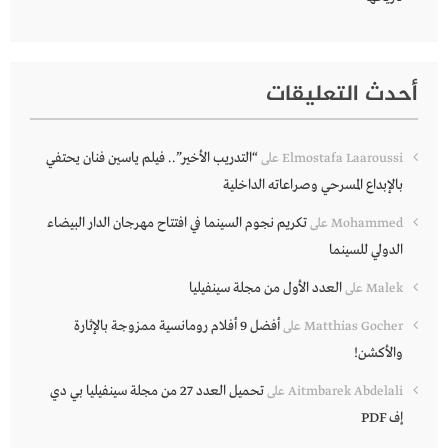
أحدث التعليقات
“التدريب الأخير”.. فيلم ياسين فنان يحتفي
Elmostafa Laaroussi
على
بالإبداع المسرحي وصراعاته الداخلية
تكريم نجوم السينما في افتتاح مهرجان الدار البيضاء
Mohammed
على
الدولي للسينما
العدد الأول من مجلة سينفيليا
Malek
على
أفضل 9 أفلام رومانسية ممزوجة بالإثارة
Matthias Gocher
على
والأكشن!
تحميل العدد 27 من مجلة سينفيليا بي دي
Aitmbarek Abdelali
على
إف PDF