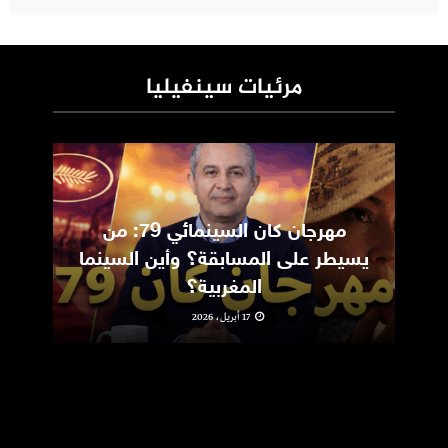
مرئيات سينفيليا
مهرجان كان السينمائي 79: من
ic
يسيطر على المسابقة؟ وأين السينما
m
المغربية؟
17 أبريل، 2026