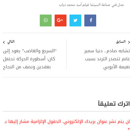
جدل فني
صناعة السينما
فيلم أسد
محمد دياب
تصفّح
المقالات
السابق
التالي
تشابه صادم.. دنيا سمير
“السريع والغاضب” يعود إلى
غانم تتصدر الترند بسبب
كان: أسطورة الحركة تحتفل
نعيمة الأيوبي
بعقدين ونصف من النجاح
اترك تعليقاً
لن يتم نشر عنوان بريدك الإلكتروني.
الحقول الإلزامية مشار إليها بـ
*