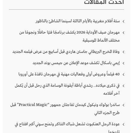
أحدث المقالات
ستة أفلام مغربية بالأيام الثالثة لسينما الشاطئ بالناظور
مهرجان صيف الأوداية 2026 يكشف برنامجًا فنيًا حافلًا ونجومًا من
مختلف الأنماط الموسيقية
وفاة المخرج البريطاني جاستن هاردي قبل أسابيع من عرض فيلمه الجديد
إيمي باسكال تكشف موعد الإعلان عن جيمس بوند الجديد
40 فيلماً وعروض أولى وفعاليات مهنية في مهرجان نافذة على أوروبا
في ذكرى ميلاده.. رشدي أباظة أيقونة الوسامة الذي رحل قبل أن يُكمل
آخر أفلامه
ساندرا بولوك ونيكول كيدمان تفاجئان جمهور “Practical Magic” قبل
طرح الجزء الثاني
عودة الرجل العنكبوت تشعل شباك التذاكر وتمنح سوني أكبر افتتاح في
تاريخها