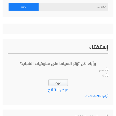
البحث
عن:
إستفتاء
برأيك هل تؤثر السينما على سلوكيات الشباب؟
نعم
لا
عرض النتائج
أرشيف الاستطلاعات