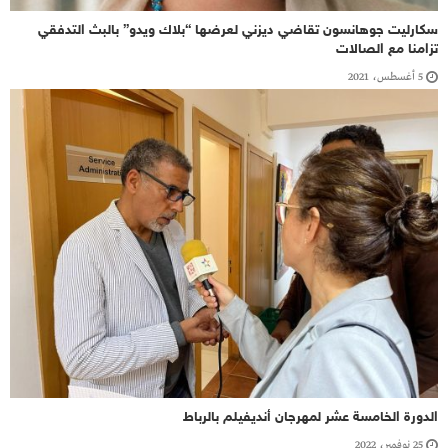
سكارليت جوهانسون تقاضي ديزني لعرضها “بلاك ويدو” بالبث التدفقي
تزامنا مع الصالات
5 أغسطس، 2021
الدورة الخامسة عشر لمهرجان أنديفيلم بالرباط
25 نوفمبر، 2022