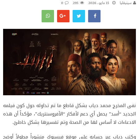
سينيفليا
15 مايو، 2026
295
0
نفى المخرج محمد دياب بشكل قاطع ما تم تداوله حول كون فيلمه
الجديد “أسد” يحمل أي دعم لأفكار “الأفروسنتريك”، مؤكداً أن هذه
الادعاءات لا أساس لها من الصحة وتم تفسيرها بشكل خاطئ.
وكتب دياب عبر حسابه على موقع فيسبوك منشوراً مطولاً أوضح