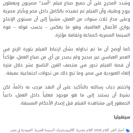
وشدد المخرج على أن جميع صناع فيلم “أسد” مصريون ويعملون
بروح وطنية، وأن الفيلم تم تنفيذه بالكامل داخل مصر وبأيادٍ مصرية
وعلى مدار ثلاث سنوات من العمل، مشيراً إلى أن مستوى الإنتاج
يوازي الأعمال العالمية، وهو ما يعكس – بحسب قوله – قوة
السينما المصرية كصناعة وثقافة مؤثرة.
كما أوضح أن ما تم تداوله بشأن ارتباط الفيلم بثورة الزنج في
العصر العباسي غير صحيح ولم يصدر عن أي من صناع العمل، مؤكداً
أن قصة الفيلم تدور في منتصف القرن التاسع عشر خلال فترة
إلغاء العبودية في مصر، وما تبع ذلك من تحولات اجتماعية عميقة.
واختتم دياب رسالته بالتأكيد على أن النقد مرحب به دائماً، لكن
بشرط أن يستند إلى ما هو موجود فعلياً داخل العمل، داعياً
الجمهور إلى مشاهدة الفيلم قبل إصدار الأحكام المسبقة.
سينفيليا
أخبار الفن
أفلام 2026
أفلام مصرية
الأفروسنتريك
السينما المصرية
العبودية في مصر