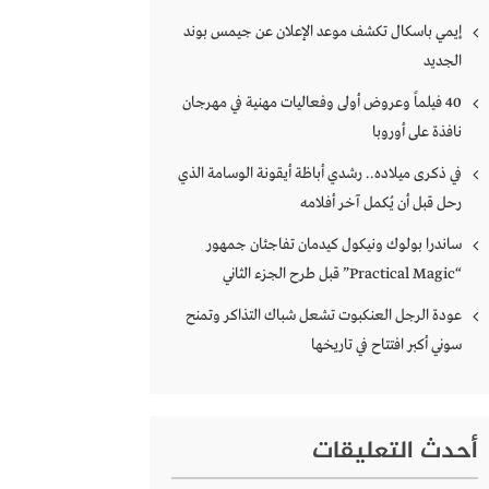
إيمي باسكال تكشف موعد الإعلان عن جيمس بوند
الجديد
40 فيلماً وعروض أولى وفعاليات مهنية في مهرجان
نافذة على أوروبا
في ذكرى ميلاده.. رشدي أباظة أيقونة الوسامة الذي
رحل قبل أن يُكمل آخر أفلامه
ساندرا بولوك ونيكول كيدمان تفاجئان جمهور
“Practical Magic” قبل طرح الجزء الثاني
عودة الرجل العنكبوت تشعل شباك التذاكر وتمنح
سوني أكبر افتتاح في تاريخها
أحدث التعليقات