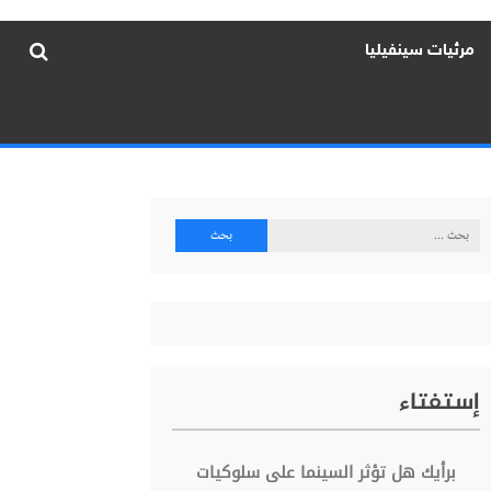
مرئيات سينفيليا
البحث
عن:
إستفتاء
برأيك هل تؤثر السينما على سلوكيات