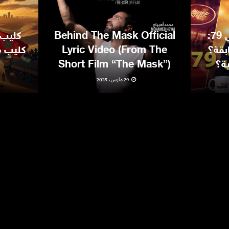
مهرجان كان السينمائي 79:
Behind The Mask Official
كليب 
بقة؟
Lyric Video (From The
كليب مغ
ية؟
Short Film “The Mask”)
29 مارس، 2025