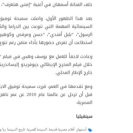
خلف الفنانة أسمهان في أغنية “إمتى هتعرف”، لتك
بعد هذا الظهور الأول، واصلت سميحة توفيق
السينمائية المهمة التي تنوعت بين الدراما والك
الرسول”، “بلبل أفندي”، “حسن ومرقص وكوهين”، 
استطاعت أن تفرض حضورها بأداء متقن رغم تنوع ا
خلال فيلم المخرج الإيطالي جيوفريدو إليساندري
خارج الإطار المحلي.
المصرية.
سينفيليا
أسمهان
أفلام مصرية قديمة
السينما المصرية
تاريخ السينما
ريا 