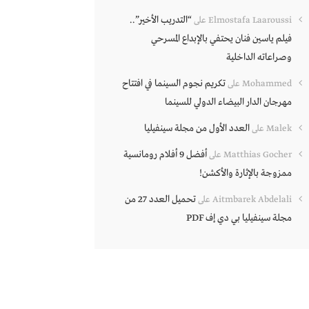
“التدريب الأخير”..
Elmostafa Laaroussi
على
فيلم ياسين فنان يحتفي بالإبداع المسرحي
وصراعاته الداخلية
تكريم نجوم السينما في افتتاح
Mohammed
على
مهرجان الدار البيضاء الدولي للسينما
العدد الأول من مجلة سينفيليا
Malek
على
أفضل 9 أفلام رومانسية
Matthias Gocher
على
ممزوجة بالإثارة والأكشن!
تحميل العدد 27 من
Aitmbarek Abdelali
على
مجلة سينفيليا بي دي إف PDF