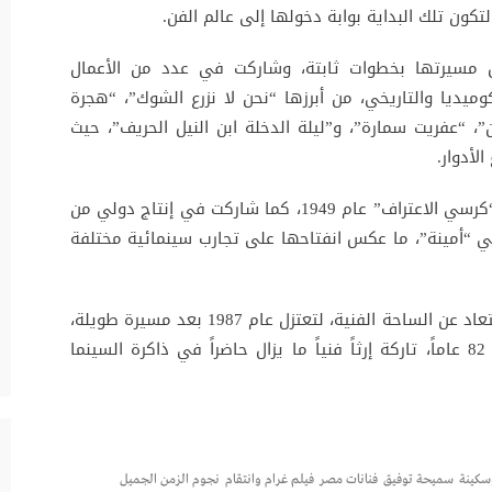
ون تلك البداية بوابة دخولها إلى عالم الفن.
 مسيرتها بخطوات ثابتة، وشاركت في عدد من الأعمال
وميديا والتاريخي، من أبرزها “نحن لا نزرع الشوك”، “هجرة
“عفريت سمارة”، و”ليلة الدخلة ابن النيل الحريف”، حيث
لأدوار.
وعادت لاحقاً للعمل مع يوسف وهبي في فيلم “كرسي الاعتراف” عام 1949، كما شاركت في إنتاج دولي من
ني “أمينة”، ما عكس انفتاحها على تجارب سينمائية مختلفة
ومع تقدمها في العمر، قررت سميحة توفيق الابتعاد عن الساحة الفنية، لتعتزل عام 1987 بعد مسيرة طويلة،
قبل أن ترحل عن عالمنا عام 2010 عن عمر ناهز 82 عاماً، تاركة إرثاً فنياً ما يزال حاضراً في ذاكرة السينما
وسكينة
سميحة توفيق
فنانات مصر
فيلم غرام وانتقام
نجوم الزمن الجميل