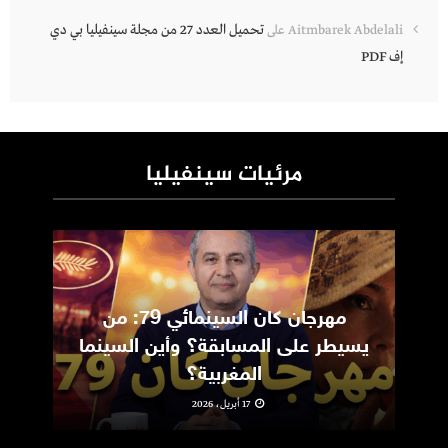
تحميل العدد 27 من مجلة سينفيليا بي دي
Aitmbarek Abdelali
على
إف PDF
مرئيات سينفيليا
مهرجان كان السينمائي 79: من
ic
يسيطر على المسابقة؟ وأين السينما
m
المغربية؟
17 أبريل، 2026