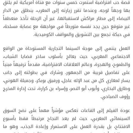
قصة حب افتراضية استمرت خمس سنوات مع فتاة أمريكية لم يلتقِ
بها وجهاً لوجه. وعندما تقرر زيارته إلى المغرب، ينطلق من الدار
البيضاء إلى مطار مراكش لاستقبالها، غير أن الرحلة تأخذ منعطفاً
غير متوقع حين يجد نفسه متورطاً في مواجهة مع عصابة مسلحة،
في حبكة تجمع بين التشويق والمواقف الكوميدية.
العمل ينتمي إلى موجة السينما التجارية المستوحاة من الواقع
الاجتماعي المغربي، حيث يعالج بأسلوب ساخر قضايا الشباب،
والطموح، والهجرة، وعالم العلاقات الافتراضية، مقدماً ترفيهاً مبنياً
على تفاصيل قريبة من الجمهور. وشارك في بطولته إلى جانب
يسار لمغاري كل من عبد الإله عاجل، ورفيق بوبكر، وجميلة الهوني،
وطارق البخاري، وأيوب أبو النصر، وإسراء بن كرارة، تحت إدارة المخرج
رؤوف الصباحي.
عودة الفيلم إلى القاعات تعكس مؤشراً مهماً على نضج السوق
السينمائي المغربي، حيث لم يعد النجاح مرتبطاً فقط بأسبوع
الافتتاح، بل بقدرة العمل على الاستمرار وإعادة الجذب، وهو ما