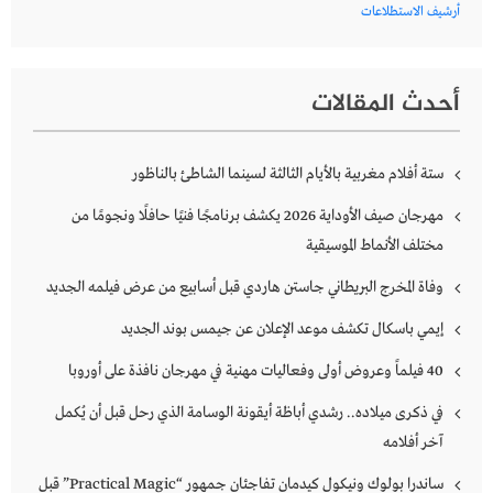
أرشيف الاستطلاعات
أحدث المقالات
ستة أفلام مغربية بالأيام الثالثة لسينما الشاطئ بالناظور
مهرجان صيف الأوداية 2026 يكشف برنامجًا فنيًا حافلًا ونجومًا من
مختلف الأنماط الموسيقية
وفاة المخرج البريطاني جاستن هاردي قبل أسابيع من عرض فيلمه الجديد
إيمي باسكال تكشف موعد الإعلان عن جيمس بوند الجديد
40 فيلماً وعروض أولى وفعاليات مهنية في مهرجان نافذة على أوروبا
في ذكرى ميلاده.. رشدي أباظة أيقونة الوسامة الذي رحل قبل أن يُكمل
آخر أفلامه
ساندرا بولوك ونيكول كيدمان تفاجئان جمهور “Practical Magic” قبل