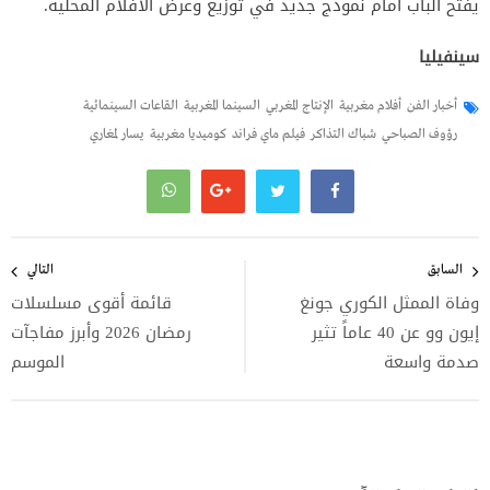
يفتح الباب أمام نموذج جديد في توزيع وعرض الأفلام المحلية.
سينفيليا
أخبار الفن
أفلام مغربية
الإنتاج المغربي
السينما المغربية
القاعات السينمائية
رؤوف الصباحي
شباك التذاكر
فيلم ماي فراند
كوميديا مغربية
يسار لمغاري
تصفّح
المقالات
السابق
التالي
وفاة الممثل الكوري جونغ
قائمة أقوى مسلسلات
إيون وو عن 40 عاماً تثير
رمضان 2026 وأبرز مفاجآت
صدمة واسعة
الموسم