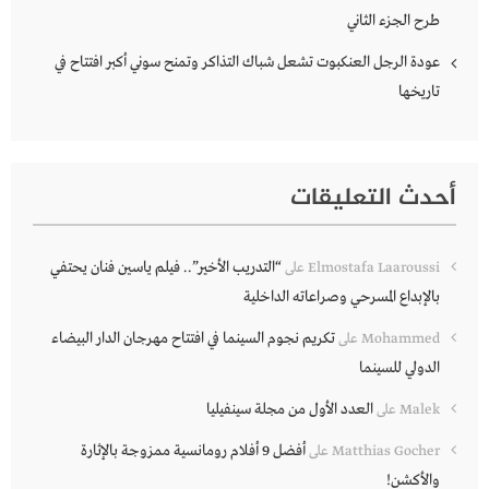
طرح الجزء الثاني
عودة الرجل العنكبوت تشعل شباك التذاكر وتمنح سوني أكبر افتتاح في
تاريخها
أحدث التعليقات
“التدريب الأخير”.. فيلم ياسين فنان يحتفي
Elmostafa Laaroussi
على
بالإبداع المسرحي وصراعاته الداخلية
تكريم نجوم السينما في افتتاح مهرجان الدار البيضاء
Mohammed
على
الدولي للسينما
العدد الأول من مجلة سينفيليا
Malek
على
أفضل 9 أفلام رومانسية ممزوجة بالإثارة
Matthias Gocher
على
والأكشن!