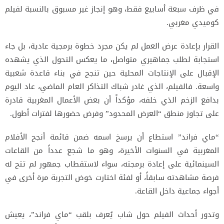
في ظرف سبعة أسابيع فقط، وهو إنجاز غير مسبوق بالنسبة لفيلم
كوميدي مغربي.
القرار بإعادة عرض العمل لم يكن مجرد خطوة برمجية عادية، بل جاء
استجابة لطلب جماهيري متواصل، ما يعكس التحول الذي يشهده
الإقبال على الإنتاجات المحلية حين تنجح في بناء قاعدة شعبية
واسعة. فالفيلم، الذي غادر شباك التذاكر العام الماضي، عاد اليوم
بدافع الزخم الذي خلفه، مؤكداً أن بعض الأعمال المغربية قادرة
على تجاوز منطق “العرض المحدود” وفرض حضورها لفترات أطول.
“ماي فراند” استطاع أن يرسخ اسمه ضمن قائمة أنجح الأفلام
المغربية في السنوات الأخيرة، وهو ما شجع عدداً من القاعات
السينمائية على إعادة برمجته، سواء لاستقطاب جمهور لم تتح له
فرصة مشاهدته سابقاً، أو لفئة اختارت خوض التجربة مرة أخرى في
أجواء جماعية داخل القاعة.
وتدور أحداث الفيلم حول شاب يُعرف بلقب “ماي فراند”، يعيش