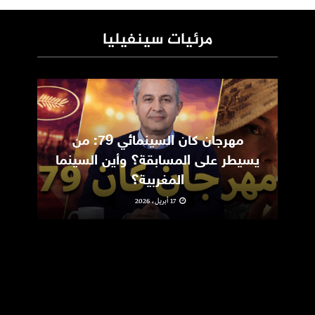
مرئيات سينفيليا
مهرجان كان السينمائي 79: من
ic
يسيطر على المسابقة؟ وأين السينما
m
المغربية؟
17 أبريل، 2026