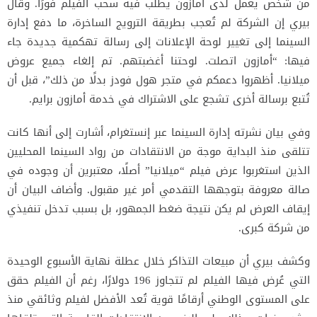
من شخص يعمل لدى أمازون يطلب فيه سحب الفيلم فورًا. وقال
بيري إن الشركة لم تُعجب بطريقة الترويج الساخرة، ما دفع إدارة
السينما إلى تغيير لوحة الإعلانات إلى رسالة تهكمية جديدة جاء
فيها: “أمازون اتصلت. لوحتنا أغضبتهم. تم إلغاء جميع عروض
ميلانيا. أظهروا دعمكم في متجر هول فودز بدلًا من ذلك”، قبل أن
تُتبع برسالة أخرى تشجع على الاشتراك في خدمة أمازون برايم.
وفي بيان نشرته إدارة السينما عبر إنستغرام، أشارت إلى أنها كانت
تتلقى منذ البداية موجة من الانتقادات من رواد السينما المحليين
الذين استغربوا عرض فيلم “ميلانيا” أصلًا، معتبرين أن وجوده في
صالة معروفة بتوجهها التقدمي أمر غير مقبول. وأضاف البيان أن
إيقاف العرض لم يكن نتيجة ضغط الجمهور، بل بسبب تدخل تنفيذي
من شركة كبرى.
وكشف بيري أن مبيعات التذاكر خلال عطلة نهاية الأسبوع الوحيدة
التي عُرض فيها الفيلم لم تتجاوز 196 دولارًا، رغم أن الفيلم حقق
على المستوى الوطني أرقامًا قوية تُعد الأفضل لفيلم وثائقي منذ