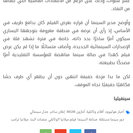
عشر سنوات، وذلك على الرغم من الانتقادات القاسية التي تلقاها
من النقاد.
وأوضح مدير السينما أن قراره بعرض الفيلم كان بدافع طريف في
الأساس، إذ رأى أن عرضه في منطقة معروفة بتوجهها اليساري
سيكون أمرًا ساخرًا بحد ذاته، خاصة في فترة تشهد قلة في
الإصدارات السينمائية الجديدة. وأضاف متسائلًا ما إذا لم يكن عرض
فيلم كهذا في صالة سينما مناهضة للمؤسسة التقليدية أمرًا
مضحكًا بطبيعته.
لكن ما بدا مزحة خفيفة انتهى دون أن يظهر أي طرف حسًا
فكاهيًا حقيقيًا تجاه الموقف.
سينفيليا
أخبار هوليوود
أفلام وثائقية
أمازون MGM
إعلان ساخر
جدل سينمائي
دور سينما مستقلة
صناعة السينما
فيلم ميلانيا الوثائقي
منصات البث
ميلانيا ترامب