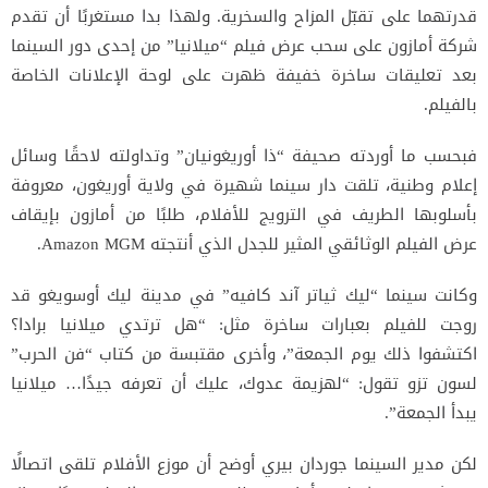
قدرتهما على تقبّل المزاح والسخرية. ولهذا بدا مستغربًا أن تقدم
شركة أمازون على سحب عرض فيلم “ميلانيا” من إحدى دور السينما
بعد تعليقات ساخرة خفيفة ظهرت على لوحة الإعلانات الخاصة
بالفيلم.
فبحسب ما أوردته صحيفة “ذا أوريغونيان” وتداولته لاحقًا وسائل
إعلام وطنية، تلقت دار سينما شهيرة في ولاية أوريغون، معروفة
بأسلوبها الطريف في الترويج للأفلام، طلبًا من أمازون بإيقاف
عرض الفيلم الوثائقي المثير للجدل الذي أنتجته Amazon MGM.
وكانت سينما “ليك ثياتر آند كافيه” في مدينة ليك أوسويغو قد
روجت للفيلم بعبارات ساخرة مثل: “هل ترتدي ميلانيا برادا؟
اكتشفوا ذلك يوم الجمعة”، وأخرى مقتبسة من كتاب “فن الحرب”
لسون تزو تقول: “لهزيمة عدوك، عليك أن تعرفه جيدًا… ميلانيا
يبدأ الجمعة”.
لكن مدير السينما جوردان بيري أوضح أن موزع الأفلام تلقى اتصالًا