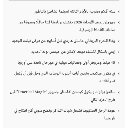
ستة أفلام مغربية بالأيام الثالثة لسينما الشاطئ بالناظور
مهرجان صيف الأوداية 2026 يكشف برنامجًا فنيًا حافلًا ونجومًا من
مختلف الأنماط الموسيقية
وفاة المخرج البريطاني جاستن هاردي قبل أسابيع من عرض فيلمه الجديد
إيمي باسكال تكشف موعد الإعلان عن جيمس بوند الجديد
40 فيلماً وعروض أولى وفعاليات مهنية في مهرجان نافذة على أوروبا
في ذكرى ميلاده.. رشدي أباظة أيقونة الوسامة الذي رحل قبل أن يُكمل
آخر أفلامه
ساندرا بولوك ونيكول كيدمان تفاجئان جمهور “Practical Magic” قبل
طرح الجزء الثاني
عودة الرجل العنكبوت تشعل شباك التذاكر وتمنح سوني أكبر افتتاح في
تاريخها