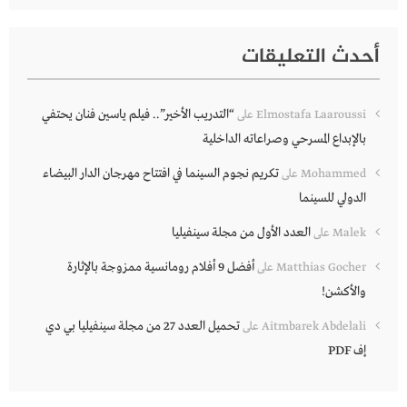
أحدث التعليقات
“التدريب الأخير”.. فيلم ياسين فنان يحتفي
Elmostafa Laaroussi
على
بالإبداع المسرحي وصراعاته الداخلية
تكريم نجوم السينما في افتتاح مهرجان الدار البيضاء
Mohammed
على
الدولي للسينما
العدد الأول من مجلة سينفيليا
Malek
على
أفضل 9 أفلام رومانسية ممزوجة بالإثارة
Matthias Gocher
على
والأكشن!
تحميل العدد 27 من مجلة سينفيليا بي دي
Aitmbarek Abdelali
على
إف PDF