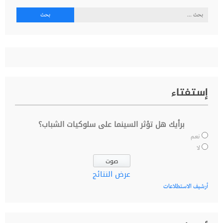
البحث
عن:
إستفتاء
برأيك هل تؤثر السينما على سلوكيات الشباب؟
نعم
لا
عرض النتائج
أرشيف الاستطلاعات