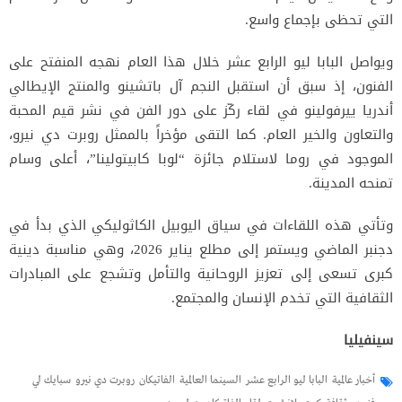
التي تحظى بإجماع واسع.
ويواصل البابا ليو الرابع عشر خلال هذا العام نهجه المنفتح على
الفنون، إذ سبق أن استقبل النجم آل باتشينو والمنتج الإيطالي
أندريا ييرفولينو في لقاء ركّز على دور الفن في نشر قيم المحبة
والتعاون والخير العام. كما التقى مؤخراً بالممثل روبرت دي نيرو،
الموجود في روما لاستلام جائزة “لوبا كابيتولينا”، أعلى وسام
تمنحه المدينة.
وتأتي هذه اللقاءات في سياق اليوبيل الكاثوليكي الذي بدأ في
دجنبر الماضي ويستمر إلى مطلع يناير 2026، وهي مناسبة دينية
كبرى تسعى إلى تعزيز الروحانية والتأمل وتشجع على المبادرات
الثقافية التي تخدم الإنسان والمجتمع.
سينفيليا
أخبار عالمية
البابا ليو الرابع عشر
السينما العالمية
الفاتيكان
روبرت دي نيرو
سبايك لي