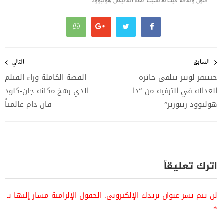
فنون وثقافة
كيت بلانشيت
لقاء الفاتيكان
هوليوود
تصفّح
المقالات
السابق
التالي
جينيفر لوبيز تتلقى جائزة
القصة الكاملة وراء الفيلم
العدالة في الترفيه من “ذا
الذي رسّخ مكانة جان-كلود
هوليوود ريبورتر”
فان دام عالمياً
اترك تعليقاً
لن يتم نشر عنوان بريدك الإلكتروني.
الحقول الإلزامية مشار إليها بـ
*