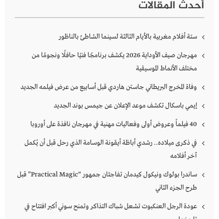
أحدث المقالات
ستة أفلام مغربية بالأيام الثالثة لسينما الشاطئ بالناظور
مهرجان صيف الأوداية 2026 يكشف برنامجًا فنيًا حافلًا ونجومًا من
مختلف الأنماط الموسيقية
وفاة المخرج البريطاني جاستن هاردي قبل أسابيع من عرض فيلمه الجديد
إيمي باسكال تكشف موعد الإعلان عن جيمس بوند الجديد
40 فيلماً وعروض أولى وفعاليات مهنية في مهرجان نافذة على أوروبا
في ذكرى ميلاده.. رشدي أباظة أيقونة الوسامة الذي رحل قبل أن يُكمل
آخر أفلامه
ساندرا بولوك ونيكول كيدمان تفاجئان جمهور “Practical Magic” قبل
طرح الجزء الثاني
عودة الرجل العنكبوت تشعل شباك التذاكر وتمنح سوني أكبر افتتاح في