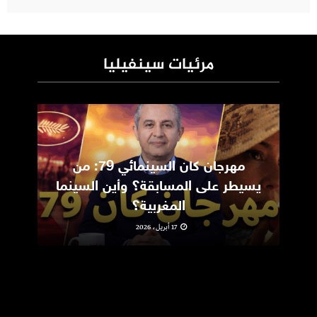
مرئيات سينفيليا
مهرجان كان السينمائي 79: من
ic
يسيطر على المسابقة؟ وأين السينما
m
المغربية؟
17 أبريل، 2026