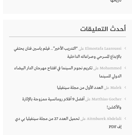
تاريخها
أحدث التعليقات
“التدريب الأخير”.. فيلم ياسين فنان يحتفي
Elmostafa Laaroussi
على
بالإبداع المسرحي وصراعاته الداخلية
تكريم نجوم السينما في افتتاح مهرجان الدار البيضاء
Mohammed
على
الدولي للسينما
العدد الأول من مجلة سينفيليا
Malek
على
أفضل 9 أفلام رومانسية ممزوجة بالإثارة
Matthias Gocher
على
والأكشن!
تحميل العدد 27 من مجلة سينفيليا بي دي
Aitmbarek Abdelali
على
إف PDF