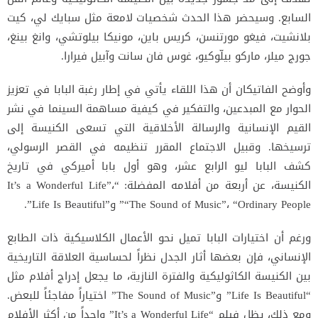
السابع. وسيحضر هذا الحدث شخصيات لامعة مثل سبايك لي، كيت
بلانشيت، فيغو مورتنسن، كريس باين، مونيكا بيلوتشي، وانغ بينغ،
جورج ميلر، ماركو بيلّوكيو، غوس فان سانت وآبيل فيرارا.
وأوضح الفاتيكان أن هذا اللقاء يأتي في إطار رغبة البابا في تعزيز
الحوار مع المبدعين، والتفكير في كيفية مساهمة السينما في نشر
القيم الإنسانية والرسالة الأخلاقية التي تسعى الكنيسة إلى
ترسيخها. وقبيل الاجتماع المقرر تنظيمه في القصر الرسولي،
كشف البابا ليو الرابع عشر، وهو أول بابا أميركي في تاريخ
الكنيسة، عن أربعة من أفلامه المفضلة: “It’s a Wonderful Life”،
“The Sound of Music”، “Ordinary People” و”Life Is Beautiful”.
ورغم أن اختيارات البابا تميل نحو الأعمال الكلاسيكية ذات الطابع
الإنساني، فإن بعضها أثار الجدل نظراً لحساسية العلاقة التاريخية
بين الكنيسة الكاثوليكية والفترة النازية، ما يجعل إدراج أفلام مثل
“Life Is Beautiful” و”The Sound of Music” اختياراً مفاجئاً للبعض.
ومع ذلك، يظل فيلم “It’s a Wonderful Life” واحداً من أكثر الأفلام