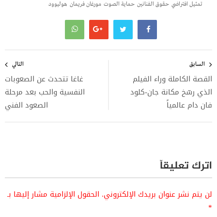
تمثيل افتراضي
حقوق الفنانين
حماية الصوت
مورغان فريمان
هوليوود
تصفّح
المقالات
السابق
التالي
القصة الكاملة وراء الفيلم
غاغا تتحدث عن الصعوبات
الذي رسّخ مكانة جان-كلود
النفسية والحب بعد مرحلة
فان دام عالمياً
الصعود الفني
اترك تعليقاً
لن يتم نشر عنوان بريدك الإلكتروني.
الحقول الإلزامية مشار إليها بـ
*