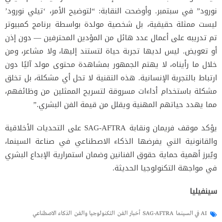
نورود” في سبتمبر. وأوضحت النقابة: “لتوضيح الأمر، ‘تيلي نورود’
ليست ممثلة حقيقية، بل شخصية مولدة بواسطة برنامج كمبيوتر
تم تدريبه على أعمال عدد هائل من المؤدين المحترفين — دون إذن
أو تعويض. ليس لديها تجربة حياة لتستند إليها، ولا مشاعر، ومن
خلال ما رأيناه، لا يهتم الجمهور بمشاهدة محتوى مولد آليًا دون
ارتباط بالتجربة الإنسانية. هذه التقنية لا تحل أي مشكلة، بل تخلق
مشكلة باستخدام أداءات مسروقة لتسريح الممثلين من وظائفهم،
مما يهدد حياتهم المهنية ويقلل من قيمة الفن البشري.”
يؤكد موقف فريمان ونقابة SAG-AFTRA على التحديات الأخلاقية
والقانونية التي يفرضها الذكاء الاصطناعي في صناعة السينما،
ويُبرز أهمية حماية حقوق الفنانين وضمان استمرارية الإبداع البشري
في مواجهة التكنولوجيا الحديثة.
سينفيليا
AI في السينما
SAG-AFTRA
أخبار الفن
التكنولوجيا والفن
الذكاء الاصطناعي