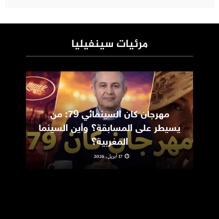
مرئيات سينفيليا
مهرجان كان السينمائي 79: من
ic
يسيطر على المسابقة؟ وأين السينما
m
المغربية؟
17 أبريل، 2026