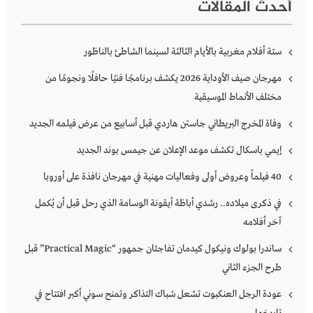
أحدث المقالات
ستة أفلام مغربية بالأيام الثالثة لسينما الشاطئ بالناظور
مهرجان صيف الأوداية 2026 يكشف برنامجًا فنيًا حافلًا ونجومًا من
مختلف الأنماط الموسيقية
وفاة المخرج البريطاني جاستن هاردي قبل أسابيع من عرض فيلمه الجديد
إيمي باسكال تكشف موعد الإعلان عن جيمس بوند الجديد
40 فيلماً وعروض أولى وفعاليات مهنية في مهرجان نافذة على أوروبا
في ذكرى ميلاده.. رشدي أباظة أيقونة الوسامة الذي رحل قبل أن يُكمل
آخر أفلامه
ساندرا بولوك ونيكول كيدمان تفاجئان جمهور “Practical Magic” قبل
طرح الجزء الثاني
عودة الرجل العنكبوت تشعل شباك التذاكر وتمنح سوني أكبر افتتاح في
تاريخها