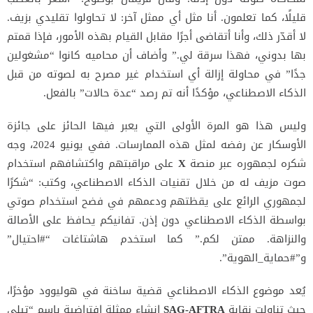
قليلًا، كما تعلمون. أنا مثل أي ممثل آخر: لا تحاولوا تقليدي بزيف.
لا أقدّر ذلك، وأنا أتقاضى أجرًا مقابل القيام بهذه الأمور، فإذا قمتم
بها بدوني، فهذا سرقة لي.” وأضاف أن محاميه كانوا “مشغولين
جدًا” في محاولة إزالة أي استخدام غير مصرح به لصوته من قبل
الذكاء الاصطناعي، مؤكدًا أنه تم رصد “عدة حالات” بالفعل.
وليس هذا هو المرة الأولى التي يعبر فيها الحائز على جائزة
الأوسكار عن رفضه لمثل هذه الممارسات. ففي يونيو 2024، وجه
شكره لجمهوره عبر منصة
X
على مراقبتهم واكتشافهم استخدام
صوت مزيف له من خلال تقنيات الذكاء الاصطناعي، وكتب: “شكرًا
لجمهوري الرائع على يقظتهم ودعمهم في فضح استخدام صوتي
بواسطة الذكاء الاصطناعي دون إذن. تفانيكم يحافظ على الأصالة
والنزاهة. ممتن لكم.” كما استخدم هاشتاغات “#احتيال”
و”#حماية_الهوية”.
يُعد موضوع الذكاء الاصطناعي قضية ساخنة في هوليوود مؤخرًا،
حيث تناولت نقابة
SAG-AFTRA
إنشاء ممثلة افتراضية باسم “تيلي