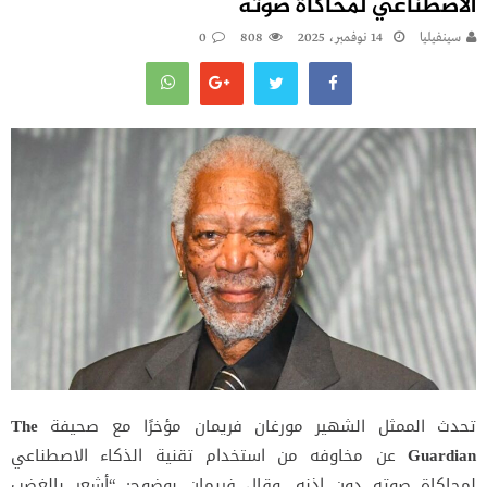
الاصطناعي لمحاكاة صوته
سينفيليا
14 نوفمبر، 2025
808
0
تحدث الممثل الشهير مورغان فريمان مؤخرًا مع صحيفة
The
Guardian
عن مخاوفه من استخدام تقنية الذكاء الاصطناعي
لمحاكاة صوته دون إذنه. وقال فريمان بوضوح: “أشعر بالغضب