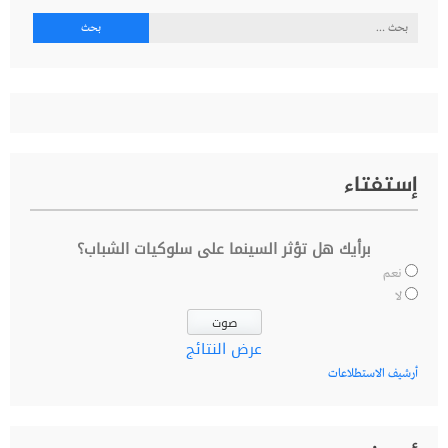
البحث
عن:
إستفتاء
برأيك هل تؤثر السينما على سلوكيات الشباب؟
نعم
لا
عرض النتائج
أرشيف الاستطلاعات