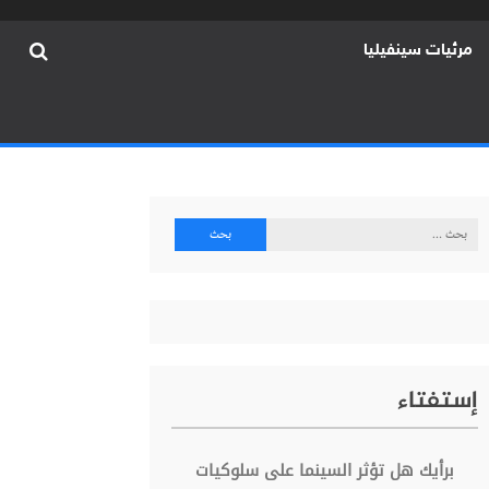
مرئيات سينفيليا
البحث
عن:
إستفتاء
برأيك هل تؤثر السينما على سلوكيات