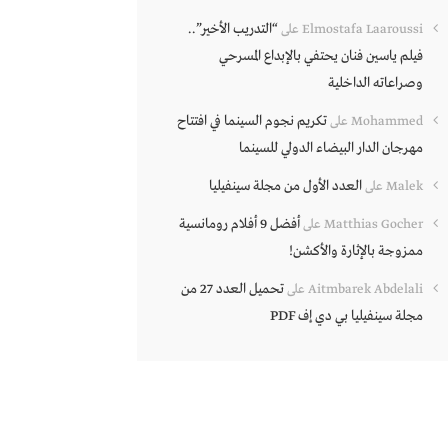
“التدريب الأخير”..
Elmostafa Laaroussi
على
فيلم ياسين فنان يحتفي بالإبداع المسرحي
وصراعاته الداخلية
تكريم نجوم السينما في افتتاح
Mohammed
على
مهرجان الدار البيضاء الدولي للسينما
العدد الأول من مجلة سينفيليا
Malek
على
أفضل 9 أفلام رومانسية
Matthias Gocher
على
ممزوجة بالإثارة والأكشن!
تحميل العدد 27 من
Aitmbarek Abdelali
على
مجلة سينفيليا بي دي إف PDF