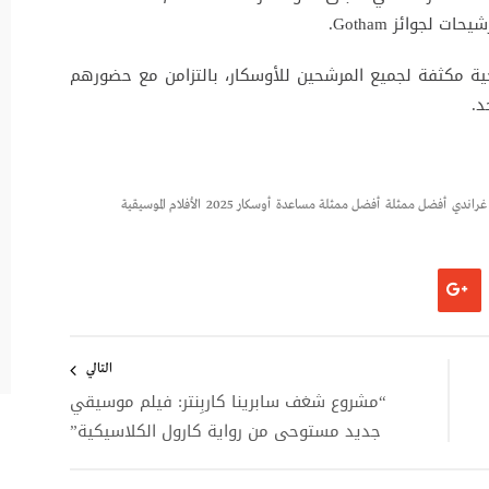
لجوائز Gotham.
جية مكثفة لجميع المرشحين للأوسكار، بالتزامن مع حضورهم
د.
 غراندي
أفضل ممثلة
أفضل ممثلة مساعدة
أوسكار 2025
الأفلام الموسيقية
التالي
“مشروع شغف سابرينا كاربِنتر: فيلم موسيقي
جديد مستوحى من رواية كارول الكلاسيكية”