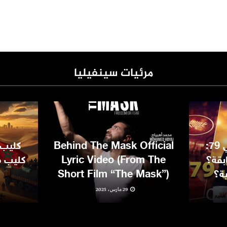
مرئيات سينفيليا
مهرجان كان السينمائي 79:
Behind The Mask Official
كليب 
بقة؟
Lyric Video (From The
كليب مغ
ية؟
Short Film “The Mask”)
29 مارس، 2025