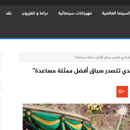
لسينما العالمية
مهرجانات سينمائية
دراما و تلفزيون
نقد