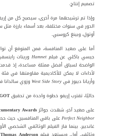
تصميم إنتاج.
وإذا تم ترشيحهما مرة أخرى، سيصبح كل من إري
الدور في سنوات مختلفة، بعد أسماء بارزة مثل سي
أوتول، وبينغ كروسبي.
أما على صعيد المنافسة، فمن المتوقع أن تواج
جيسي باكلي عن فيلم
Hamnet
ورينات راينسف
الواضحة لسباق أفضل ممثلة مساعدة، إذ قدمت أد
لأداءات لا يمكن للأكاديمية مقاومتها في فئ
وأريانا ديبوز في
West Side Story
وزوي سالدانا 
حاليًا، تقترب إريفو خطوة واحدة من تحقيق
GOT
على صعيد آخر، شهدت جوائز
ocumentary Awards
Perfect Neighbor
على باقي المنافسين، حيث حصد
غاندبير. بينما فاز الفيلم الوثائقي الشخصي الأ
وثائقي أول. ويستعد فيلم
 Thomas Anderson