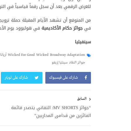
للعرض الرقمي بعد أن سجل رقماً قياسياً في الترشيحات 
من المتوقع أن تشهد الأيام المقبلة حملة تروي
في
جوائز حكام الأكاديمية
في هوليوود يوم الأح
سينفيليا
Broadway Adaptation
Wicked
Wicked For Good
أريانا
جوائز النقاد
سينثيا إريفو
شارك على فيسبوك
شارك على تويتر
تصفّح
المقالات
السابق
“جوائز MV SHORTS: التفاني يتصدر قائمة
الفائزين من قدامى المحاربين”