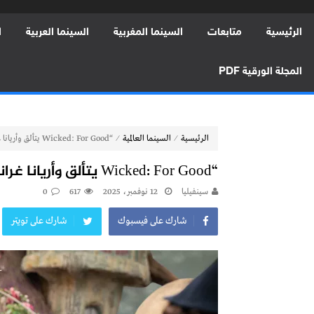
الرئيسية
متابعات
السينما المغربية
السينما العربية
ا
المجلة الورقية PDF
⁄
⁄
الرئيسية
السينما العالمية
“Wicked: For Good يتألق وأريانا غراندي تتصدر سباق أفضل ممثلة مساعدة”
“Wicked: For Good يتألق وأريانا غراندي تتصدر سباق أفضل ممثلة مساعدة”
سينفيليا
12 نوفمبر، 2025
617
0
شارك على فيسبوك
شارك على تويتر