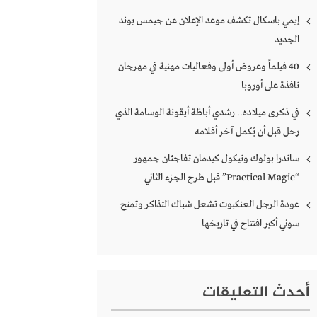
إيمي باسكال تكشف موعد الإعلان عن جيمس بوند
الجديد
40 فيلماً وعروض أولى وفعاليات مهنية في مهرجان
نافذة على أوروبا
في ذكرى ميلاده.. رشدي أباظة أيقونة الوسامة الذي
رحل قبل أن يُكمل آخر أفلامه
ساندرا بولوك ونيكول كيدمان تفاجئان جمهور
“Practical Magic” قبل طرح الجزء الثاني
عودة الرجل العنكبوت تشعل شباك التذاكر وتمنح
سوني أكبر افتتاح في تاريخها
أحدث التعليقات