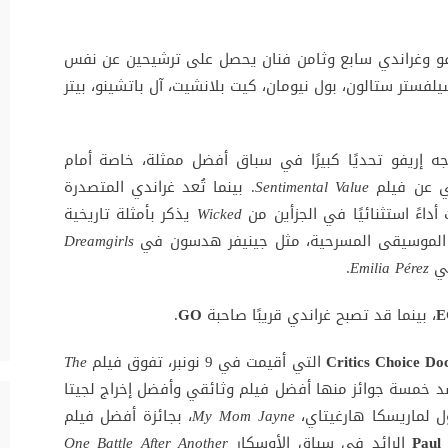
فو وغراندي سابع وثامن فنان يحصل على ترشيحين عن نفس
لفستر ستالون، بول نيومان، كيت بلانشيت، آل باتشينو، بيتر
ه إريفو تحديًا كبيرًا في سباق أفضل ممثلة، خاصة أمام
ي عن فيلم
Sentimental Value
. بينما تُعد غراندي المتصدرة
اءً استثنائيًا في الجزأين من
Wicked
يذكر بأمثلة تاريخية
ة الموسيقى المسرحية، مثل جينيفر هدسون في
Dreamgirls
في
Emilia Pérez
.
E
، بينما قد تصبح غراندي قريبًا صاحبة
GO
.
Critics Choice D
التي أقيمت في 9 نونبر، تفوق فيلم
The
 خمسة جوائز منها أفضل فيلم وثائقي وأفضل إخراج لجيتا
ول لماريسكا هارغيتاي،
My Mom Jayne
، بجائزة أفضل فيلم
Paul
الرائد في سباق الأوسكار
One Battle After Another