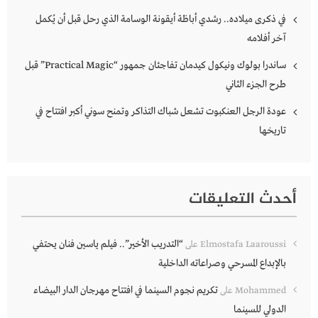
في ذكرى ميلاده.. رشدي أباظة أيقونة الوسامة الذي رحل قبل أن يُكمل
آخر أفلامه
ساندرا بولوك ونيكول كيدمان تفاجئان جمهور “Practical Magic” قبل
طرح الجزء الثاني
عودة الرجل العنكبوت تشعل شباك التذاكر وتمنح سوني أكبر افتتاح في
تاريخها
أحدث التعليقات
“التدريب الأخير”.. فيلم ياسين فنان يحتفي
Elmostafa Laaroussi
على
بالإبداع المسرحي وصراعاته الداخلية
تكريم نجوم السينما في افتتاح مهرجان الدار البيضاء
Mohammed
على
الدولي للسينما