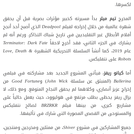
لكسرها.
المخرج
تيم ميلر
بدأ مسيرته كخبير مؤثرات بصرية قبل أن يحقق
شهرة عالمية من خلال إخراجه لفيلم
Deadpool
الذي أصبح أحد أنجح
أفلام الأبطال غير التقليديين في تاريخ شباك التذاكر. ورغم أنه لم
يشارك في الجزء الثاني، فقد أخرج لاحقاً
Terminator: Dark Fate
عام 2019، كما أنشأ السلسلة التحريكية الشهيرة
Love, Death &
Robots
على نتفليكس.
أما
كيانو ريفز
، فيأتي المشروع الجديد بعد مشاركته في فيلمي
Ballerina
(المنبثق عن سلسلة
John Wick
) و
Good Fortune
من
إخراج عزيز أنصاري، وكلاهما لم يحقق النجاح المتوقع. ومع ذلك، لا
يزال ريفز يحظى بطلب مرتفع في هوليوود، حيث يعمل حالياً على
مشاريع كبرى، من بينها فيلم
BRZRKR
لصالح نتفليكس
والمستوحى من القصص المصورة التي شارك في تأليفها.
جميع المشاركين في مشروع
Shiver
، من ممثلين ومخرجين ومنتجين،