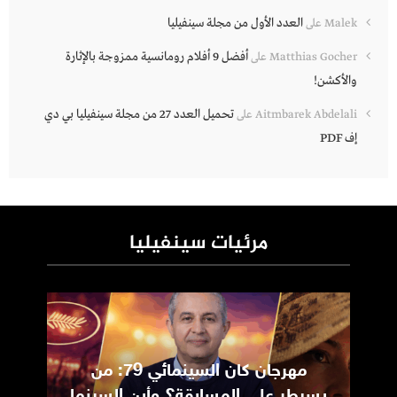
العدد الأول من مجلة سينفيليا
Malek
على
أفضل 9 أفلام رومانسية ممزوجة بالإثارة
Matthias Gocher
على
والأكشن!
تحميل العدد 27 من مجلة سينفيليا بي دي
Aitmbarek Abdelali
على
إف PDF
مرئيات سينفيليا
مهرجان كان السينمائي 79: من
ic
يسيطر على المسابقة؟ وأين السينما
m