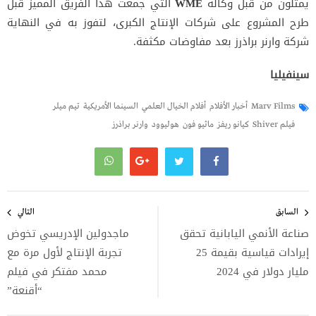
يمثَّلون من قبل وكالة
WME
التي جمعت هذا الفريق المميز قبل
طرح المشروع على شركات الإنتاج الكبرى، لتفوز به في النهاية
شركة وارنر براذرز بعد مفاوضات مكثفة.
سينفيليا
Marv Films
أخبار الأفلام
أفلام الخيال العلمي
السينما الأمريكية
تيم ميلر
فيلم Shiver
كيانو ريفز
ماثيو فون
هوليوود
وارنر براذرز
تصفّح
المقالات
السابق
التالي
صناعة الأنمي اليابانية تحقق
ماجدولين الإدريسي تخوض
إيرادات قياسية بقيمة 25
تجربة الإنتاج لأول مرة مع
مليار دولار في 2024
محمد مفتكر في فيلم
“أقنعة”