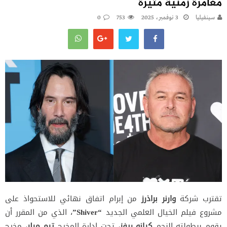
مغامرة زمنية مثيرة
سينفيليا
3 نوفمبر، 2025
753
0
تقترب شركة
وارنر براذرز
من إبرام اتفاق نهائي للاستحواذ على
مشروع فيلم الخيال العلمي الجديد
“Shiver”
، الذي من المقرر أن
يقوم ببطولته النجم
كيانو ريفز
، تحت إدارة المخرج
تيم ميلر
، مخرج