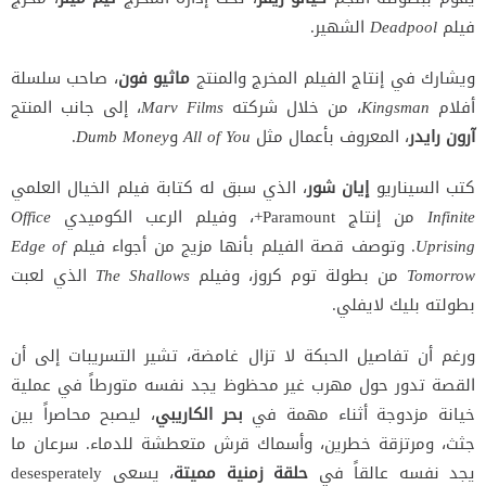
فيلم
Deadpool
الشهير.
ويشارك في إنتاج الفيلم المخرج والمنتج
ماثيو فون
، صاحب سلسلة
أفلام
Kingsman
، من خلال شركته
Marv Films
، إلى جانب المنتج
آرون رايدر
، المعروف بأعمال مثل
All of You
و
Dumb Money
.
كتب السيناريو
إيان شور
، الذي سبق له كتابة فيلم الخيال العلمي
Infinite
من إنتاج Paramount+، وفيلم الرعب الكوميدي
Office
Uprising
. وتوصف قصة الفيلم بأنها مزيج من أجواء فيلم
Edge of
Tomorrow
من بطولة توم كروز، وفيلم
The Shallows
الذي لعبت
بطولته بليك لايفلي.
ورغم أن تفاصيل الحبكة لا تزال غامضة، تشير التسريبات إلى أن
القصة تدور حول مهرب غير محظوظ يجد نفسه متورطاً في عملية
خيانة مزدوجة أثناء مهمة في
بحر الكاريبي
، ليصبح محاصراً بين
جثث، ومرتزقة خطرين، وأسماك قرش متعطشة للدماء. سرعان ما
يجد نفسه عالقاً في
حلقة زمنية مميتة
، يسعى desesperately