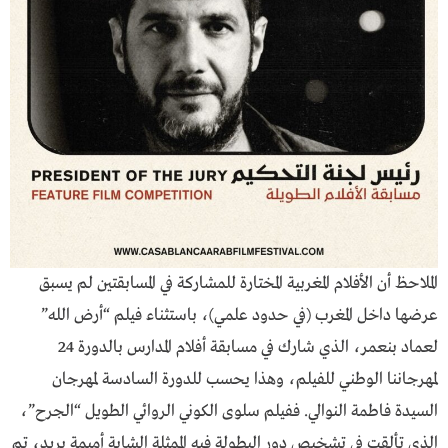
الملاحظ أن الأفلام المغربية المختارة للمشاركة في المسابقتين لم يسبق
عرضها داخل المغرب (في حدود علمي)، باستثناء فيلم “أرض الله”
لعماد بنعمر، الذي شارك في مسابقة أفلام المدارس بالدورة 24
لمهرجاننا الوطني للفيلم، وهذا يحسب للدورة السادسة لمهرجان
السيدة فاطمة النوالي. ففيلم سلوى الكوني الروائي الطويل “الجرح”،
الذي تألقت في تشخيص دور البطولة فيه الممثلة الشابة أميمة بريد، تم