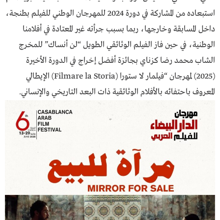
استبعاده من المشاركة في دورة 2024 للمهرجان الوطني للفيلم بطنجة،
داخل المسابقة وخارجها، ربما بسبب جرأته غير المعتادة في أفلامنا
الوطنية، في حين فاز الفيلم الوثائقي الطويل “لن أنساك” للمخرج
الشاب محمد رضا كزناي بجائزة أفضل إخراج في الدورة الأخيرة
(2025) لمهرجان “فيلمار لا ستورا (Filmare la Storia) الإيطالي
المعروف باحتفائه بالأفلام الوثائقية ذات البعد التاريخي والإنساني.