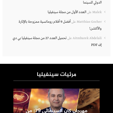
الدولي للسينما
العدد الأول من مجلة سينفيليا
Malek
على
أفضل 9 أفلام رومانسية ممزوجة بالإثارة
Matthias Gocher
على
والأكشن!
تحميل العدد 27 من مجلة سينفيليا بي دي
Aitmbarek Abdelali
على
إف PDF
مرئيات سينفيليا
مهرجان كان السينمائي 79: من
ic