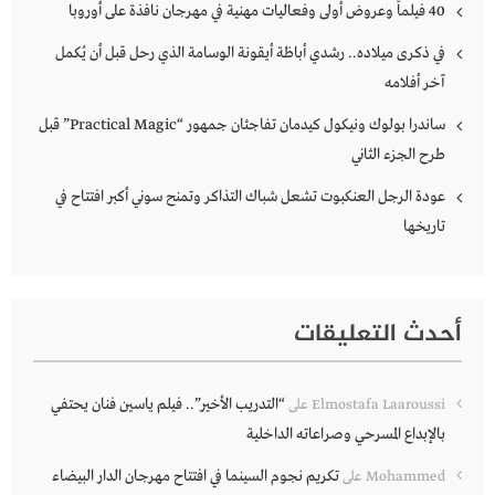
40 فيلماً وعروض أولى وفعاليات مهنية في مهرجان نافذة على أوروبا
في ذكرى ميلاده.. رشدي أباظة أيقونة الوسامة الذي رحل قبل أن يُكمل
آخر أفلامه
ساندرا بولوك ونيكول كيدمان تفاجئان جمهور “Practical Magic” قبل
طرح الجزء الثاني
عودة الرجل العنكبوت تشعل شباك التذاكر وتمنح سوني أكبر افتتاح في
تاريخها
أحدث التعليقات
“التدريب الأخير”.. فيلم ياسين فنان يحتفي
Elmostafa Laaroussi
على
بالإبداع المسرحي وصراعاته الداخلية
تكريم نجوم السينما في افتتاح مهرجان الدار البيضاء
Mohammed
على