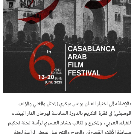
بالإضافة إلى اختيار الفنان يونس ميكري (الممثل والمغني والمؤلف
الموسيقي) في فقرة التكريم بالدورة السادسة لمهرجان الدار البيضاء
للفيلم العربي، والمخرج والكاتب هشام العسري لرآسة لجنة تحكيم
مسابقة الأفلام القصيرة، والمخرج والمنتج نبيل عيوش لرآسة لجنة