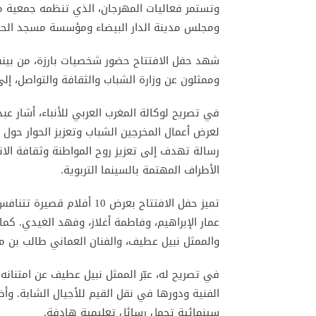
وتستمر فعاليات المهرجان، الذي تنظمه جمعية منا
ومجلس مدينة الدار البيضاء ومؤسسة مسجد الحسن الثاني، حت
شهد حفل الافتتاح حضور شخصيات بارزة، من بينه
وممثلون عن وزارة الشباب والثقافة والتواصل، إل
في تصريح لوكالة المغرب العربي للأنباء، أشار عب
لعرض أعمال المخرجين الشباب وتعزيز الحوار حول 
رسالة تهدف إلى تعزيز روح المواطنة وثقافة الان
الأطراف المهتمة بالسينما التربوية.
تميز حفل الافتتاح بعرض 10 
عمار الإبراهيم، وفاطمة أغلاز، وفهد الغيدي. ك
والممثل نبيل عطيف، والفنان العماني طالب بن م
في تصريح له، عبّر الممثل نبيل عطيف عن امتنانه ل
الفنية ودورها في نقل القيم للأجيال الشابة. وأ
سينمائية تحمل رسائل تعليمية هادفة.