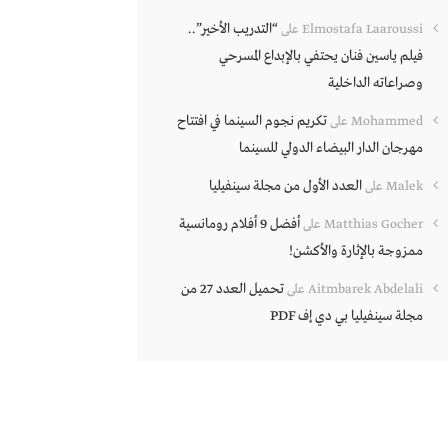
“التدريب الأخير”..
Elmostafa Laaroussi
على
فيلم ياسين فنان يحتفي بالإبداع المسرحي
وصراعاته الداخلية
تكريم نجوم السينما في افتتاح
Mohammed
على
مهرجان الدار البيضاء الدولي للسينما
العدد الأول من مجلة سينفيليا
Malek
على
أفضل 9 أفلام رومانسية
Matthias Gocher
على
ممزوجة بالإثارة والأكشن!
تحميل العدد 27 من
Aitmbarek Abdelali
على
مجلة سينفيليا بي دي إف PDF