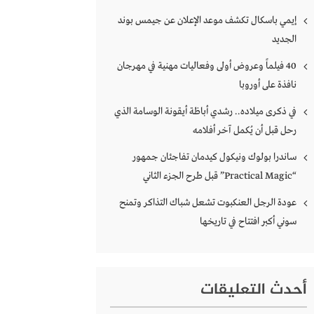
إيمي باسكال تكشف موعد الإعلان عن جيمس بوند
الجديد
40 فيلماً وعروض أولى وفعاليات مهنية في مهرجان
نافذة على أوروبا
في ذكرى ميلاده.. رشدي أباظة أيقونة الوسامة الذي
رحل قبل أن يُكمل آخر أفلامه
ساندرا بولوك ونيكول كيدمان تفاجئان جمهور
“Practical Magic” قبل طرح الجزء الثاني
عودة الرجل العنكبوت تشعل شباك التذاكر وتمنح
سوني أكبر افتتاح في تاريخها
أحدث التعليقات