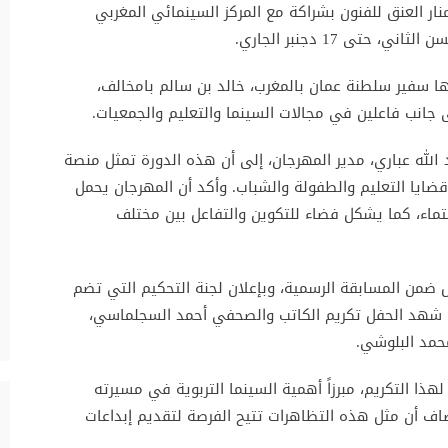
ر العنق للفنون بشراكة مع المركز السينمائي المغربي
ى 17 دجنبر الجاري.
ا سفير سلطنة عمان بالمغرب، خالد بن سالم بامخالف،
ى جانب فاعلين في مجالات السينما والتعليم والجمعيات.
د الله عباري، مدير المهرجان، إلى أن هذه الدورة تمثل منصة
قضايا التعليم والطفولة والشباب. وأكد أن المهرجان يحمل
تماء، كما يشكل فضاء للتكوين والتفاعل بين مختلف
أفلام قصيرة تتنافس ضمن المسابقة الرسمية، وبإعلان لجنة التحكيم التي تضم
ما شهد الحفل تكريم الكاتب والصحفي أحمد السجلماسي،
حمد البلوشي.
هذا التكريم، مبرزاً أهمية السينما التربوية في مسيرته
ضاف أن مثل هذه التظاهرات تتيح الفرصة لتقديم إبداعات