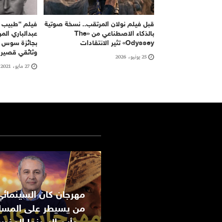
قبل فيلم نولان المرتقب.. نسخة صوتية
فيلم “طبيب ا
بالذكاء الاصطناعي من «The
عبدالباري الم
Odyssey» تثير الانتقادات
بجائزة سوس ا
وثائقي قصير
25 يونيو، 2026
27 مايو، 2021
من يسيطر على المسا