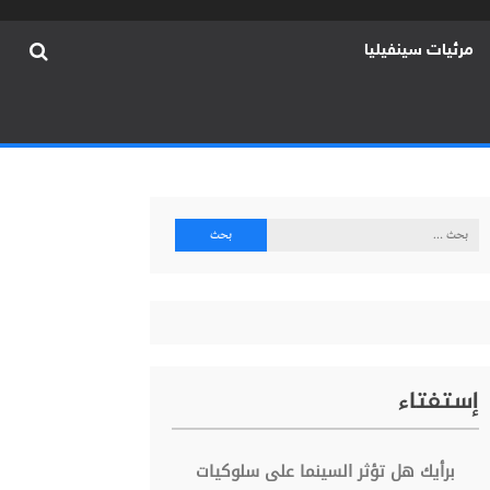
مرئيات سينفيليا
البحث
عن:
إستفتاء
برأيك هل تؤثر السينما على سلوكيات