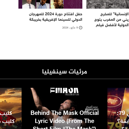
لإنسانية” للمخرج
حفل افتتاح دورة 2024 للمهرجان
ريني من المغرب يتوج
الدولي للسينما الإفريقية بخريبكة
لدولية لأفضل فيلم
9 مايو، 2024
مرئيات سينفيليا
مهرجان كان السينمائي 79:
Behind The Mask Official
كليب 
بقة؟
Lyric Video (From The
كليب مغ