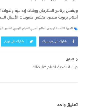
ويشمل برنامج المهرجان ورشات إبداعية وندوات ت
أفلام تربوية قصيرة تعكس طموحات الأجيال الجديد
الدورة التاسعة لمهرجان العالم العربي للفيلم التربوي القصير
الر
شارك على فيسبوك
شارك على تويتر
تصفّح
المقالات
السابق
دراسة نقدية لفيلم “نايضة”
تعليق واحد