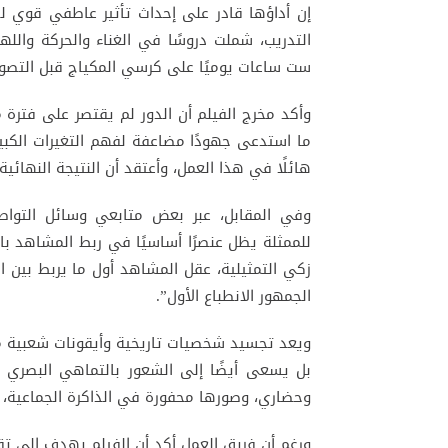
إن أداؤها قادر على إحداث تأثير عاطفي قوي
التدريب، شملت دروسًا في الغناء والحركة والل
ست ساعات يوميًا على كرسي المكياج قبل التصوي
وأكد مخرج الفيلم أن الدور لم يقتصر على فترة 
ما استدعى جهودًا مضاعفة لفهم التغيرات الكبي
هائلًا في هذا العمل، وأعتقد أن النتيجة النها
وفي المقابل، عبر بعض متابعي وسائل التوا
للممثلة يظل عنصرًا أساسيًا في ربط المشاهد ب
زكي التمثيلية، عقل المشاهد أول ما يربط بين 
الجمهور الانطباع الأول”.
ويعد تجسيد شخصيات تاريخية وأيقونات شعبية مثل أم
بل يسعى أيضًا إلى الشعور بالتماهي البصري 
وحضاري، وصورها محفورة في الذاكرة الجماعية، 
ورغم أن فريق العمل أكد أن الفيلم يهدف إلى تقد