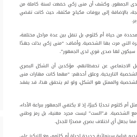
 لدى الجمهور. وكشف أن منى زكي خضعت لسنة كاملة من
هجة، بالإضافة إلى بروفات مكياج مكثفة، حيث كانت تقضي
ر.
محددة من حياة أم كلثوم، بل تنقل بين عدة مراحل مختلفة،
رة التي مرت بها الشخصية. وأضاف: “منى زكي بذلت جهدًا
ئية سيكون لها صدى قوي لدى الجمهور”.
صل الاجتماعي عن تحفظاتهم، مؤكدين أن الشكل البصري
الشخصية التاريخية. وعلق أحدهم: “مهما كانت مهارات منى
الشخصية والممثل هو الشكل، ولو لم يتحقق هذا، قد يفقد
 كلثوم تحديًا كبيرًا، إذ لا يكتفي الجمهور ببراعة الأداء،
مع الشخصية. فـ”الست” ليست مجرد مغنية، بل رمز وطني
مما يجعل أي اختلاف بصري مصدرًا للجدل.
يم قراءة سينمائية جديدة لحياة أم كلثوم، مع التركيز على