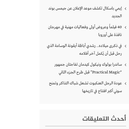
إيمي باسكال تكشف موعد الإعلان عن جيمس بوند
الجديد
40 فيلماً وعروض أولى وفعاليات مهنية في مهرجان
نافذة على أوروبا
في ذكرى ميلاده.. رشدي أباظة أيقونة الوسامة الذي
رحل قبل أن يُكمل آخر أفلامه
ساندرا بولوك ونيكول كيدمان تفاجئان جمهور
“Practical Magic” قبل طرح الجزء الثاني
عودة الرجل العنكبوت تشعل شباك التذاكر وتمنح
سوني أكبر افتتاح في تاريخها
أحدث التعليقات