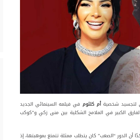
زكي لتجسيد شخصية
أم كلثوم
في فيلمه السينمائي الجديد
 الفارق الكبير في الملامح الشكلية بين منى زكي و”كوكب
ًا أن الدور “الصعب” كان يتطلب ممثلة تتمتع بموهبتها، إذ