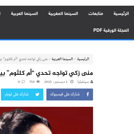
الرئيسية
متابعات
السينما المغربية
السينما العربية
ا
المجلة الورقية PDF
⁄
⁄
الرئيسية
السينما العربية
منى زكي تواجه تحدي “أم كلثوم” بين 
منى زكي تواجه تحدي “أم كلثوم” بين 
سينفيليا
1 ديسمبر، 2025
750
0
شارك على فيسبوك
شارك على تويتر