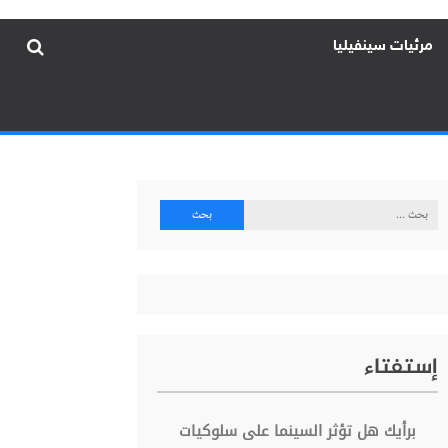
مرئيات سينفيليا
البحث
عن:
إستفتاء
برأيك هل تؤثر السينما على سلوكيات