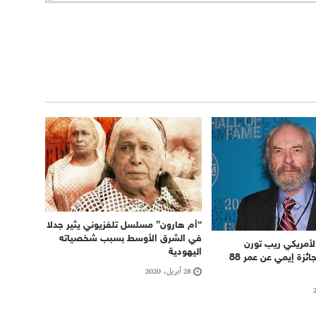
“أم هارون” مسلسل تلفزيوني يثير جدلا
في الشرق الأوسط بسبب شخصياته
لأمريكي ريب تورن
اليهودية
الحاصل على جائزة إيمي عن عمر 88
28 أبريل، 2020