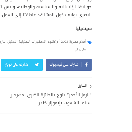
جوانبها الإنسانية والسياسية والوطنية، وليس تقل
البصري بوابة دخول المشاهد عاطفيًا إلى العمل.
سينفيليا
أفلام مصرية 2025
أم كلثوم
التحضيرات التمثيلية
التمثيل التار
منى زكي
شارك على فيسبوك
شارك على تويتر
تصفّح
المقالات
السابق
“الرمز الأحمر” يتوج بالجائزة الكبرى لمهرجان
سينما الشعوب بإيموزار كندر