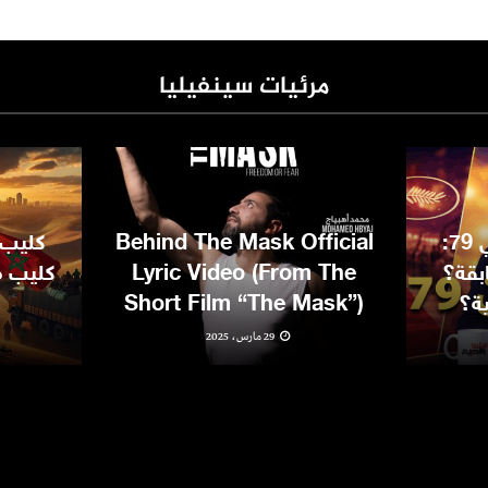
مرئيات سينفيليا
مهرجان كان السينمائي 79:
Behind The Mask Official
كليب 
بقة؟
Lyric Video (From The
كليب مغ
ية؟
Short Film “The Mask”)
29 مارس، 2025