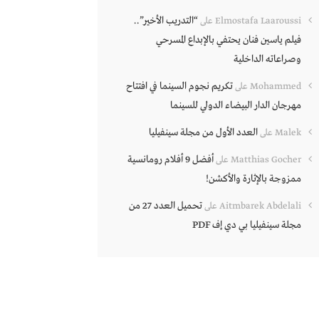
“التدريب الأخير”..
Elmostafa Laaroussi
على
فيلم ياسين فنان يحتفي بالإبداع المسرحي
وصراعاته الداخلية
تكريم نجوم السينما في افتتاح
Mohammed
على
مهرجان الدار البيضاء الدولي للسينما
العدد الأول من مجلة سينفيليا
Malek
على
أفضل 9 أفلام رومانسية
Matthias Gocher
على
ممزوجة بالإثارة والأكشن!
تحميل العدد 27 من
Aitmbarek Abdelali
على
مجلة سينفيليا بي دي إف PDF