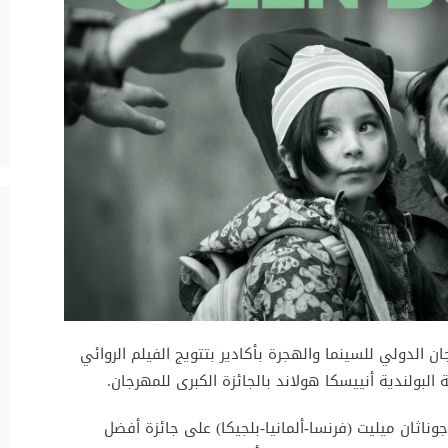
السبت فعاليات الدورة الـ20 للمهرجان الدولي للسينما والهجرة بأكادير بتتويج الفيلم الروائي
) لمخرجه جوناثان ميليت (فرنسا-ألمانيا-بلجيكا) على جائزة أفضل