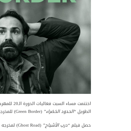
اختتمت مساء 
الطويل
“الحدود الخضراء”
(Green Border) للمخرجة البولندية أنييسكا هولاند بالجائزة الكبرى للمهرجان.
حصل فيلم
“درب الأشباح”
(Ghost Road