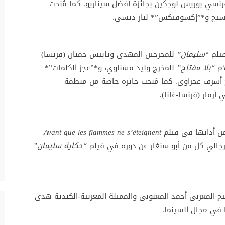
رنسي بوريس لوجكين بجائزة أفضل سيناريو. كما مُنحت
لشيخ و*”إكسوفتكس”* لناز ديشي.
فيلم
“سليمان”
للمخرجين المهدي ويانيس حمنان (فرنسا)
ام
“بلا مفتاح”
للمخرج وليد مسناوي، و*”عجز الكلمات”*
خرج أشرف عجراوي. كما مُنحت جائزة خاصة من منظمة
 أرمار (فرنسا-غانا).
عن أدائها في فيلم
Avant que les flammes ne s’éteignent
رجالي كل من أبو سنغار عن دوره في فيلم
“حكاية سليمان”
ج المغربي أحمد المعنوني والممثلة المغربية-الكندية هدى
ا في مجال السينما.