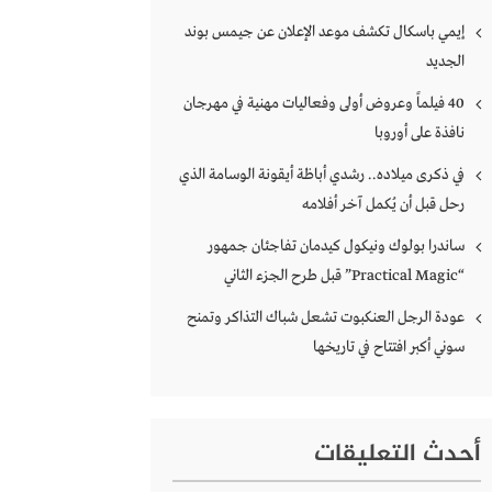
إيمي باسكال تكشف موعد الإعلان عن جيمس بوند
الجديد
40 فيلماً وعروض أولى وفعاليات مهنية في مهرجان
نافذة على أوروبا
في ذكرى ميلاده.. رشدي أباظة أيقونة الوسامة الذي
رحل قبل أن يُكمل آخر أفلامه
ساندرا بولوك ونيكول كيدمان تفاجئان جمهور
“Practical Magic” قبل طرح الجزء الثاني
عودة الرجل العنكبوت تشعل شباك التذاكر وتمنح
سوني أكبر افتتاح في تاريخها
أحدث التعليقات