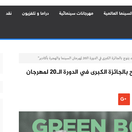
لسينما العالمية
مهرجانات سينمائية
دراما و تلفزيون
نقد
رى في الدورة الـ20 لمهرجان السينما والهجرة بأكادير”
“الفيلم البولندي الحدود الخضراء يتوج بالجائزة الكبرى في الدورة الـ20 لمهرجان