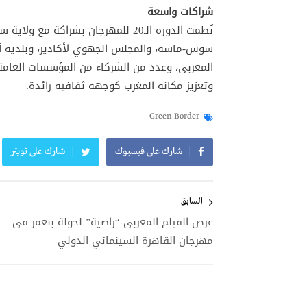
شراكات واسعة
نُظمت الدورة الـ20 للمهرجان بشراكة
سوس-ماسة، والمجلس الجهوي لأكادير، وبلدية أكاد
المغربي، وعدد من الشركاء من المؤسسات العامة 
وتعزيز مكانة المغرب كوجهة ثقافية رائدة.
Green Border
شارك على فيسبوك
شارك على تويتر
تصفّح
المقالات
السابق
عرض الفيلم المغربي “راضية” لخولة بنعمر في
مهرجان القاهرة السينمائي الدولي