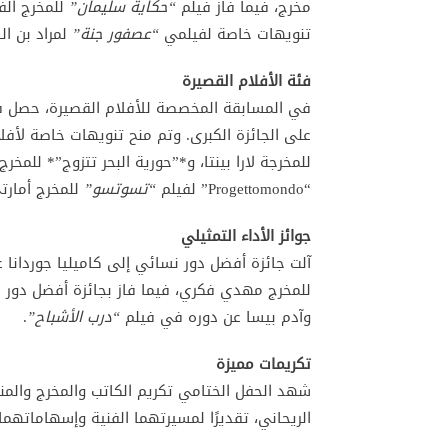
مخرج، فيما فاز فيلم
“حكاية سليمان”
للمخرج الف
تنويهات خاصة لفيلمي
“عصفور جنة”
لمراد بن ا
فئة الأفلام القصيرة
في المسابقة المخصصة للأفلام القصيرة، حصل 
على الجائزة الكبرى. وتم منح تنويهات خاصة لأفل
للمخرجة لارا بينتا، و*”حورية البحر تتزوج”* للم
“Progettomondo” لفيلم
“تسوتسو”
للمخرج أمارتي
جوائز الأداء التمثيلي
آلت جائزة أفضل دور نسائي إلى كاميليا جوردانا 
للمخرج مهدي فكري، فيما فاز بجائزة أفضل دور 
وآدم بيسا عن دوره في فيلم
“درب الأشباح”
.
تكريمات مميزة
شهد الحفل الختامي تكريم الكاتب والمخرج والمنت
الريحاني، تقديرًا لمسيرتهما الفنية وإسهاماتهم