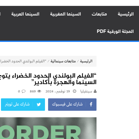
الرئيسية
متابعات
السينما المغربية
السينما العربية
ا
المجلة الورقية PDF
⁄
⁄
الرئيسية
متابعات سينمائية
“الفيلم البولندي الحدود الخضراء يتوج بالجائزة الكب
السينما والهجرة بأكادير”
سينفيليا
19 نوفمبر، 2024
869
0
شارك على فيسبوك
شارك على تويتر