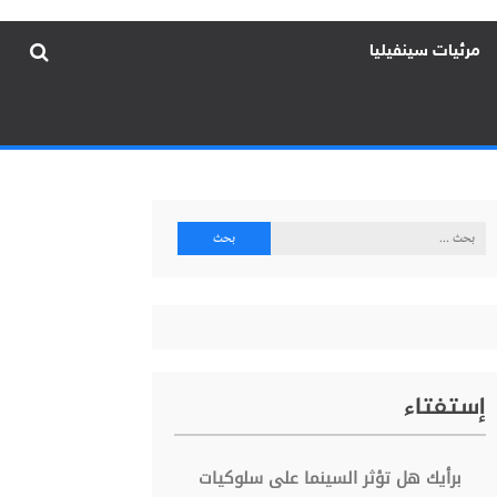
مرئيات سينفيليا
البحث
عن:
إستفتاء
برأيك هل تؤثر السينما على سلوكيات