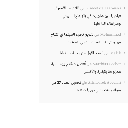
“التدريب الأخير”..
Elmostafa Laaroussi
على
فيلم ياسين فنان يحتفي بالإبداع المسرحي
وصراعاته الداخلية
تكريم نجوم السينما في افتتاح
Mohammed
على
مهرجان الدار البيضاء الدولي للسينما
العدد الأول من مجلة سينفيليا
Malek
على
أفضل 9 أفلام رومانسية
Matthias Gocher
على
ممزوجة بالإثارة والأكشن!
تحميل العدد 27 من
Aitmbarek Abdelali
على
مجلة سينفيليا بي دي إف PDF