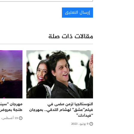
مقالات ذات صلة
النوستالجيا لزمن مضى في
مهرجان “سين
فيلم”عشق” لهشام اللدقي.. بمهرجان
طنجة بعروض 
“فيدادك”
19 أغسطس، 2025
9 يونيو، 2023