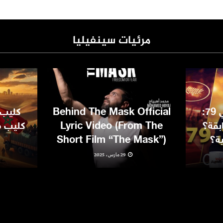
مرئيات سينفيليا
مهرجان كان السينمائي 79:
Behind The Mask Official
كليب 
بقة؟
Lyric Video (From The
كليب مغ
ية؟
Short Film “The Mask”)
29 مارس، 2025