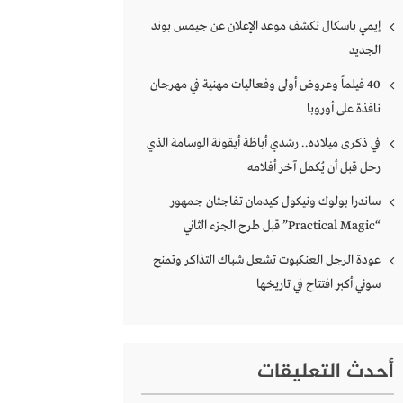
إيمي باسكال تكشف موعد الإعلان عن جيمس بوند
الجديد
40 فيلماً وعروض أولى وفعاليات مهنية في مهرجان
نافذة على أوروبا
في ذكرى ميلاده.. رشدي أباظة أيقونة الوسامة الذي
رحل قبل أن يُكمل آخر أفلامه
ساندرا بولوك ونيكول كيدمان تفاجئان جمهور
“Practical Magic” قبل طرح الجزء الثاني
عودة الرجل العنكبوت تشعل شباك التذاكر وتمنح
سوني أكبر افتتاح في تاريخها
أحدث التعليقات