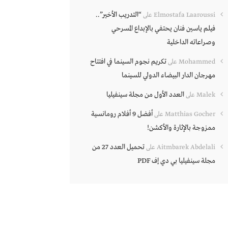
“التدريب الأخير”..
Elmostafa Laaroussi
على
فيلم ياسين فنان يحتفي بالإبداع المسرحي
وصراعاته الداخلية
تكريم نجوم السينما في افتتاح
Mohammed
على
مهرجان الدار البيضاء الدولي للسينما
العدد الأول من مجلة سينفيليا
Malek
على
أفضل 9 أفلام رومانسية
Matthias Gocher
على
ممزوجة بالإثارة والأكشن!
تحميل العدد 27 من
Aitmbarek Abdelali
على
مجلة سينفيليا بي دي إف PDF