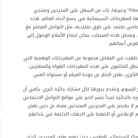
مع ظهور منصات رقمية متخصصة مثل “FilmFreeway” وغيرها، بات من السهل على المخرجين ومنتجي
ا للمهرجانات السينمائية في جميع أنحاء العالم. هذه
اضي تعتمد على طرق تقليدية، مثل التواصل المباشر مع
د. وبفضل هذه المنصات، يمكن لصناع الأفلام الوصول إلى
عرض أعمالهم.
 ظهرت في المقابل مجموعة من المهرجانات الوهمية التي
تغل القائمون على هذه المهرجانات الهواة والمتعثرين،
لكبرى، بغض النظر عن جودة الفيلم أو مستواه الفني.
الرسوم، وتقدم بدورها لكل مشارك جائزة كبرى. يكفي أن
زه بالجائزة ليبدأ بنشر الخبر على مواقع التواصل الاجتماعي
أمر لا يقتصر على المخرجين المبتدئين فقط، بل حتى بعض
م الإعلامي أو الضغط على الجهات الداعمة في بلدانهم
مركز السينمائي المغربي، حيث يقوم بعض المخرجين الذين