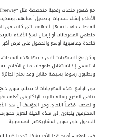
الأفلام إنشاء حسابات، وتحميل أعمالهم، وتقديمه
المنصات جاءت لتسهل المهمة التي كانت في الم
منظمي المهرجانات أو إرسال نسخ الأفلام بالبري
قاعدة جماهيرية أوسع والحصول على فرص أكبر ل
ولكن مع التسهيلات التي جلبتها هذه المنصات،
لا تسعى إلا لاستغلال طموحات صناع الأفلام. يس
ويطلبون رسوما بسيطة مقابل وعد بمنح الجائزة ا
في الواقع، هذه المهرجانات لا تتطلب سوى دفع 
يتلقى المخرج رسالة بالبريد الإلكتروني تُعلمه بفو
والصحف، مُدّعياً النجاح. ومن المؤسف أن هذا ال
المحترفين يلجأون إلى هذه الحيلة لتعزيز حضوره
للحصول على تمويل لمشاريعهم المستقبلية.
في المغرب، أصبح هذا الأمر يشكل تحديا كبيرا لل