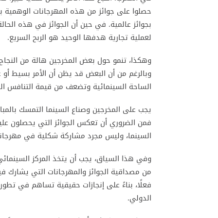
حصلوا على جوائز من هذه المهرجانات الوهمية ب
بجوائز عالمية. في حين أن الجوائز في هذه الحا
لعملية تجارية هدفها الوحيد هو الربح السريع.
وهكذا، تنمو حول بعض المخرجين هالة من النجاح
وبالرغم من أن البعض قد يظن أن الأمر بسيط أو غي
الساحة السينمائية وتضعف من قيمة التنافس ال
يجب على المخرجين وصناع السينما التمسك بالمب
فمن الضروري أن تعكس الجوائز التي يحصلون علي
السينما، وليس مجرد مشاركة شكلية في مهرجانا
وفي هذا السياق، يجب أن يتخذ المركز السينمائي
من مصداقية الجوائز والمهرجانات التي يشارك ف
فعلًا، بناءً على إنجازات حقيقية تساهم في تطور
الدولي.