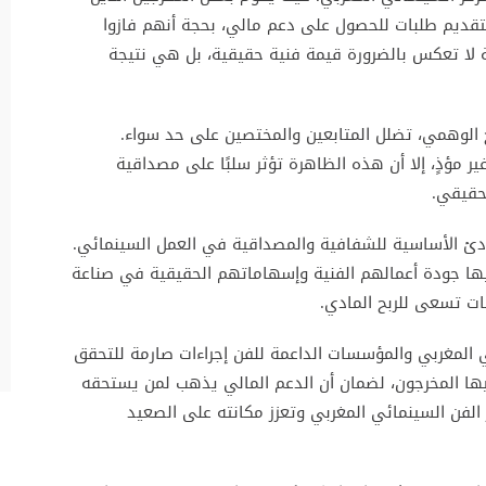
تقديم طلبات للحصول على دعم مالي، بحجة أنهم فازوا
لة لا تعكس بالضرورة قيمة فنية حقيقية، بل هي نتيجة
 الوهمي، تضلل المتابعين والمختصين على حد سواء.
ر مؤذٍ، إلا أن هذه الظاهرة تؤثر سلبًا على مصداقية
حقيقي.
ادئ الأساسية للشفافية والمصداقية في العمل السينمائي.
ها جودة أعمالهم الفنية وإسهاماتهم الحقيقية في صناعة
ت تسعى للربح المادي.
 المغربي والمؤسسات الداعمة للفن إجراءات صارمة للتحقق
يها المخرجون، لضمان أن الدعم المالي يذهب لمن يستحقه
 الفن السينمائي المغربي وتعزز مكانته على الصعيد