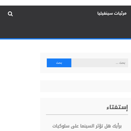
مرئيات سينفيليا
البحث
عن:
إستفتاء
برأيك هل تؤثر السينما على سلوكيات