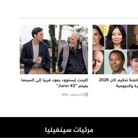
تشكيلة قوية للجنة تحكيم كان 2026
كلينت إيستوود يعود قريبًا إلى السينما
رة والنجومية
بفيلم “Juror #2”
13 سبتمبر، 2024
مرئيات سينفيليا