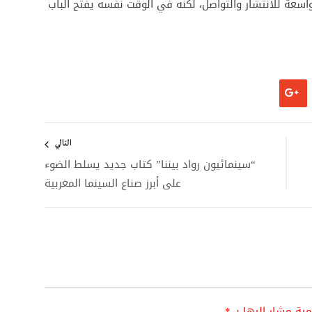
واسعة للانتشار والتواصل، لكنه في الوقت نفسه يفتح الباب
التالي
“سينمائيون رواد بيننا” كتاب جديد يسلط الضوء
على أبرز صناع السينما المغربية
امية مشار إليها بـ
*