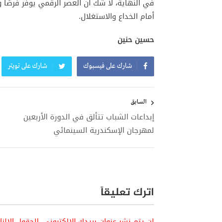
في النهاية، لا شك أن العصر الرقمي يوفر فرصًا 
أمام الخداع والاستغلال.
حسين حنين
شارك على فيسبوك
شارك على تويتر
تصفّح
المقالات
السابق
إبداعات الشباب تتألق في الدورة الأربعين
لمهرجان الإسكندرية السينمائي
اترك تعليقاً
لن يتم نشر عنوان بريدك الإلكتروني.
الحقول الإلز