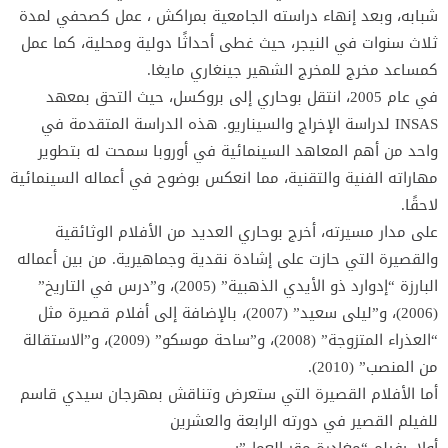
شبابه، وبعد إنهاء دراسته الجامعية بمراكش ، عمل كصحفي لمدة
ثلاث سنوات في النيجر، حيث غطى أحداثًا دولية ومحلية، كما عمل
كمساعد مخرج للمخرج الشهير جينغاري مايغا.
في عام 2005، انتقل بوحاري إلى بروكسل، حيث التحق بمعهد
INSAS لدراسة الإخراج والسيناريو. هذه الدراسة المتقدمة في
واحد من أهم المعاهد السينمائية في أوروبا سمحت له بتطوير
مهاراته الفنية والتقنية، مما انعكس بوضوح في أعماله السينمائية
لاحقًا.
على مدار مسيرته، أخرج بوحاري العديد من الأفلام الوثائقية
والقصيرة التي حازت على إشادة نقدية وجماهيرية. من بين أعماله
البارزة “إدوارد ذو الأيدي الذهبية” (2005)، و”درس في التاريخ”
(2006)، و”ليلى سعيد” (2007)، بالإضافة إلى أفلام قصيرة مثل
“العذراء المتزوجة” (2008)، و”ساحة موسكو” (2009)، و”الاستقالة
من المنصب” (2010).
أما الأفلام القصيرة التي ستعرض وتناقش بمهرجان سيدي قاسم
للفيلم القصير في دورته الرابعة والعشرين