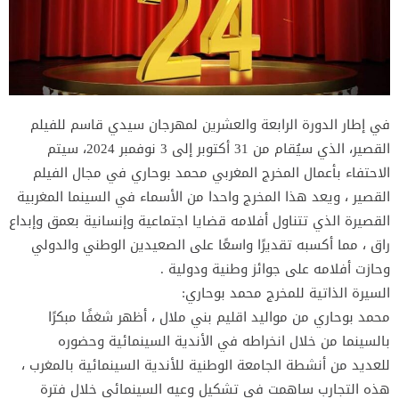
في إطار الدورة الرابعة والعشرين لمهرجان سيدي قاسم للفيلم
القصير، الذي سيُقام من 31 أكتوبر إلى 3 نوفمبر 2024، سيتم
الاحتفاء بأعمال المخرج المغربي محمد بوحاري في مجال الفيلم
القصير ، ويعد هذا المخرج واحدا من الأسماء في السينما المغربية
القصيرة الذي تتناول أفلامه قضايا اجتماعية وإنسانية بعمق وإبداع
راق ، مما أكسبه تقديرًا واسعًا على الصعيدين الوطني والدولي
وحازت أفلامه على جوائز وطنية ودولية .
السيرة الذاتية للمخرج محمد بوحاري:
محمد بوحاري من مواليد اقليم بني ملال ، أظهر شغفًا مبكرًا
بالسينما من خلال انخراطه في الأندية السينمائية وحضوره
للعديد من أنشطة الجامعة الوطنية للأندية السينمائية بالمغرب ،
هذه التجارب ساهمت في تشكيل وعيه السينمائي خلال فترة