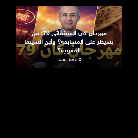
مهرجان كان السينمائي 79: من
ic
يسيطر على المسابقة؟ وأين السينما
m
المغربية؟
17 أبريل، 2026