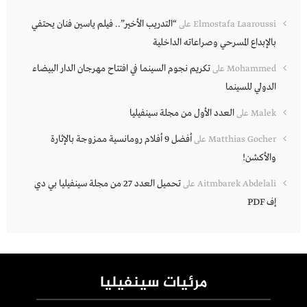
“التدريب الأخير”.. فيلم ياسين فنان يحتفي
Elmostafa Laaroussi
على
بالإبداع المسرحي وصراعاته الداخلية
تكريم نجوم السينما في افتتاح مهرجان الدار البيضاء
Mohammed
على
الدولي للسينما
العدد الأول من مجلة سينفيليا
Malek
على
أفضل 9 أفلام رومانسية ممزوجة بالإثارة
Matthias Gocher
على
والأكشن!
تحميل العدد 27 من مجلة سينفيليا بي دي
Aitmbarek Abdelali
على
إف PDF
مرئيات سينفيليا