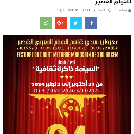
للفيلم القصير
سينفيليا
3 سبتمبر، 2024
897
0