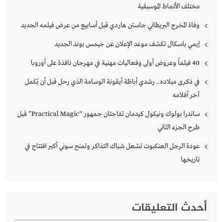
مختلف الأنماط الموسيقية
وفاة المخرج البريطاني جاستن هاردي قبل أسابيع من عرض فيلمه الجديد
إيمي باسكال تكشف موعد الإعلان عن جيمس بوند الجديد
40 فيلماً وعروض أولى وفعاليات مهنية في مهرجان نافذة على أوروبا
في ذكرى ميلاده.. رشدي أباظة أيقونة الوسامة الذي رحل قبل أن يُكمل
آخر أفلامه
ساندرا بولوك ونيكول كيدمان تفاجئان جمهور “Practical Magic” قبل
طرح الجزء الثاني
عودة الرجل العنكبوت تشعل شباك التذاكر وتمنح سوني أكبر افتتاح في
تاريخها
أحدث التعليقات