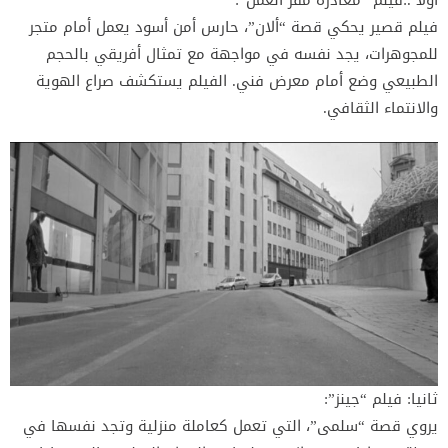
أولا .:فيلم “مغادرة مقر العمل”:
فيلم قصير يحكي قصة “ألان”، حارس أمن أسود يعمل أمام متجر
للمجوهرات، يجد نفسه في مواجهة مع تمثال أفريقي بالحجم
الطبيعي وضع أمام معرض فني. الفيلم يستكشف صراع الهوية
والانتماء الثقافي.
ثانيا: فيلم “جينز”:
يروي قصة “سلمى”، التي تعمل كعاملة منزلية وتجد نفسها في