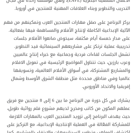
الأعمال السمعية البصرية (EAVE)، وهي مؤسسة رائدة في مجال
التدريب والتطوير وبناء العلاقات المهنية للمنتجين في أوروبا.
يركز البرنامج على صقل مهارات المنتجين العرب وتمكينهم من فهم
الآلية الإبداعية الكاملة لإنتاج الأفلام والمساهمة فيها بفعالية.
على مدار خمسة أيام مكثفة، سيخوض صانعوا الأفلام جلسات
تدريبية عملية ترتكز على مشاريعهم السينمائية قيد التطوير.
تشمل الجلسات لقاءات فردية وجماعية مع خبراء إنتاج عالميين
وعرب بارزين، حيث تتناول المواضيع الرئيسية في تمويل الافلام
والمشاريع المشتركة، في أسواق الأفلام العالمية، وتسويقها
عالميا وفي مناطق محددة مثل منطقة الشرق الأوسط وشمال
إفريقيا والاتحاد الأوروبي.
يشارك في كل دورة من البرنامج ما بين 6 إلى 8 منتجين مع فريق
عملهم المكون من كاتب ومخرج لديهم مشروع فلم روائية طويل،
حيث يهدف البرنامج إلى تزويد المنتجين العرب بالمهارات اللازمة
للمشاركة الفعّالة في العملية الإنتاجية الإبداعية، مع التركيز على
اكتشاف المواهب وتطوير السيناريوهات والارتقاء بالمشاريع، كما