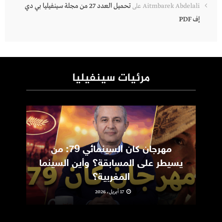
تحميل العدد 27 من مجلة سينفيليا بي دي
Aitmbarek Abdelali
على
إف PDF
مرئيات سينفيليا
مهرجان كان السينمائي 79: من
ic
يسيطر على المسابقة؟ وأين السينما
m
المغربية؟
17 أبريل، 2026