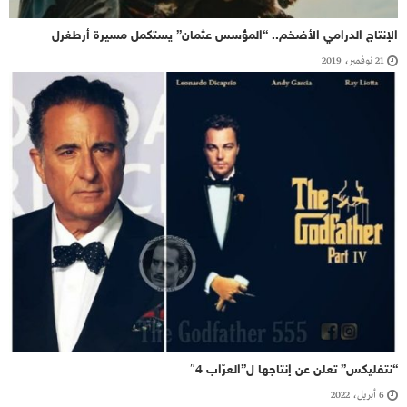
الإنتاج الدرامي الأضخم.. “المؤسس عثمان” يستكمل مسيرة أرطغرل
21 نوفمبر، 2019
“نتفليكس” تعلن عن إنتاجها ل”العرّاب 4″
6 أبريل، 2022