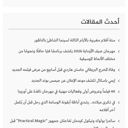
أحدث المقالات
ستة أفلام مغربية بالأيام الثالثة لسينما الشاطئ بالناظور
مهرجان صيف الأوداية 2026 يكشف برنامجًا فنيًا حافلًا ونجومًا من
مختلف الأنماط الموسيقية
وفاة المخرج البريطاني جاستن هاردي قبل أسابيع من عرض فيلمه الجديد
إيمي باسكال تكشف موعد الإعلان عن جيمس بوند الجديد
40 فيلماً وعروض أولى وفعاليات مهنية في مهرجان نافذة على أوروبا
في ذكرى ميلاده.. رشدي أباظة أيقونة الوسامة الذي رحل قبل أن يُكمل
آخر أفلامه
ساندرا بولوك ونيكول كيدمان تفاجئان جمهور “Practical Magic” قبل