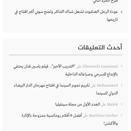
طرح الجزء الثاني
عودة الرجل العنكبوت تشعل شباك التذاكر وتمنح سوني أكبر افتتاح في
تاريخها
أحدث التعليقات
“التدريب الأخير”.. فيلم ياسين فنان يحتفي
Elmostafa Laaroussi
على
بالإبداع المسرحي وصراعاته الداخلية
تكريم نجوم السينما في افتتاح مهرجان الدار البيضاء
Mohammed
على
الدولي للسينما
العدد الأول من مجلة سينفيليا
Malek
على
أفضل 9 أفلام رومانسية ممزوجة بالإثارة
Matthias Gocher
على
والأكشن!