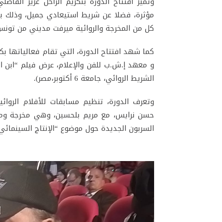
وتميز افتتاح الدورة بتكريم الراحل عزيز الف
مؤثرة، فضلا عن شريط استيعادي جميل، وذلك بحضو
كل من المخرجة والروائية ميرفت مديني من تونس،
كما شهد افتتاح الدورة، التي تقام فعالياتها ب
و معهد إ.ش.ب للفن والإعلام، عرض فيلم “ابن ا
الشريط الروائي، جامعة 6 أكتوبر،مصر).
وتعرف الدورة، تنظيم مسابقات للأفلام الروائية
حسن نرايس، مع مريم بلحسين، وهي مخرجة ومنت
السربون الجديدة حول موضوع “الإنتاج السينمائي 