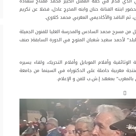
اضلي الذي قدم في حقه الممثل الكبير محمد مفتاح شهادة
ر ابنته الفنانة حنان وابنه المخرج عادل، فضلا عن تكريم
 ثم الناقد والأكاديمي المغربي محمد كلاوي.
كل من مسرح محمد السادس والمدرسة العليا للفنون الجميلة
لبلد” لأحمد سعيد شعبان المتوج في الدورة السابقة( صنف
 الوثائقية وأفلام الموبايل وأفلام التحريك، ولقاء يسيره
جة مغربية حاصلة على الدكتوراه في السينما من جامعة
بالمغرب” بمعهد إ.ش.ب للفن و الإعلام.