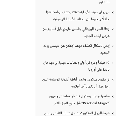
بالناظور
مهرجان صيف الأوداية 2026 يكشف برنامجًا فنيًا
حافلًا ونجومًا من مختلف الأنماط الموسيقية
وفاة المخرج البريطاني جاستن هاردي قبل أسابيع من
عرض فيلمه الجديد
إيمي باسكال تكشف موعد الإعلان عن جيمس بوند
الجديد
40 فيلماً وعروض أولى وفعاليات مهنية في مهرجان
نافذة على أوروبا
في ذكرى ميلاده.. رشدي أباظة أيقونة الوسامة الذي
رحل قبل أن يُكمل آخر أفلامه
ساندرا بولوك ونيكول كيدمان تفاجئان جمهور
“Practical Magic” قبل طرح الجزء الثاني
عودة الرجل العنكبوت تشعل شباك التذاكر وتمنح