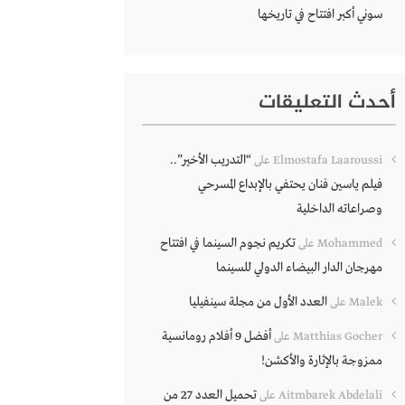
سوني أكبر افتتاح في تاريخها
أحدث التعليقات
“التدريب الأخير”..
Elmostafa Laaroussi
على
فيلم ياسين فنان يحتفي بالإبداع المسرحي
وصراعاته الداخلية
تكريم نجوم السينما في افتتاح
Mohammed
على
مهرجان الدار البيضاء الدولي للسينما
العدد الأول من مجلة سينفيليا
Malek
على
أفضل 9 أفلام رومانسية
Matthias Gocher
على
ممزوجة بالإثارة والأكشن!
تحميل العدد 27 من
Aitmbarek Abdelali
على