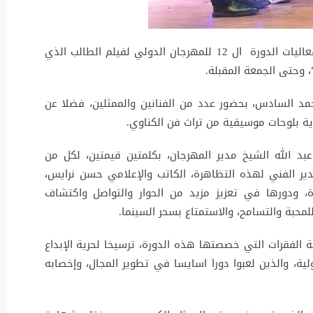
انطلقت الليلة الماضية الثلاثاء 12 دجنبر 2023، فعاليات الدورة ال 12 للمهرجان الدولي لفيلم الطالب الذي
 وحتى الجمعة المقبلة.
مد السادس، بحضور عدد من الفنانين والممثلين، فضلا عن
ة بلوحات موسيقية من تراث فن الكناوي.
بد الله الشيخ مدير المهرجان، بكلمتين قيمتين، لكل من
مدير الفني لهذه التظاهرة، الكاتب والإعلامي حسن نرايس،
دة، ودورها في تعزيز مزيد من الحوار والتواصل واكتشاف
محبة والتسامح، والاستمتاع بسحر السينما.
ة الفقرات التي خصصتها هذه الدورة، ترسيخا لحرية الإبداع
ولية، والذين لعبوا دورا اسايسا في تطوير المجال، وإخصابه