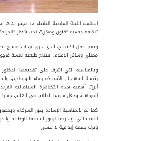
تنظمه جمعية “فنون ومهن”، تحت شعار “الحرية”،
وتميز حفل الافتتاح، الذي جرى برحاب مسرح مح
ممثلي وسائل الإعلام، افتتاح طبعته لمسة فرجوي
وبالمناسبة التي اشرف على تقديمها الدكتور ع
رئيسة المهرجان الأستاذة وفاء البورقادي، وال
أبرزتا أهمية هذه التظاهرة السينمائية الفري
المواهب، وجعل سينما الطلاب في العالم، جسرا لل
كما تم بالمناسبة الإشادة بدور الشركاء، وبخصوب
السينمائي، وتكريما لرموز السينما الوطنية والد
وترك بسمة إبداعية لا تنسى.