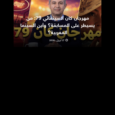
مهرجان كان السينمائي 79: من
ic
يسيطر على المسابقة؟ وأين السينما
m
المغربية؟
17 أبريل، 2026