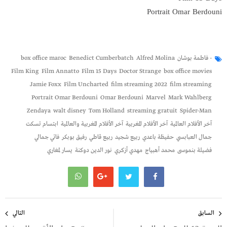
Portrait Omar Berdouni
- فاطمة بوشان
Alfred Molina
Benedict Cumberbatch
box office maroc
Film King
Film Annatto
Film 15 Days
Doctor Strange
box office movies
Jamie Foxx
Film Uncharted
film streaming 2022
film streaming
Portrait Omar Berdouni
Omar Berdouni
Marvel
Mark Wahlberg
Zendaya
walt disney
Tom Holland
streaming gratuit
Spider-Man
آخر الأفلام العالمية
آخر الأفلام المغربية
آخر الأفلام المغربية والعالمية
ابتسام تسكت
جمال العبابسي
حفيظة باعدي
ربيع شجيد
ربيع قاطي
رفيق بوبكر
فاتي جمالي
فضيلة بنموسى
محمد أهبياج
مهدي أزكري
نور الدين دوكنة
يسار لمغاري
تصفّح
المقالات
السابق
التالي