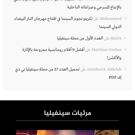
بالإبداع المسرحي وصراعاته الداخلية
تكريم نجوم السينما في افتتاح مهرجان الدار البيضاء
Mohammed
على
الدولي للسينما
العدد الأول من مجلة سينفيليا
Malek
على
أفضل 9 أفلام رومانسية ممزوجة بالإثارة
Matthias Gocher
على
والأكشن!
تحميل العدد 27 من مجلة سينفيليا بي دي
Aitmbarek Abdelali
على
إف PDF
مرئيات سينفيليا