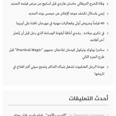
وفاة المخرج البريطاني جاستن هاردي قبل أسابيع من عرض فيلمه الجديد
إيمي باسكال تكشف موعد الإعلان عن جيمس بوند الجديد
40 فيلماً وعروض أولى وفعاليات مهنية في مهرجان نافذة على أوروبا
في ذكرى ميلاده.. رشدي أباظة أيقونة الوسامة الذي رحل قبل أن يُكمل
آخر أفلامه
ساندرا بولوك ونيكول كيدمان تفاجئان جمهور “Practical Magic” قبل
طرح الجزء الثاني
عودة الرجل العنكبوت تشعل شباك التذاكر وتمنح سوني أكبر افتتاح في
تاريخها
أحدث التعليقات
“التدريب الأخير”.. فيلم ياسين فنان يحتفي
Elmostafa Laaroussi
على