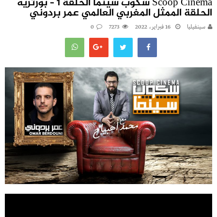
Scoop Cinema سكوب سينما الحلقة 1 – بورتريه
الحلقة الممثل المغربي العالمي عمر بردوني
سينفيليا
16 فبراير، 2022
7273
0