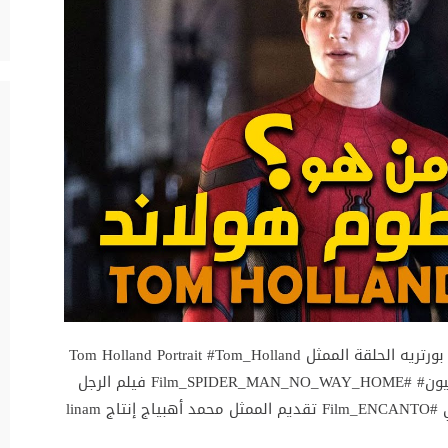
آخر الأفلام المغربية والعالمية مع محمد أهبياج بورتريه الحلقة الممثل Tom Holland Portrait #Tom_Holland
فيلم_كبرو_ومبغاوش_يخويو_الدار# فيلم_30 _مليون# #Film_SPIDER_MAN_NO_WAY_HOME فيلم الرجل
العنكبوت: لا طريق للبيت فيلم الأنيمي الموسيقي #Film_ENCANTO تقديم الممثل محمد أهبياج إنتاج linam