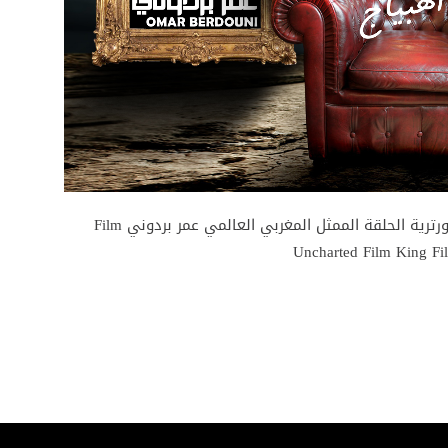
آخر الأفلام المغربية والعالمية مع محمد أهبياج بورترية الحلقة الممثل المغربي العالمي عمر بردوني Film
Uncharted Film King Fi