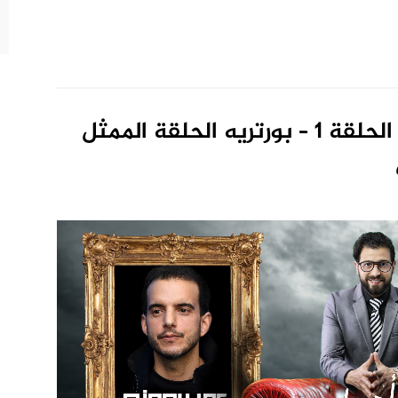
Scoop Cinema سكوب سينما الحلقة 1 – بورتريه الحلقة الممثل