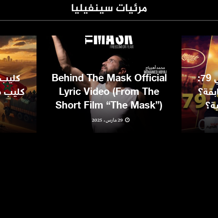
مرئيات سينفيليا
مهرجان كان السينمائي 79:
Behind The Mask Official
كليب 
بقة؟
Lyric Video (From The
كليب مغ
ية؟
Short Film “The Mask”)
29 مارس، 2025