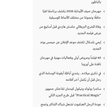
بالناظور
مهرجان صيف الأوداية 2026 يكشف برنامجًا فنيًا
حافلًا ونجومًا من مختلف الأنماط الموسيقية
وفاة المخرج البريطاني جاستن هاردي قبل أسابيع من
عرض فيلمه الجديد
إيمي باسكال تكشف موعد الإعلان عن جيمس بوند
الجديد
40 فيلماً وعروض أولى وفعاليات مهنية في مهرجان
نافذة على أوروبا
في ذكرى ميلاده.. رشدي أباظة أيقونة الوسامة الذي
رحل قبل أن يُكمل آخر أفلامه
ساندرا بولوك ونيكول كيدمان تفاجئان جمهور
“Practical Magic” قبل طرح الجزء الثاني
عودة الرجل العنكبوت تشعل شباك التذاكر وتمنح