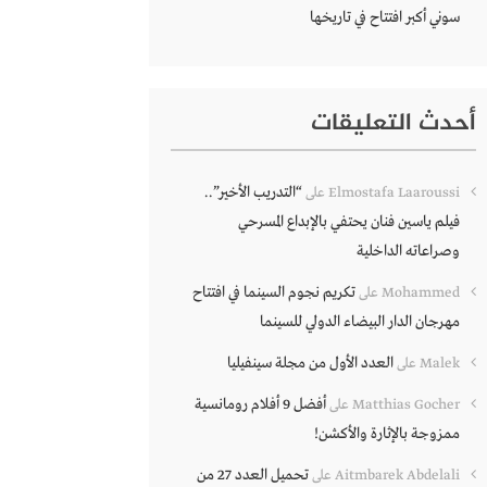
سوني أكبر افتتاح في تاريخها
أحدث التعليقات
“التدريب الأخير”..
Elmostafa Laaroussi
على
فيلم ياسين فنان يحتفي بالإبداع المسرحي
وصراعاته الداخلية
تكريم نجوم السينما في افتتاح
Mohammed
على
مهرجان الدار البيضاء الدولي للسينما
العدد الأول من مجلة سينفيليا
Malek
على
أفضل 9 أفلام رومانسية
Matthias Gocher
على
ممزوجة بالإثارة والأكشن!
تحميل العدد 27 من
Aitmbarek Abdelali
على