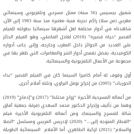
شفيق بيسبيس (56 سنة) ممثل مسرحي وتلفزيوني وسينمائي
مغربي (من سلا) راكم تجربة فنية معتبرة منذ سنة 1983 إلى الآن،
شاهدناه في أدوار مختلفة لعل أشهرها سينمائيا بطولته للفيلم
القصير “حياة قصيرة” (2010) لعادل الفاضلي، وهو الفيلم الحائز
على العديد من الجوائز داخل المغرب وخارجه، وإلى جانب أدواره
الكوميدية، يفضل تقمص أدوار الشر والمغامرات، التي ظهر بها في
مجموعة من الأعمال التلفزيونية والسينمائية.
أول وقوف له أمام كاميرا السينما كان في الفيلم القصير “نداء
الحوريات” (2005) من إخراج نوفل البراوي، وتلته أفلام أخرى.
من أعماله المسرحية الأخيرة “زواج مختلط” (2017) و”إدماج” (2019)
وهما من تأليف وإخراج الدكتور محمد السعدي (فرقة جمعية آفاق
شالة للمسرح والسينما)، ومن أعماله التلفزيونية الأخيرة فيلم
“القطار المتوجه إلى…” (2020) لإدريس المريني ومسلسل “الصلا
والسلام” (2021) لزكية الطاهري. أما الأفلام السينمائية الطويلة