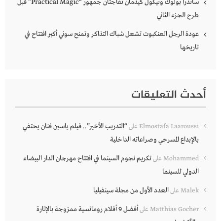
ساندرا بولوك ونيكول كيدمان تفاجئان جمهور “Practical Magic” قبل
طرح الجزء الثاني
عودة الرجل العنكبوت تشعل شباك التذاكر وتمنح سوني أكبر افتتاح في
تاريخها
أحدث التعليقات
“التدريب الأخير”.. فيلم ياسين فنان يحتفي
Elmostafa Laaroussi
على
بالإبداع المسرحي وصراعاته الداخلية
تكريم نجوم السينما في افتتاح مهرجان الدار البيضاء
Mohammed
على
الدولي للسينما
العدد الأول من مجلة سينفيليا
Malek
على
أفضل 9 أفلام رومانسية ممزوجة بالإثارة
Matthias Gocher
على