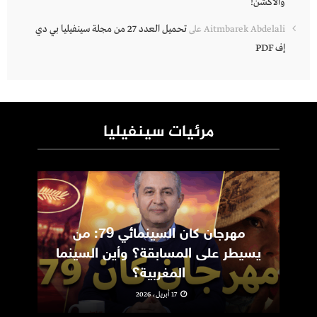
والأكشن!
تحميل العدد 27 من مجلة سينفيليا بي دي
Aitmbarek Abdelali
على
إف PDF
مرئيات سينفيليا
مهرجان كان السينمائي 79: من
ic
يسيطر على المسابقة؟ وأين السينما
m
المغربية؟
17 أبريل، 2026