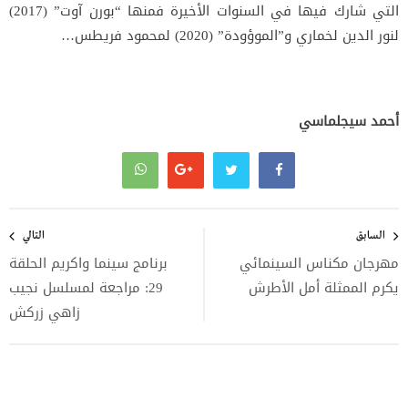
التي شارك فيها في السنوات الأخيرة فمنها “بورن آوت” (2017)
لنور الدين لخماري و”الموؤودة” (2020) لمحمود فريطس…
أحمد سيجلماسي
تصفّح
المقالات
السابق
التالي
مهرجان مكناس السينمائي
برنامج سينما واكريم الحلقة
يكرم الممثلة أمل الأطرش
29: مراجعة لمسلسل نجيب
زاهي زركش