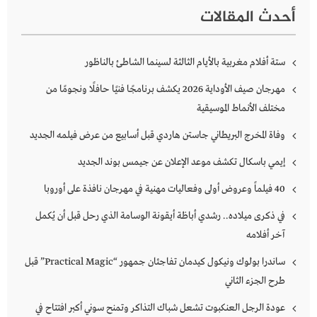
أحدث المقالات
ستة أفلام مغربية بالأيام الثالثة لسينما الشاطئ بالناظور
مهرجان صيف الأوداية 2026 يكشف برنامجًا فنيًا حافلًا ونجومًا من
مختلف الأنماط الموسيقية
وفاة المخرج البريطاني جاستن هاردي قبل أسابيع من عرض فيلمه الجديد
إيمي باسكال تكشف موعد الإعلان عن جيمس بوند الجديد
40 فيلماً وعروض أولى وفعاليات مهنية في مهرجان نافذة على أوروبا
في ذكرى ميلاده.. رشدي أباظة أيقونة الوسامة الذي رحل قبل أن يُكمل
آخر أفلامه
ساندرا بولوك ونيكول كيدمان تفاجئان جمهور “Practical Magic” قبل
طرح الجزء الثاني
عودة الرجل العنكبوت تشعل شباك التذاكر وتمنح سوني أكبر افتتاح في