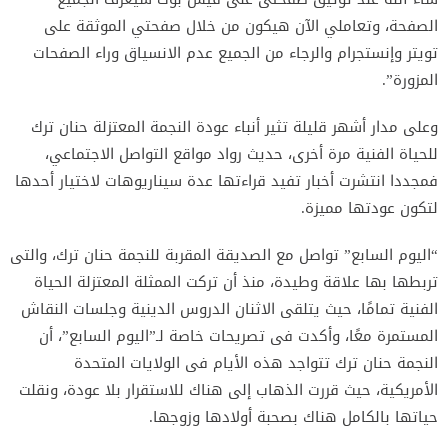
الصفحة، وتعاملي الآن هيكون من خلال صفحتي الموثقة على
تويتر وإنستجرام والرجاء من الجميع عدم الانسياق وراء الصفحات
المزورة”.
وعلى مدار أشهر قليلة تثير أنباء عودة النجمة المعتزلة حنان ترك
للحياة الفنية مرة أخرى، حديث رواد مواقع التواصل الاجتماعي،
فمجددا انتشرت أخبار تفيد قراءتها عدة سيناريوهات لاختيار أحدها
لتكون عودتها مميزة.
“اليوم السابع” تواصل مع الصديقة المقربة للنجمة حنان ترك، والتى
تربطها بها علاقة وطيدة، منذ أن تركت الممثلة المعتزلة الحياة
الفنية تمامًا، حيث يتلقى الاثنان الدروس الدينية وجلسات النقاش
المستمرة معًا، وأكدت فى تصريحات خاصة لـ”اليوم السابع”، أن
النجمة حنان ترك تتواجد هذه الأيام فى الولايات المتحدة
الأمريكية، حيث قررت الذهاب إلى هناك للاستقرار بلا عودة، ونقلت
حياتها بالكامل هناك بصحبة أولادها وزوجها.