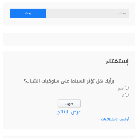
البحث
عن:
إستفتاء
برأيك هل تؤثر السينما على سلوكيات الشباب؟
نعم
لا
عرض النتائج
أرشيف الاستطلاعات