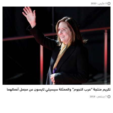
5 مارس، 2020
تكريم منتجة “‭‬حرب النجوم”‭‬ والممثلة سيسيلي تايسون عن مجمل أعمالهما
7 سبتمبر، 2018