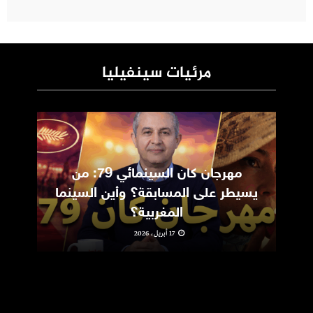
مرئيات سينفيليا
مهرجان كان السينمائي 79: من
ic
يسيطر على المسابقة؟ وأين السينما
m
المغربية؟
17 أبريل، 2026