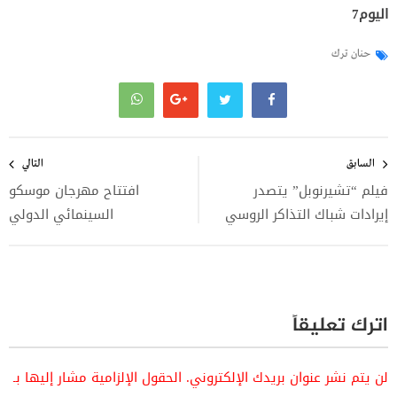
اليوم7
حنان ترك
تصفّح
المقالات
السابق
التالي
فيلم “تشيرنوبل” يتصدر
افتتاح مهرجان موسكو
إيرادات شباك التذاكر الروسي
السينمائي الدولي
اترك تعليقاً
لن يتم نشر عنوان بريدك الإلكتروني.
الحقول الإلزامية مشار إليها بـ