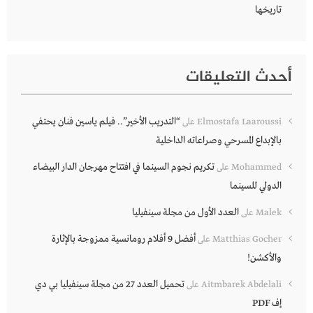
تاريخها
أحدث التعليقات
“التدريب الأخير”.. فيلم ياسين فنان يحتفي
Elmostafa Laaroussi
على
بالإبداع المسرحي وصراعاته الداخلية
تكريم نجوم السينما في افتتاح مهرجان الدار البيضاء
Mohammed
على
الدولي للسينما
العدد الأول من مجلة سينفيليا
Malek
على
أفضل 9 أفلام رومانسية ممزوجة بالإثارة
Matthias Gocher
على
والأكشن!
تحميل العدد 27 من مجلة سينفيليا بي دي
Aitmbarek Abdelali
على
إف PDF