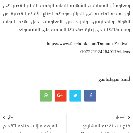
ومعلوم أن المسابقات الشهرية للبوابة الرقمية للفيلم القصير هي
أول منصة تفاعلية في الجزائر، موجهة لصناع الأفلام القصيرة من
الهواة والمحترفين. ولمزيد من المعلومات حول هذه البوابة
ومسابقاتها ترجي زيارة صفحتها الرسمية على الفايسبوك:
https://www.facebook.com/Domum-Festival-
107221924264917/videos/
أحمد سيجلماسي
تصفّح
المقالات
السابق
التالي
فتح باب تقديم المشاريع
الفرصة مازالت متاحة لتقديم