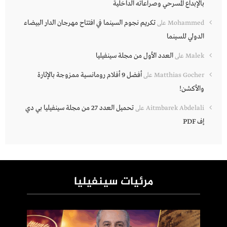
بالإبداع المسرحي وصراعاته الداخلية
تكريم نجوم السينما في افتتاح مهرجان الدار البيضاء
Mohammed
على
الدولي للسينما
العدد الأول من مجلة سينفيليا
Malek
على
أفضل 9 أفلام رومانسية ممزوجة بالإثارة
Matthias Gocher
على
والأكشن!
تحميل العدد 27 من مجلة سينفيليا بي دي
Aitmbarek Abdelali
على
إف PDF
مرئيات سينفيليا