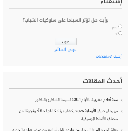
إستفتاء
برأيك هل تؤثر السينما على سلوكيات الشباب؟
نعم
لا
عرض النتائج
أرشيف الاستطلاعات
أحدث المقالات
ستة أفلام مغربية بالأيام الثالثة لسينما الشاطئ بالناظور
مهرجان صيف الأوداية 2026 يكشف برنامجًا فنيًا حافلًا ونجومًا من
مختلف الأنماط الموسيقية
وفاة المخرج البريطاني جاستن هاردي قبل أسابيع من عرض فيلمه الجديد