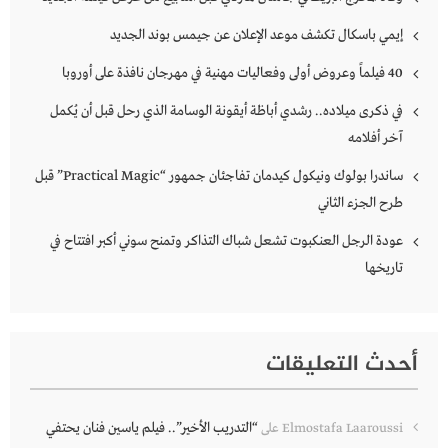
إيمي باسكال تكشف موعد الإعلان عن جيمس بوند الجديد
40 فيلماً وعروض أولى وفعاليات مهنية في مهرجان نافذة على أوروبا
في ذكرى ميلاده.. رشدي أباظة أيقونة الوسامة الذي رحل قبل أن يُكمل
آخر أفلامه
ساندرا بولوك ونيكول كيدمان تفاجئان جمهور “Practical Magic” قبل
طرح الجزء الثاني
عودة الرجل العنكبوت تشعل شباك التذاكر وتمنح سوني أكبر افتتاح في
تاريخها
أحدث التعليقات
“التدريب الأخير”.. فيلم ياسين فنان يحتفي
Elmostafa Laaroussi
على