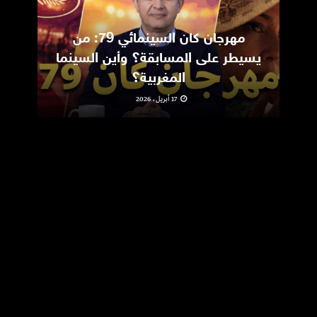
مهرجان كان السينمائي 79: من
ic
يسيطر على المسابقة؟ وأين السينما
m
المغربية؟
17 أبريل، 2026