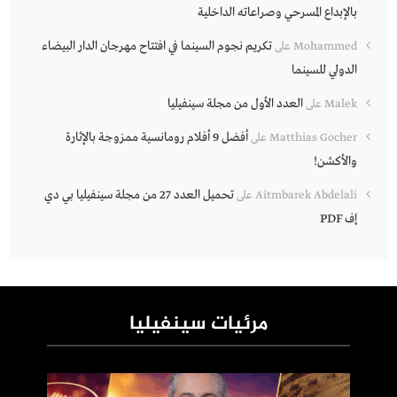
بالإبداع المسرحي وصراعاته الداخلية
تكريم نجوم السينما في افتتاح مهرجان الدار البيضاء
Mohammed
على
الدولي للسينما
العدد الأول من مجلة سينفيليا
Malek
على
أفضل 9 أفلام رومانسية ممزوجة بالإثارة
Matthias Gocher
على
والأكشن!
تحميل العدد 27 من مجلة سينفيليا بي دي
Aitmbarek Abdelali
على
إف PDF
مرئيات سينفيليا