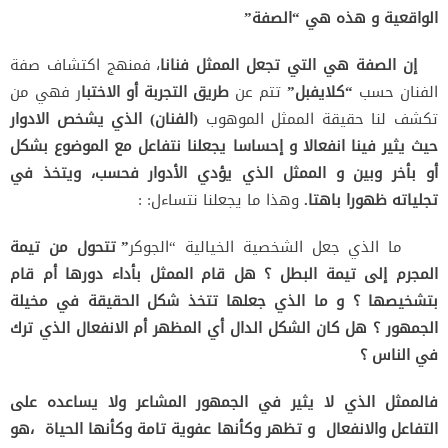
الواقعية و هذه هي “الصفة
”
إن الصفة هي التي تجعل الممثل فنانا
، فمنهج اكتشاف صفة
الفنان حسب
“كلايفبل”
تتم عن
طريق التجربة أو الاختبا
ر فهي من
تكشف لنا حقيقة الممثل الموهوب
(الفنان) الذي يشخص الادوار
حيث يثير فينا انفعالا و إحساسا يجعلنا نتفاعل مع الموضوع بشكل
أو بأخر وبين و الممثل الذي يؤدي الأدوار فحسب، ويتخذ في
تجلياته ظهورا باهتا.
وهذا ما يجعلنا نتساءل: :
ما الذي جعل الشخصية الخيالية “الجوكر
” تتحول من تيمة
المجرم إلى تيمة البطل ؟ هل قام الممثل بأداء دورها أم قام
بتشخيصها ؟ و ما الذي جعلها تتخذ شكل الحقيقة في مخيلة
الجمهور ؟ هل كان الشكل الدال أي المظهر أم الانفعال الذي ترك
في الناس ؟
فالممثل الذي لا يثير في الجمهور المشاعر ولا يساعده على
التفاعل والانفعال و تظهر وكأنها عفوية تامة وكأنها الحياة ،هو