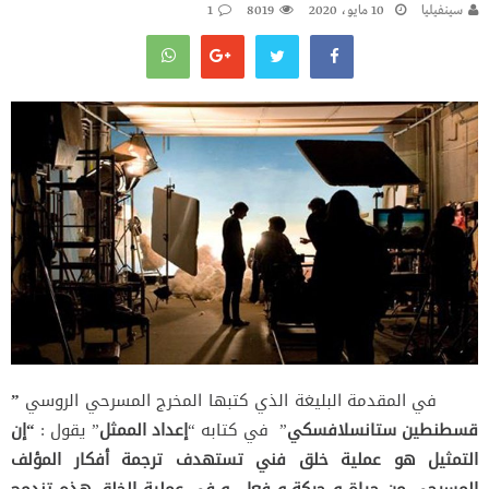
سينفيليا
10 مايو، 2020
8019
1
في المقدمة البليغة الذي كتبها المخرج المسرحي الروسي
”
قسطنطين ستانسلافسكي
” في كتابه “
إعداد الممثل
” يقول :
“
إن
التمثيل هو عملية خلق فني تستهدف ترجمة أفكار المؤلف
المسرحي من حياة و حركة و فعل، و في عملية الخلق هذه تندمج