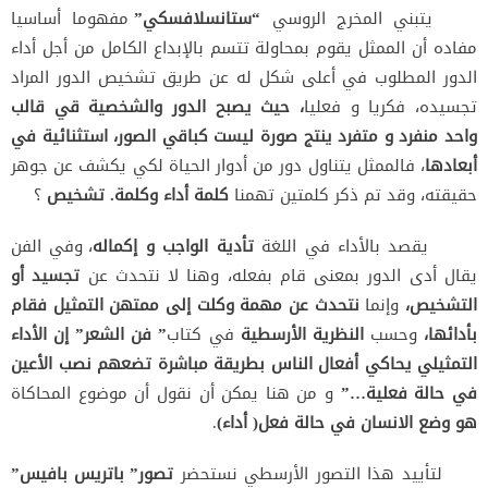
يتبني المخرج الروسي
“ستانسلافسكي”
مفهوما أساسيا
مفاده أن الممثل يقوم بمحاولة تتسم بالإبداع الكامل من أجل أداء
الدور المطلوب في أعلى شكل له عن طريق تشخيص الدور المراد
تجسيده، فكريا و فعليا
، حيث يصبح الدور والشخصية قي قالب
واحد منفرد و متفرد ينتج صورة ليست كباقي الصور، استثنائية في
أبعادها
، فالممثل يتناول دور من أدوار الحياة لكي يكشف عن جوهر
حقيقته، وقد تم ذكر كلمتين تهمنا
كلمة أداء وكلمة. تشخيص
؟
يقصد بالأداء في اللغة
تأدية الواجب و إكماله
، وفي الفن
يقال أدى الدور بمعنى قام بفعله، وهنا لا نتحدث عن
تجسيد أو
التشخيص،
وإنما
نتحدث عن مهمة وكلت إلى ممتهن التمثيل فقام
بأدائها،
وحسب
النظرية الأرسطية
في كتاب
” فن الشعر” إن الأداء
التمثيلي يحاكي أفعال الناس بطريقة مباشرة تضعهم نصب الأعين
في حالة فعلية…”
و من هنا يمكن أن نقول أن موضوع المحاكاة
هو وضع الانسان في حالة فعل( أداء)
.
لتأييد هذا التصور الأرسطي نستحضر
تصور” باتريس بافيس”