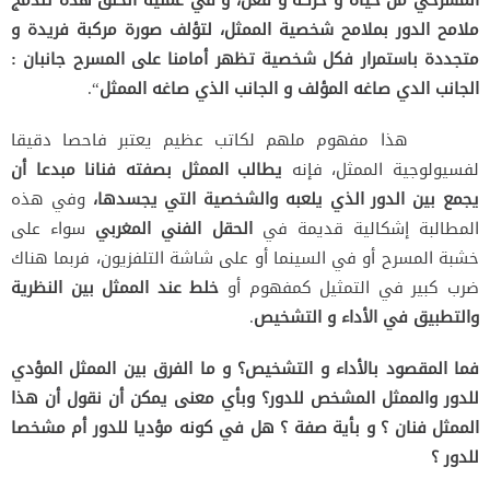
ملامح الدور بملامح شخصية الممثل، لتؤلف صورة مركبة فريدة و
متجددة باستمرار فكل شخصية تظهر أمامنا على المسرح جانبان :
الجانب الدي صاغه المؤلف و الجانب الذي صاغه الممثل
“.
هذا مفهوم ملهم لكاتب عظيم يعتبر فاحصا دقيقا
لفسيولوجية الممثل، فإنه
يطالب الممثل بصفته فنانا مبدعا أن
يجمع بين الدور الذي يلعبه والشخصية التي يجسدها،
وفي هذه
المطالبة إشكالية قديمة في
الحقل الفني المغربي
سواء على
خشبة المسرح أو في السينما أو على شاشة التلفزيون، فربما هناك
ضرب كبير في التمثيل كمفهوم أو
خلط عند الممثل بين النظرية
والتطبيق في الأداء و التشخيص
.
فما المقصود بالأداء و التشخيص؟ و ما الفرق بين الممثل المؤدي
للدور والممثل المشخص للدور؟ وبأي معنى يمكن أن نقول أن هذا
الممثل فنان ؟ و بأية صفة ؟ هل في كونه مؤديا للدور أم مشخصا
للدور ؟