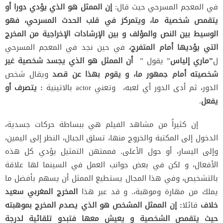
في المعجم المسرحي حيث قال:
إن الممثل هو الذي يؤدي دورا أو
يتقمص شخصية ما، ويتمركز في قلب الحدث المسرحي، فهو
الوسيط بين النص والمؤلف و بين الإرشادات الإخراجية من المخرج
التي يؤديها أمام المتفرج،
في حين نجد في المعجم المسرحي
ل
”ماري إلياس
” يقول ”
أن الممثل هو الذي يجسد شخصية غير
شخصيته أمام جمهور ما، و يقوم بهذا عن قصد
ويقال شخص
الدور، ثم أدى الدور أي لعبه، وتعني actor بالاتينية
: يتصرف أو
يفعل
.
إن كثيراً من مشاهد الفيلم هي ببساطة حركات جسدية،
الدخول إلى المكتبة والخروج منها، تسلق الجبال، النظر إلى اليمين،
وإلى اليسار، أو حول الأعلى. فممتهن التمثيل يؤدي كل هذه
الأفعال، و لكن في بعض جوانب العمل في السينما لها علاقة
بالتشخيص، وفي هذا المجال يستطيع الممثل أن يسهم بأفضل ما
يملك من مهارة وموهبة،. و قد عبر هذا
المخرج المغربي سعيد
خلاف
قائلا
: إن الممثل المشخص هو الذي يصدم المخرج بموهبته
حيث يتقمص الشخصية و يعيش معها فتبدو تلقائية لدرجة