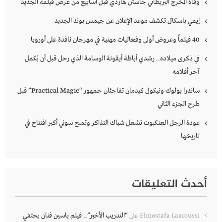
وفاة المخرج البريطاني جاستن هاردي قبل أسابيع من عرض فيلمه الجديد
إيمي باسكال تكشف موعد الإعلان عن جيمس بوند الجديد
40 فيلماً وعروض أولى وفعاليات مهنية في مهرجان نافذة على أوروبا
في ذكرى ميلاده.. رشدي أباظة أيقونة الوسامة الذي رحل قبل أن يُكمل
آخر أفلامه
ساندرا بولوك ونيكول كيدمان تفاجئان جمهور “Practical Magic” قبل
طرح الجزء الثاني
عودة الرجل العنكبوت تشعل شباك التذاكر وتمنح سوني أكبر افتتاح في
تاريخها
أحدث التعليقات
“التدريب الأخير”.. فيلم ياسين فنان يحتفي
Elmostafa Laaroussi
على