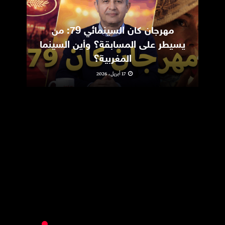
مهرجان كان السينمائي 79: من
ic
يسيطر على المسابقة؟ وأين السينما
m
المغربية؟
17 أبريل، 2026