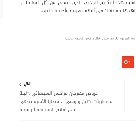
سبة هذا التكريم الجديد، الذي نتمنى من كل أعماقنا أن
هدها مستقبلا في أفلام مغربية وأجنبية كثيرة.
ربية القديرة
تكريم
حفل اختتام
فاس
فاطمة عاطف
التالي
عروض مهرجان مراكش السينمائي..”ليلة
مضطربة” و”لين ولوسي” : قضايا الأسرة تطغى
على أفلام المسابقة الرسمية