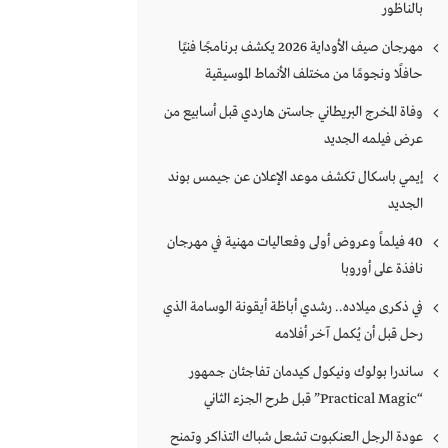
بالناظور
مهرجان صيف الأوداية 2026 يكشف برنامجًا فنيًا
حافلًا ونجومًا من مختلف الأنماط الموسيقية
وفاة المخرج البريطاني جاستن هاردي قبل أسابيع من
عرض فيلمه الجديد
إيمي باسكال تكشف موعد الإعلان عن جيمس بوند
الجديد
40 فيلماً وعروض أولى وفعاليات مهنية في مهرجان
نافذة على أوروبا
في ذكرى ميلاده.. رشدي أباظة أيقونة الوسامة الذي
رحل قبل أن يُكمل آخر أفلامه
ساندرا بولوك ونيكول كيدمان تفاجئان جمهور
“Practical Magic” قبل طرح الجزء الثاني
عودة الرجل العنكبوت تشعل شباك التذاكر وتمنح