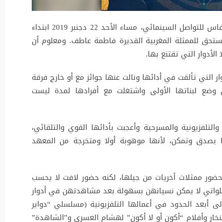
يتميز حفل اختتام الدورة الثامنة لمهرجان أيام فاس للتواصل السينمائي، مساء الأحد 22 دجنبر 2019 ابتداء
ستحق للممثلة المغربية القديرة فاطمة عاطف. ومعلوم أن
الأدوار التي تقتنع بها.
 التي تألقت في أدائها ونالت عنها جوائز مع أو خارج فرقة
ضع لبناتها الأولى واشتغلت مع أفرادها لمدة ليست
تلفزيونية والمسرحية وأعجبت بأدائها القوي والتلقائي،
ا بصدق وتمكن، لأنها موهوبة أولا ومتخرجة من المعهد
حضور ممثلاث أخريات من جيلها، لكنه حضور لافت لا يحسب
 اللواتي لا يمكن نسيانهن بسهولة بعد مشاهدتهن في أدوار
لى أبعد الحدود في أعمالها التلفزيونية (مسلسلي “دواير
منخار وأفلام “أكون أو لا أكون” لهشام العسري و”الشاهدة”