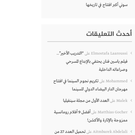
سوني أكبر افتتاح في تاريخها
أحدث التعليقات
“التدريب الأخير”..
Elmostafa Laaroussi
على
فيلم ياسين فنان يحتفي بالإبداع المسرحي
وصراعاته الداخلية
تكريم نجوم السينما في افتتاح
Mohammed
على
مهرجان الدار البيضاء الدولي للسينما
العدد الأول من مجلة سينفيليا
Malek
على
أفضل 9 أفلام رومانسية
Matthias Gocher
على
ممزوجة بالإثارة والأكشن!
تحميل العدد 27 من
Aitmbarek Abdelali
على