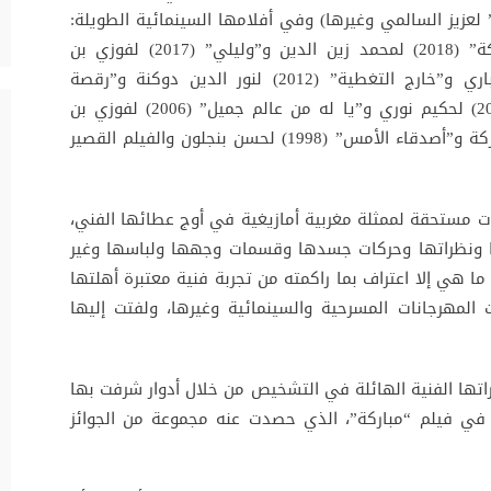
 لعزيز السالمي وغيرها) وفي أفلامها السينمائية الطويلة:
“نساء الجناح ج” (2019) لمحمد نظيف و”مباركة” (2018) لمحمد زين الدين و”وليلي” (2017) لفوزي بن
السعيدي و”دموع إبليس” (2014) لهشام الجباري و”خارج التغطية” (2012) لنور الدين دوكنة و”رقصة
الوحش” (2011) لمجيد لحسن و”حد الدنيا” (2011) لحكيم نوري و”يا له من عالم جميل” (2006) لفوزي بن
السعيدي و”عشاق موغادور” (2002) لسهيل بنبركة و”أصدقاء الأمس” (1998) لحسن بنجلون والفيلم القصير
 مستحقة لممثلة مغربية أمازيغية في أوج عطائها الفني،
ها ونظراتها وحركات جسدها وقسمات وجهها ولباسها وغير
 ما هي إلا اعتراف بما راكمته من تجربة فنية معتبرة أهلتها
لمهرجانات المسرحية والسينمائية وغيرها، ولفتت إليها
راتها الفنية الهائلة في التشخيص من خلال أدوار شرفت بها
 في فيلم “مباركة”، الذي حصدت عنه مجموعة من الجوائز