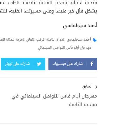
فتحية احترام وتقدير للفنانة فاطمة عاطف بمنا
يشكل فأل خير عليها وعلى مسيرتها الفنية، لنشا
أحمد سيجلماسي
أحمد سيجلماسي
الدورة الثامنة
المركب الثقافي الحرية
الممثلة المغ
مهرجان أيام فاس للتواصل السينمائي
شارك على فيسبوك
شارك على تويتر
تصفّح
المقالات
السابق
مهرجان أيام فاس للتواصل السينمائي في
نسخته الثامنة