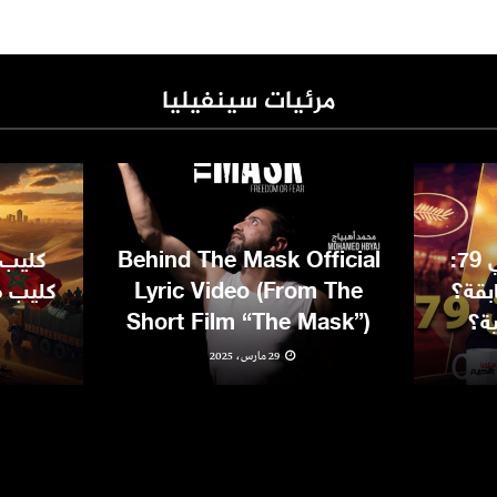
مرئيات سينفيليا
مهرجان كان السينمائي 79:
Behind The Mask Official
كليب 
بقة؟
Lyric Video (From The
كليب مغ
ية؟
Short Film “The Mask”)
29 مارس، 2025