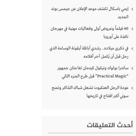
إيمي باسكال تكشف موعد الإعلان عن جيمس بوند
الجديد
40 فيلماً وعروض أولى وفعاليات مهنية في مهرجان
نافذة على أوروبا
في ذكرى ميلاده.. رشدي أباظة أيقونة الوسامة الذي
رحل قبل أن يُكمل آخر أفلامه
ساندرا بولوك ونيكول كيدمان تفاجئان جمهور
“Practical Magic” قبل طرح الجزء الثاني
عودة الرجل العنكبوت تشعل شباك التذاكر وتمنح
سوني أكبر افتتاح في تاريخها
أحدث التعليقات