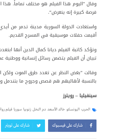
وقال ”اليوم هذا الفيلم هو مختلف تماماً. هذا ال
فرصة كبيرة إنه ينعرض“.
أقيمت حفلات موسيقية في المسرح القديم.
وتؤكد كاتبة الفيلم ديانا كمال الدين أنها ابتع
تبيان أن الفيلم يتضمن رسائل إنسانية ووطنية عمي
وقالت ”بغض النظر عن تعدد طرق الموت ولكن النت
بالنسبة لأهاليهم هم قصص وجروح ما بتندمل وجر
سينفيليا – رويترز
الحرب
اليونسكو
خالد الأسعد
دم النخل
زنوبيا
سوريا
فيلم روائ
شارك على فيسبوك
شارك على تويتر