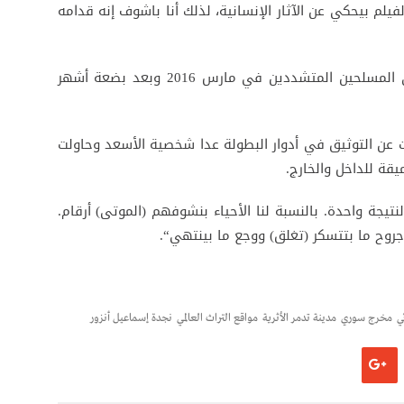
فيلم بيحكي عن الآثار الإنسانية، لذلك أنا باشوف إنه قدامه
واستعادت الدولة السورية مدينة تدمر من أيدي المسلحين المتشددين في مارس 2016 وبعد بضعة أشهر
دت عن التوثيق في أدوار البطولة عدا شخصية الأسعد وحاولت
قة للداخل والخارج.
يجة واحدة. بالنسبة لنا الأحياء بنشوفهم (الموتى) أرقام.
وح ما بتتسكر (تغلق) ووجع ما بينتهي“.
ي
مخرج سوري
مدينة تدمر الأثرية
مواقع التراث العالمي
نجدة إسماعيل أنزور