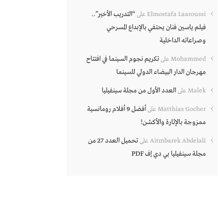
“التدريب الأخير”..
Elmostafa Laaroussi
على
فيلم ياسين فنان يحتفي بالإبداع المسرحي
وصراعاته الداخلية
تكريم نجوم السينما في افتتاح
Mohammed
على
مهرجان الدار البيضاء الدولي للسينما
العدد الأول من مجلة سينفيليا
Malek
على
أفضل 9 أفلام رومانسية
Matthias Gocher
على
ممزوجة بالإثارة والأكشن!
تحميل العدد 27 من
Aitmbarek Abdelali
على
مجلة سينفيليا بي دي إف PDF