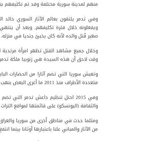
منهم لمدينة سورية مختلفة وقد تم تكليفهم بن
وفي تدمر يلتقون بعالم الآثار السوري خالد ا
ويفعلونه خلال فترة تكليفهم. وبعد أن ينتهي 
صغير قُتل والده لأنه كان يخبئ جنديا في منزله.
وخلال جميع مشاهد القتل تظهر امرأة مرتدية ال
وقت لاحق أن هذه السيدة هي زنوبيا ملكة تدمر 
وتعيش سوريا التي تضم آثارا من الحضارات البابل
متعددة الأطراف منذ 2011 ما أغرى البعض بنهب المتاحف والمواقع الأثرية أو تدميرها.
وفي 2015 احتل تنظيم داعش تدمر التي تض
والثقافة (اليونسكو) على قائمتها لمواقع التراث 
ومثلما حدث في مناطق أخرى من سوريا والعراق ض
من الآثار والمباني علنا باعتبارها أوثانا بينما 