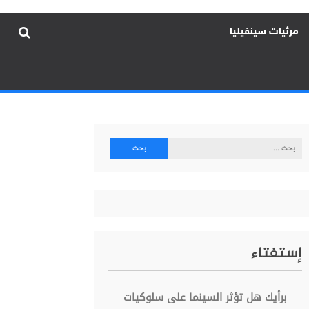
مرئيات سينفيليا
البحث
عن:
إستفتاء
برأيك هل تؤثر السينما على سلوكيات