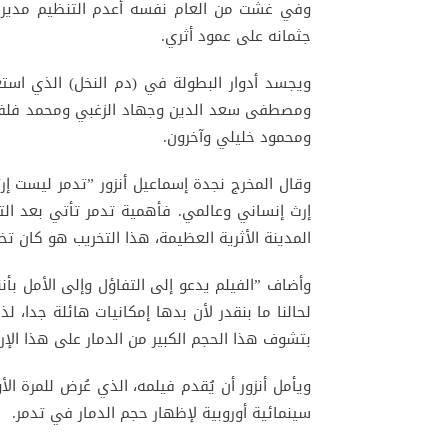
جثمانه على عمود أثري.
ويجسد أدوار البطولة في (دم النخل) الذي اس
ومصطفى سعد الدين وجهاد الزغبي ومحمد فلفة
ومحمود خليلي وآخرون.
وقال المخرج نجدة إسماعيل أنزور ”تدمر ليست 
إرث إنساني وعالمي. فأهمية تدمر تأتي بعد الت
المدينة الأثرية العظيمة، هذا التخريب هو كان ت
وأضاف ”الفيلم يدعو إلى التفاؤل وإلى الأمل بأنن
لحالنا ما بنقدر لأن بدها إمكانيات هائلة جدا، ل
بتشوف هذا الحجم الكبير من الدمار على هذا الإر
ويأمل أنزور أن يُقدم فيلمه، الذي عُرض للمرة ا
سينمائية أوروبية لإظهار حجم الدمار في تدمر.