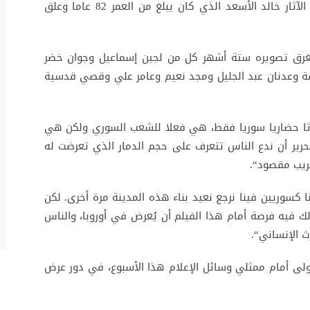
وفي غشت من العام نفسه أعدم التنظيم مدير الآثار خالد الأسعد الذي كان يبلغ من العمر 82 عاما وعلق
تغرق تصويره ستة أشهر كل من لجين إسماعيل وجوان خضر
 وعدنان عبد الجليل ومجد نعيم وعامر علي وقصي قدسية
إرثا حضاريا سوريا فقط، هي فعلا للشعب السوري ولكن هي
حرير أن ندع الناس تتعرف على حجم الدمار الذي تعرضت له
خريب مقصود“.
ا كسوريين فينا نرجع نعيد بناء هذه المدينة مرة أخرى. لكن
ذلك فيه فرصة أمام هذا الفيلم أن يُعرض في أوروبا، والناس
ث الإنساني“.
لأولى أمام ممثلي وسائل الإعلام هذا الأسبوع، في دور عرض