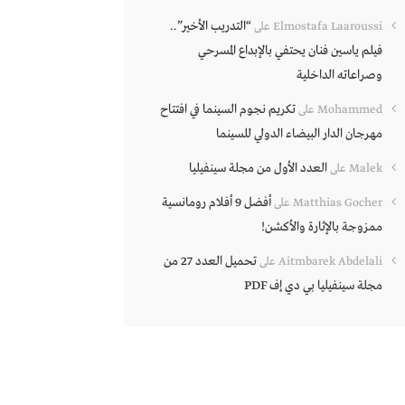
“التدريب الأخير”..
Elmostafa Laaroussi
على
فيلم ياسين فنان يحتفي بالإبداع المسرحي
وصراعاته الداخلية
تكريم نجوم السينما في افتتاح
Mohammed
على
مهرجان الدار البيضاء الدولي للسينما
العدد الأول من مجلة سينفيليا
Malek
على
أفضل 9 أفلام رومانسية
Matthias Gocher
على
ممزوجة بالإثارة والأكشن!
تحميل العدد 27 من
Aitmbarek Abdelali
على
مجلة سينفيليا بي دي إف PDF