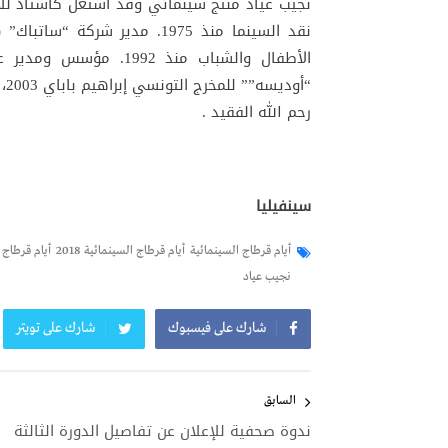
نجيب عياد منتج سينمائي وقد اشتغل كأستاذ لل
“أوديسه”” للمخرج التونسي إبراهيم باباي 2003، و”ملائكة الشيطان” للمخرج المغربي أحمد بولان 2007.
رحم الله الفقيد .
سينفيليا
أيام قرطاج السينمائية
أيام قرطاج السينمائية 2018
أيام قرطاج ال
نجيب عياد
شارك على فيسبوك
شارك على تويتر
تصفّح
المقالات
السابق
ندوة صحفية للإعلان عن تفاصيل الدورة الثالثة