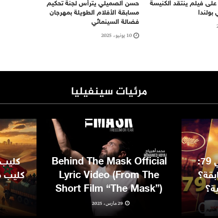
على فيلم ينتقد الكنيسة
حسن الصميلي يترأس لجنة تحكيم
 بولندا
مسابقة الأفلام الطويلة بمهرجان
فضالة السينمائي
10 يونيو، 2025
مرئيات سينفيليا
مهرجان كان السينمائي 79:
Behind The Mask Official
كليب 
بقة؟
Lyric Video (From The
كليب مغ
ية؟
Short Film “The Mask”)
29 مارس، 2025