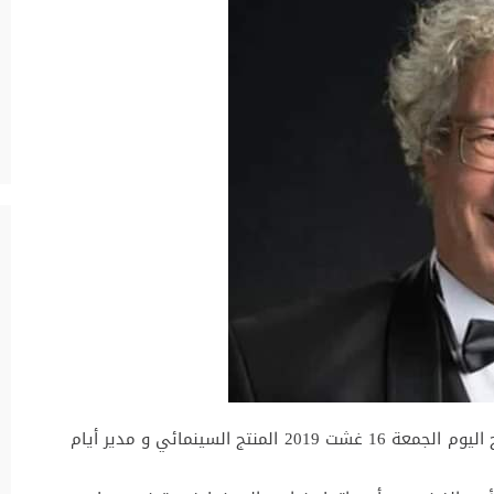
فقدت الساحة الفنية والسينمائية التونسية صباح اليوم الجمعة 16 غشت 2019 المنتج السينمائي و مدير أيام