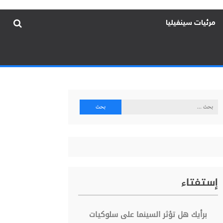
مرئيات سينفيليا
البحث
عن:
إستفتاء
برأيك هل تؤثر السينما على سلوكيات