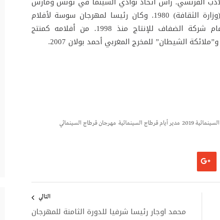
أدب الفرنسي. رأس اتحاد نوادي السينما في تونس ومارس
نقد السينما منذ 1975. مدير شركة “ساتباك” (وزارة الثقافة) 1980. وكان رئيسا لمهرجان سوسة لأفلام
الأطفال والشباب منذ 1992. مؤسس ومدير عام شركة الضفاف للإنتاج منذ 1998. من أفلامه كمنتج
سينمائية 2019
مدير أيام قرطاج السينمائية
مهرجان قرطاج السينمائي
التالي
محمد اوجار رئيسا شرفيا للدورة الثامنة للمهرجان