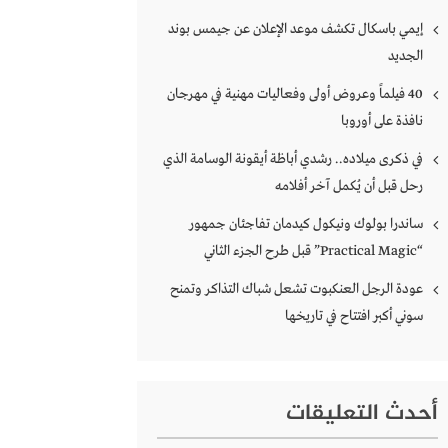
إيمي باسكال تكشف موعد الإعلان عن جيمس بوند
الجديد
40 فيلماً وعروض أولى وفعاليات مهنية في مهرجان
نافذة على أوروبا
في ذكرى ميلاده.. رشدي أباظة أيقونة الوسامة الذي
رحل قبل أن يُكمل آخر أفلامه
ساندرا بولوك ونيكول كيدمان تفاجئان جمهور
“Practical Magic” قبل طرح الجزء الثاني
عودة الرجل العنكبوت تشعل شباك التذاكر وتمنح
سوني أكبر افتتاح في تاريخها
أحدث التعليقات