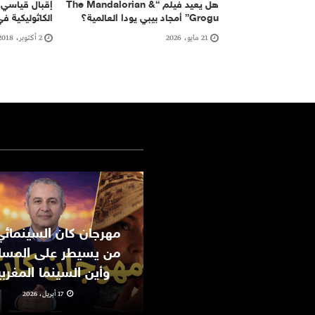
هل يعيد فيلم “The Mandalorian &
إقبال قياسي 
Grogu” أمجاد بيبي يودا العالمية؟
الكاثوليكية في
21 مايو، 2026
2 أكتوبر، 2018
من يسيطر على المسا
وأين السينما المغرب
17 أبريل، 2026