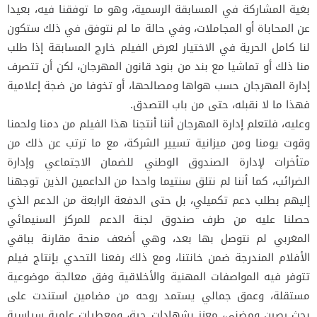
بغية المشاركة في المسابقة الرسمية، وهو ما توفقنا فيه، بعيدا
عن المحاباة أو المجاملات، وفي حالة ما لم نتوفق في ذلك ستكون
لنا كامل الحرية في الاختيار لعرض الفيلم خارج المسابقة إذا طلب
منا ذلك أو تماشيا مع بند من بنود قانون المهرجان، لكن أن تتصرف
إدارة المهرجان حسب هواها ومصالحها، أو تخوفا من ضجة إعلامية
فهذا ما لا نقبله، حتى من باب التصدق.
وعليه، فلتعلم إدارة المهرجان أننا أنتجنا هذا الفيلم من دمنا ولحمنا
وقوت يومنا ومن ميزانية تسيير الشركة، مع ما ترتب عن ذلك من
متأخرات لإدارة الصندوق الوطني للضمان الاجتماعي وإدارة
الضرائب، كما أننا لم نتلق سنتيما واحدا من الداعمين الذين توجهنا
إليهم بطلب دعم تكميلي، بل حتى الدفعة الرابعة من الدعم الذي
حصلنا عليه من طرف صندوق لجنة الدعم للمركز السنيمائي
المغربي لم نتوصل بها بعد، وهي أضعف منحة مقارنة بباقي
الأفلام المندرجة ضمن خانتنا، ومع ذلك رفعنا التحدي بإنتاج فيلم
تتوفر فيه المواصفات المهنية والأخلاقية وفق معالجة موضوعية
مستقلة، وعمق جمالي يستمد روحه من مضامين استندت على
بحث رصين ومضني، معزز بشهادات حية، ومعطيات علمية سياسية