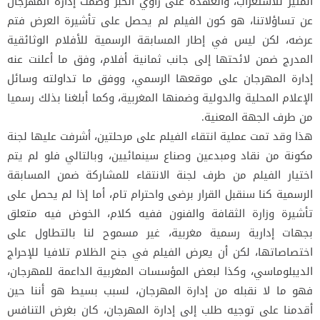
المثير للاستغراب، والعهدة على راوي الخبر وصمت إدارة المهرجان
عن تساؤلاتنا، هو كون الفيلم لم يحصل على تأشيرة العرض فتم
عرضه، لكن ليس في إطار المسابقة الرسمية للأفلام الوثائقية
المدرج ضمن لائحتها إلى جانب ثمانية أفلام، وفق ما أعلنت عنه
إدارة المهرجان على موقعها الرسمي، ووفق ما تداولته وسائل
الإعلام المحلية والدولية وضمنها المغربية، وكما أبلغنا بذلك رسميا
من طرف الجهة المعنية.
هذا وقد تمت عملية انتقاء الفيلم على مرحلتين، أشرفت عليها لجنة
مكونة من نقاد ومبدعين وصناع سينمائيين، وبالتالي فلو لم يتم
اختيار الفيلم من طرف لجنة الانتقاء للمشاركة ضمن المسابقة
الرسمية كنا سنقبل القرار برضى واحترام تام، أما إذا لم يحصل على
تأشيرة وزارة الثقافة والفنون ففيه كلام، الخوض فيه متعلق
بجهات إدارية رسمية مغربية، غير مسموح لنا بالتطاول على
اختصاصاتها، لكن أن يعرض الفيلم في جنح الظلام تلافيا للإحراج
الديبلوماسي، وكذا لبعض المؤسسات المغربية الداعمة للمهرجان،
فهو ما لا نقبله من إدارة المهرجان، لسبب بسيط هو أننا حين
أقدمنا على توجيه طلب إلى إدارة المهرجان، كان بغرض التنافس