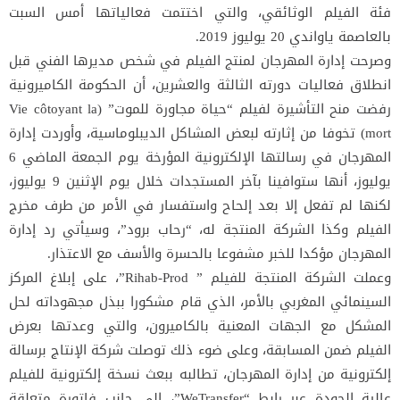
فئة الفيلم الوثائقي، والتي اختتمت فعالياتها أمس السبت
بالعاصمة ياواندي 20 يوليوز 2019.
وصرحت إدارة المهرجان لمنتج الفيلم في شخص مديرها الفني قبل
انطلاق فعاليات دورته الثالثة والعشرين، أن الحكومة الكاميرونية
رفضت منح التأشيرة لفيلم “حياة مجاورة للموت” (Vie côtoyant la
mort) تخوفا من إثارته لبعض المشاكل الديبلوماسية، وأوردت إدارة
المهرجان في رسالتها الإلكترونية المؤرخة يوم الجمعة الماضي 6
يوليوز، أنها ستوافينا بآخر المستجدات خلال يوم الإثنين 9 يوليوز،
لكنها لم تفعل إلا بعد إلحاح واستفسار في الأمر من طرف مخرج
الفيلم وكذا الشركة المنتجة له، “رحاب برود”، وسيأتي رد إدارة
المهرجان مؤكدا للخبر مشفوعا بالحسرة والأسف مع الاعتذار.
وعملت الشركة المنتجة للفيلم ” Rihab-Prod”، على إبلاغ المركز
السينمائي المغربي بالأمر، الذي قام مشكورا ببذل مجهوداته لحل
المشكل مع الجهات المعنية بالكاميرون، والتي وعدتها بعرض
الفيلم ضمن المسابقة، وعلى ضوء ذلك توصلت شركة الإنتاج برسالة
إلكترونية من إدارة المهرجان، تطالبه ببعث نسخة إلكترونية للفيلم
عالية الجودة عبر رابط “WeTransfer”، إلى جانب فاتورة متعلقة