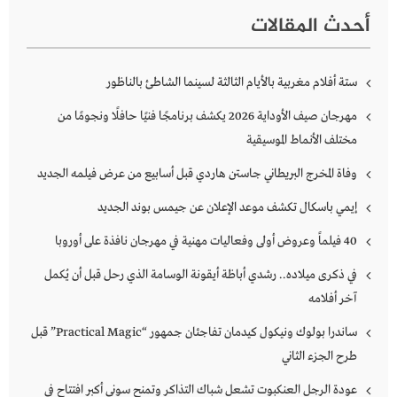
أحدث المقالات
ستة أفلام مغربية بالأيام الثالثة لسينما الشاطئ بالناظور
مهرجان صيف الأوداية 2026 يكشف برنامجًا فنيًا حافلًا ونجومًا من
مختلف الأنماط الموسيقية
وفاة المخرج البريطاني جاستن هاردي قبل أسابيع من عرض فيلمه الجديد
إيمي باسكال تكشف موعد الإعلان عن جيمس بوند الجديد
40 فيلماً وعروض أولى وفعاليات مهنية في مهرجان نافذة على أوروبا
في ذكرى ميلاده.. رشدي أباظة أيقونة الوسامة الذي رحل قبل أن يُكمل
آخر أفلامه
ساندرا بولوك ونيكول كيدمان تفاجئان جمهور “Practical Magic” قبل
طرح الجزء الثاني
عودة الرجل العنكبوت تشعل شباك التذاكر وتمنح سوني أكبر افتتاح في