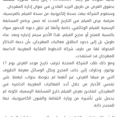
بحقوق العرض عن طريق البريد العادي في عنوان إدارة المهرجان.
وستقوم الشركة ببعث نسخة إلكترونية من نسخة الفيلم بالفرنسية،
مترقبة عرض الفيلم في التاريخ المحدد له ضمن برنامج المسابقة
الرسمية للفيلم الوثائقي، خاصة وأنها لم تتلق دعوة للحضور سواء
بالنسبة للمنتج أو مخرج الفيلم، هذا الأخير سيتم إخباره وبعد عناء
طويل، بل إلى حدود انطلاق فعاليات المهرجان، بأن حصة التذاكر
المخولة لها من طرف شركة الخطوط الملكية المغربية الداعمة
للمهرجان قد استنفذت.
ومع ذلك ظلت الشركة المنتجة تترقب تاريخ موعد العرض يوم 17
يوليوز، وحاولت إلى جانب المخرج وبكل الوسائل معرفة الظروف
التي مر فيها العرض، غير أنهما لم يتوصلا بجواب، ليعملا على
تقصي الأخبار من خلال أحد الفعاليات المغربية الحاضرة في
المهرجان، لنفاجئ بعرض الفيلم خارج المسابقة الرسمية، لكونه لم
يحصل على تأشيرة من وزارة الثقافة والفنون الكاميرونية، تبعا
للمصدر ذاته.