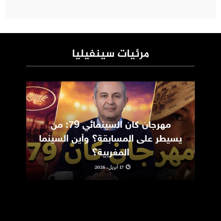
مرئيات سينفيليا
مهرجان كان السينمائي 79: من
ic
يسيطر على المسابقة؟ وأين السينما
m
المغربية؟
17 أبريل، 2026