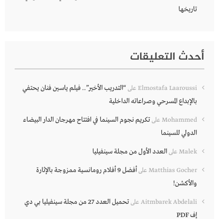
تاريخها
أحدث التعليقات
“التدريب الأخير”.. فيلم ياسين فنان يحتفي
Elmostafa Laaroussi
على
بالإبداع المسرحي وصراعاته الداخلية
تكريم نجوم السينما في افتتاح مهرجان الدار البيضاء
Mohammed
على
الدولي للسينما
العدد الأول من مجلة سينفيليا
Malek
على
أفضل 9 أفلام رومانسية ممزوجة بالإثارة
Matthias Gocher
على
والأكشن!
تحميل العدد 27 من مجلة سينفيليا بي دي
Aitmbarek Abdelali
على
إف PDF