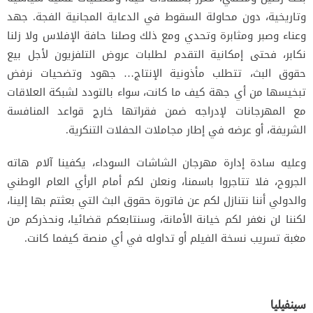
وتاريخية، دون محاولة السقوط في الدعاية المجانية الفجة. جهد
وعناء وصبر ومثابرة وتحدي ومع ذلك وصلنا حافة الإفلاس ولا زلنا
نكابر، فحتى إمكانية التقدم لطلبات عروض التلفزيون لأجل بيع
حقوق البث، تتطلب مأذونية الإنتاج… جهود وتضحيات نرفض
تبخيسها من أي جهة كيف ما كانت، سواء بالتودد لشبكة العلاقات
مع المهرجانات لإدراجه ضمن فقراتها خارج قواعد المنافسة
الشريفة، أو عرضه في إطار مجاملات الحفلات التنكرية.
وعليه سادة إدارة مهرجان الشاشات السوداء، يكفينا آلام هاته
الجروح، فلا تتاجروا باسمنا، ونعلن لكم أمام الرأي العام الوطني
والدولي أننا نتنازل لكم عن فاتورة حقوق البث التي بعثتم بها إلينا،
لكننا لن نغفر لكم خيانة الأمانة، وسنتابعكم قضائيا، ونحذركم من
مغبة تسريب نسخة الفيلم أو تداوله في أي منصة كيفما كانت.
سينفيليا