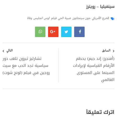
سينفيليا – رويترز
المخرج الأمريكي
جون سينجلتون
صبية الحي
فيلم
لوس انجليس
وفاة
تصفّح
المقالات
السابق
التالي
(أفنجرز: إند جيم) يحطم
تشارليز ثيرون تلعب دور
الأرقام القياسية لإيرادات
سياسية تجد الحب مع سيث
السينما على المستوى
روجين في فيلم (لونج شوت)
العالمي
اترك تعليقاً