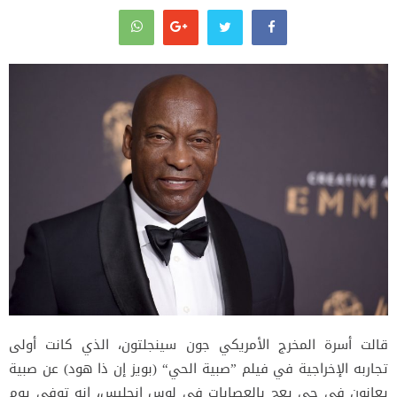
قالت أسرة المخرج الأمريكي جون سينجلتون، الذي كانت أولى
تجاربه الإخراجية في فيلم ”صبية الحي“ (بويز إن ذا هود) عن صبية
يعانون في حي يعج بالعصابات في لوس انجليس، إنه توفي يوم