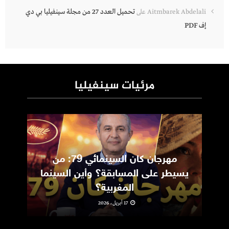
تحميل العدد 27 من مجلة سينفيليا بي دي
Aitmbarek Abdelali
على
إف PDF
مرئيات سينفيليا
مهرجان كان السينمائي 79: من
ic
يسيطر على المسابقة؟ وأين السينما
m
المغربية؟
17 أبريل، 2026