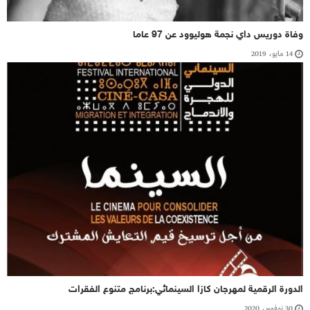
وفاة دوريس داي نجمة هوليوود عن 97 عاما
14 مايو، 2019
الدورة الرقمية لمهرجان كازا السينمائي:برنامج متنوع الفقرات
30 نوفمبر، 2020