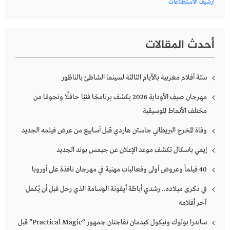
أرشيف الاستطلاعات
أحدث المقالات
ستة أفلام مغربية بالأيام الثالثة لسينما الشاطئ بالناظور
مهرجان صيف الأوداية 2026 يكشف برنامجًا فنيًا حافلًا ونجومًا من
مختلف الأنماط الموسيقية
وفاة المخرج البريطاني جاستن هاردي قبل أسابيع من عرض فيلمه الجديد
إيمي باسكال تكشف موعد الإعلان عن جيمس بوند الجديد
40 فيلماً وعروض أولى وفعاليات مهنية في مهرجان نافذة على أوروبا
في ذكرى ميلاده.. رشدي أباظة أيقونة الوسامة الذي رحل قبل أن يُكمل
آخر أفلامه
ساندرا بولوك ونيكول كيدمان تفاجئان جمهور “Practical Magic” قبل