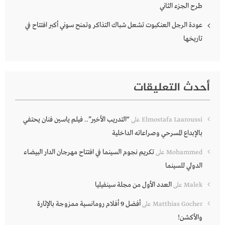
طرح الجزء الثاني
عودة الرجل العنكبوت تشعل شباك التذاكر وتمنح سوني أكبر افتتاح في
تاريخها
أحدث التعليقات
“التدريب الأخير”.. فيلم ياسين فنان يحتفي
Elmostafa Laaroussi
على
بالإبداع المسرحي وصراعاته الداخلية
تكريم نجوم السينما في افتتاح مهرجان الدار البيضاء
Mohammed
على
الدولي للسينما
العدد الأول من مجلة سينفيليا
Malek
على
أفضل 9 أفلام رومانسية ممزوجة بالإثارة
Matthias Gocher
على
والأكشن!