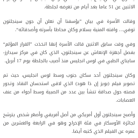
الاثنين عن 51 عاما بعد أيام من تعرضه لجلطة.
وقالت الأسرة في بيان ”يؤسفنا أن نعلن أن جون سينجلتون
توفي… وافته المنية بسلام وكان محاطا بأسرته وأصدقائه“.
وفي وقت سابق الاثنين قالت الأسرة إنها اتخذت ”القرار المؤلم“
بفصل أجهزة الإنعاش عن سينجلتون، الذي كان في مركز سيدارز-
سايناي الطبي في لوس انجليس منذ أصيب بالجلطة يوم 17 أبريل.
وكان سينجلتون أحد سكان جنوب وسط لوس انجليس، حيث تم
تصوير فيلم (بويز إن ذا هود) الذي لاقى استحسان النقاد وتدور
قصته حول صداقة تنشأ بين عدد من الصبية وسط أجواء من عنف
العصابات.
وأصبح سينجلتون أول أمريكي من أصل أفريقي وأصغر شخص يترشح
لجائزة الأوسكار في فئة الإخراج وهو في الرابعة والعشرين من
عمره عن الفيلم الذي كتبه أيضا.