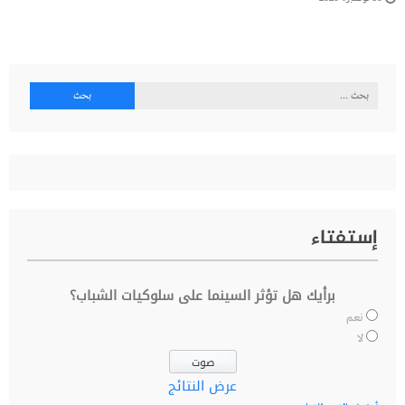
البحث
عن:
إستفتاء
برأيك هل تؤثر السينما على سلوكيات الشباب؟
نعم
لا
عرض النتائج