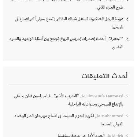
طرح الجزء الثاني
عودة الرجل العنكبوت تشعل شباك التذاكر وتمنح سوني أكبر افتتاح في
تاريخها
“الحفرة”.. أحدث إصدارات إدريس الروخ تجمع بين أسئلة الوجود والسرد
النفسي
أحدث التعليقات
“التدريب الأخير”.. فيلم ياسين فنان يحتفي
Elmostafa Laaroussi
على
بالإبداع المسرحي وصراعاته الداخلية
تكريم نجوم السينما في افتتاح مهرجان الدار البيضاء
Mohammed
على
الدولي للسينما
العدد الأول من مجلة سينفيليا
Malek
على