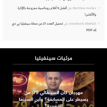
أفضل 9 أفلام رومانسية ممزوجة بالإثارة
Matthias Gocher
على
والأكشن!
تحميل العدد 27 من مجلة سينفيليا بي دي
Aitmbarek Abdelali
على
إف PDF
مرئيات سينفيليا
مهرجان كان السينمائي 79: من
ic
يسيطر على المسابقة؟ وأين السينما
m
المغربية؟