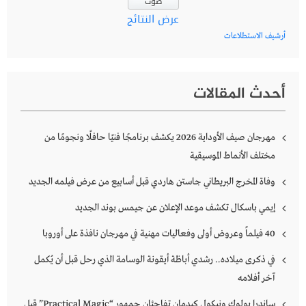
عرض النتائج
أرشيف الاستطلاعات
أحدث المقالات
مهرجان صيف الأوداية 2026 يكشف برنامجًا فنيًا حافلًا ونجومًا من
مختلف الأنماط الموسيقية
وفاة المخرج البريطاني جاستن هاردي قبل أسابيع من عرض فيلمه الجديد
إيمي باسكال تكشف موعد الإعلان عن جيمس بوند الجديد
40 فيلماً وعروض أولى وفعاليات مهنية في مهرجان نافذة على أوروبا
في ذكرى ميلاده.. رشدي أباظة أيقونة الوسامة الذي رحل قبل أن يُكمل
آخر أفلامه
ساندرا بولوك ونيكول كيدمان تفاجئان جمهور “Practical Magic” قبل