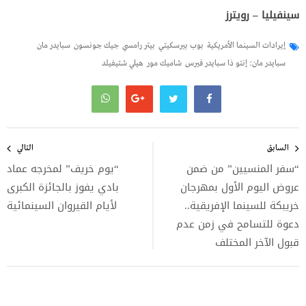
سينفيليا – رويترز
إيرادات السينما الأمريكية
بوب بيرسكيتي
بيتر رامسي
جيك جونسون
سبايدر مان
سبايدر مان: إنتو ذا سبايدر فيرس
شاميك مور
هيلي شتيفيلد
تصفّح
المقالات
السابق
التالي
“سفر المنسيين” من ضمن
“يوم خريف” لمخرجه عماد
عروض اليوم الأول بمهرجان
بادي يفوز بالجائزة الكبرى
خريبكة للسينما الإفريقية..
لأيام القيروان السينمائية
دعوة للتسامح في زمن عدم
قبول الآخر المختلف