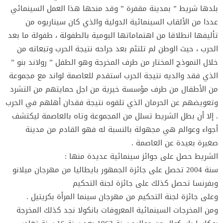
بلدها شريط ” بمدينة مقفرة ” وقد منحها هذا العمل السينمائي
عددا من الألقاب السينمائية الدولية والذي كان سيناريوه من
تأليفها انطلاقا من اهتماماتها اليومية بالطفولة ، طفولة ما بعد
الحرب ، حيث الوطن لم تلتئم بعد جراحه نتيجة الحرب وتبعاته من
خلال النموذج المختار من طرف المخرجة وهو الطفل ” رولاند بنو ”
الذي فقد والديه نتيجة الحرب استقدم للعاصمة لواند مع مجموعة
من الأطفال من طرف مؤسسة خيرية من اجل حمايتهم من التشرد
وتعويضهم عن الحرمان الذي تلقوه نتيجة فقدان أهلهم في الحرب
. إلا أن بطل الشريط تسلل من المجموعة وتاه بالعاصمة ليكتشف
أجواء وعوالم هي مجهولة بالنسبة له فهو القادم من مدينة
صغيرة بعيدة عن العاصمة .
الشريط حصل على جوائز سينمائية عديدة منها :
سنة 2004 تحصل على جائزة الجمهور بايطاليا من مهرجان ميلانو
وبفرنسا تحصل كذلك على جائزة لجنة التحكيم
وعلى جائزة لجنة التحكيم من مهرجان سينما المرأة بكريتيل .
ومن المخرجات السينمائية المعروفات بانكولا نجد كذلك المخرجة