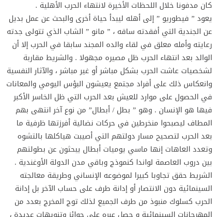
كان مدفونا خلال اللحظات الأخيرة لانتهاء الحرب الأهلية .
يعود ” فيطوريو ” إلى أهله ليبدأ حياة أخرى والبحث عن عمل بديل
عن الجندية التي أفقدته ساقه ، ” مانو ” الشاب الذي تتولى جدته
رعايته وأمله معلق في لقاء والده المجند سابقا في الحرب إلا أن
الوالد بعد انتهاء الحرب ظل مصيره مجهولا . والشريط مقاربة
لشخصيات عاشت الحرب بشكل مباشر أو غير مباشر ، والآثار النفسية
وانعكاس ذلك على أفراد مجتمع يعيشون البؤس اليومي والمعانات
في الحصول على موارد للعيش بعد الحرب التي ظل الخاسر الأكبر
فيها هو الإنسان . وهو ” بطل / أبطال” من نوع آخر انتهى بهم
المطاف ليصبحوا منخرطين في حركات نضالية أفرزتها ظرفية ما
بعد الحرب لتصحيح مسار دولتهم التي أصيبت هياكلها بالتشوه
وتعدد العاهات إنها ماسي يوميات أبطال يبحثون عن بطولتهم
بين دروب العاصمة لواندا كنموذج وباقي مدن الدولة الأوغندية .
الشريط حقق تجاوبا كبيرا لموضوعه الإنساني وطريقة معالجته
السينمائية دون الانتصار أو إدانة طرف على حساب الآخر بل إدانة
الحرب كسلوك منبوذ من طرف الجميع لذلك توج المخرج بعدد من
المهرجانات السينمائية و حصل عبره على جوائز وتنويهات عديدة ،