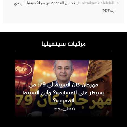
تحميل العدد 27 من مجلة سينفيليا بي دي
Aitmbarek Abdelali
على
إف PDF
مرئيات سينفيليا
مهرجان كان السينمائي 79: من
ic
يسيطر على المسابقة؟ وأين السينما
m
المغربية؟
17 أبريل، 2026