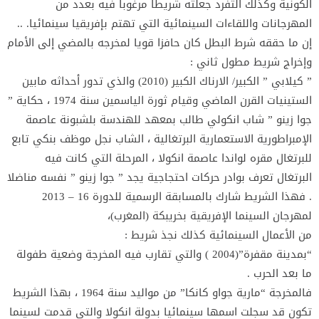
الكونية وكذلك التفرد جعلته شريطا مرغوبا فيه بعدد من
المهرجانات واللقاءات السينمائية التي تهتم بإفريقيا سينمائيا. ..
إن ما حققه شرط البطل كان حافزا قويا لمخرجه بالمضي إلى الأمام
وإخراج شريط مطول ثاني :
” كيلابي ” الكبير/ الارناك الكبير (2010) والذي تدور أحداثه مابين
الستينيات القرن الماضي وقيام ثورة الياسمين سنة 1974 ، حكاية ”
جوا زينو ” شاب انكولي طالب بمعهد للهندسة بلشبونة عاصمة
الإمبراطورية الاستعمارية البرتغالية ، الشاب نجل موظف بنكي تابع
للبرتغال مقره لواندا عاصمة انكولا ، المرحلة التي كانت فيه
البرتغال تعرف بوادر حركات احتجاجية يجد ” جوا زينو ” نفسه مناضلا
. فهذا الشريط شارك بالمسابقة الرسمية للدورة 16 – 2013
لمهرجان السينما الإفريقية بخريبكة (المغرب)،
من الأعمال السينمائية كذلك نجذ شريط :
“بمدينة مقفرة”(2004 ) والتي تقارب فيه المخرجة وضعية طفولة
ما بعد الحرب .
فالمخرجة “مارية جواو كانكا” من مواليد سنة 1964 ، بهذا الشريط
تكون قد سجلت اسمها سينمائيا بدولة انكولا والتي قدمت لسينما