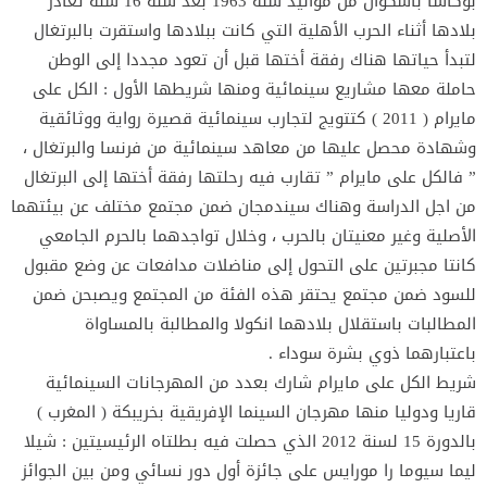
بوكاسا باسكوال من مواليد سنة 1963 بعد سنة 16 سنة تغادر
بلادها أثناء الحرب الأهلية التي كانت ببلادها واستقرت بالبرتغال
لتبدأ حياتها هناك رفقة أختها قبل أن تعود مجددا إلى الوطن
حاملة معها مشاريع سينمائية ومنها شريطها الأول : الكل على
مايرام ( 2011 ) كتتويج لتجارب سينمائية قصيرة رواية ووثائقية
وشهادة محصل عليها من معاهد سينمائية من فرنسا والبرتغال ،
” فالكل على مايرام ” تقارب فيه رحلتها رفقة أختها إلى البرتغال
من اجل الدراسة وهناك سيندمجان ضمن مجتمع مختلف عن بيئتهما
الأصلية وغير معنيتان بالحرب ، وخلال تواجدهما بالحرم الجامعي
كانتا مجبرتين على التحول إلى مناضلات مدافعات عن وضع مقبول
للسود ضمن مجتمع يحتقر هذه الفئة من المجتمع ويصبحن ضمن
المطالبات باستقلال بلادهما انكولا والمطالبة بالمساواة
باعتبارهما ذوي بشرة سوداء .
شريط الكل على مايرام شارك بعدد من المهرجانات السينمائية
قاريا ودوليا منها مهرجان السينما الإفريقية بخريبكة ( المغرب )
بالدورة 15 لسنة 2012 الذي حصلت فيه بطلتاه الرئيسيتين : شيلا
ليما سيوما را مورايس على جائزة أول دور نسائي ومن بين الجوائز