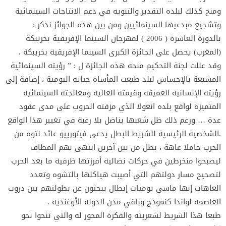
ومنح كذلك لبلده التقدير والتنويه في دعم الانتاجات السينمائية
وتشجيع مبدعيها السينمائيين ومن بين هذه الجوائز نذكر :
بالدورة العاشرة ( 2006 ) لمهرجان السينما الإفريقية بخريبكة
(المغرب) يحصل على الجائزة الكبرى السينما الإفريقية بخريبكة .
وقد عللت لجنة التحكيم منحه هذه الجائزة ل : ” رؤيته السينمائية
المشبعة بالإحساس لبلد طبعت المأساة حياته اليومية ، إضافة إلى
رؤيته الإنسانية العميقة وقيمته العالية ومعالجته السينمائية
المتميزة لواقع بلده انغولا الذي مزقته الحروب على مدى عقود
عدة … ورغم ذلك ظل شعبها يناضل بلا رغبة في تغيير هذا الواقع
.الشخصية الرئيسية للشريط البطل يدعى فيتورييو عائد لتوه من
الحرب حاملا عاهة ، بطل من بين آخرين انتهى بهم المطاف
ليصبحوا منخرطين في حركات نضالية أفرزتها ظرفية ما بعد الحرب
لتصحيح مسار دولتهم التي أصيبت هياكلها بالتشوه وتعدد
العاهات إنها ماسي يوميات إبطال يبحثون عن بطولتهم بين دروب
العاصمة لواندا كنموذج وباقي مدن الدولة الأوغندية .
طبعا هذا الشريط لشعريته والفكرة المحور له والتي تنحوا نحو