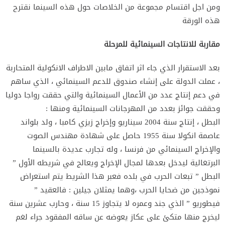
ومن اجل اقتسام مجموعة من الخلاصات حول هذه السينما نقترح
هذه الورقة
مقاربة للانتاجات السينمائية للمرحلة
بعد الاستقرار الذي جاء اثر اتفاق مابين الاطراف الانكولية المتحاربة
، عملت الدولة على إنشاء صندوق للدعم السينمائي ، الذي ساهم
في دعم إنتاج عدد من الأعمال السينمائية والتي حققت رواجا دوليا
وحققت جوائز بعدد من المهرجانات السينمائية ومنها :
البطل ، إنتاج سنة 2004 سيناريو وإخراج زيزي كامبا ، ولد بلواند
عاصمة انكولا سنة 1955 حاصل على شهادة مهندس الصوت
والإخراج السينمائي من فرنسا ، وله تجارب عديدة بالسينما
البرتغالية ليدخل بعدها لمجال الإخراج ويعالج في شريطه الأول ”
البطل ” تبعات الحرب في بلده فعبر هذا الشريط يتم استعراض
نموذجين من ضحايا الحرب ،وهما يمثلان جيلين : فالعقيد ”
فيطوريو ” الذي جند وعمره لا يتجاوز 15 سنة ، وحارب عشرين سنة
ليخرج منها متكئ على عكاز يعوضه عن ساقه المفقود جراء لغم