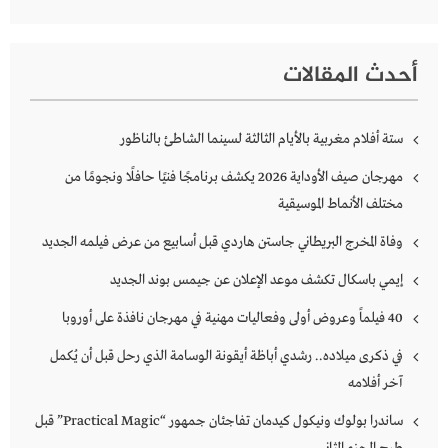
أحدث المقالات
ستة أفلام مغربية بالأيام الثالثة لسينما الشاطئ بالناظور
مهرجان صيف الأوداية 2026 يكشف برنامجًا فنيًا حافلًا ونجومًا من
مختلف الأنماط الموسيقية
وفاة المخرج البريطاني جاستن هاردي قبل أسابيع من عرض فيلمه الجديد
إيمي باسكال تكشف موعد الإعلان عن جيمس بوند الجديد
40 فيلماً وعروض أولى وفعاليات مهنية في مهرجان نافذة على أوروبا
في ذكرى ميلاده.. رشدي أباظة أيقونة الوسامة الذي رحل قبل أن يُكمل
آخر أفلامه
ساندرا بولوك ونيكول كيدمان تفاجئان جمهور “Practical Magic” قبل