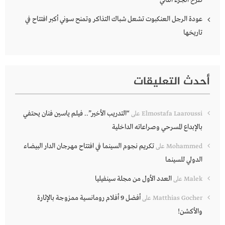
طرح الجزء الثاني
عودة الرجل العنكبوت تشعل شباك التذاكر وتمنح سوني أكبر افتتاح في
تاريخها
أحدث التعليقات
“التدريب الأخير”.. فيلم ياسين فنان يحتفي
Elmostafa Laaroussi
على
بالإبداع المسرحي وصراعاته الداخلية
تكريم نجوم السينما في افتتاح مهرجان الدار البيضاء
Mohammed
على
الدولي للسينما
العدد الأول من مجلة سينفيليا
Malek
على
أفضل 9 أفلام رومانسية ممزوجة بالإثارة
Matthias Gocher
على
والأكشن!