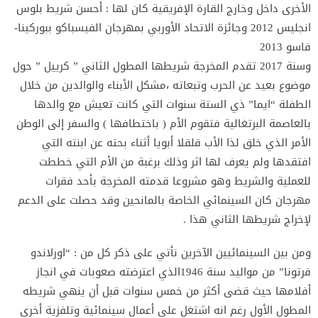
الأخرى داخل وخارج القارة الإفريقية كان لها : أحسن شريط بلوس
انجليس 2012 وجائزة الاتحاد الأوربي بمهرجان الفيسباكو ببوركينا-
فاسو 2013
وسنة 2017 تقدم المخرجة شريطها المطول الثاني ” كرييل ” حول
موضوع بعيد عن الحرب وتبعاته ،مشكل الأبناء والوالدين من خلال
الطفلة “ايما” ذي الستة سنوات التي كانت تعيش مع والدها
بالعاصمة البرتغالية فتقوم الأم ( باختطافها ) والسفر إلى الوطن
الأمر الذي خلق لذا الأب قلقلا أبويا أثناء بحته عن ابنته التي
افتقدها ولم يعرف لها اثر وذلك برغبة من الأم التي خططت
للعملية والشريط وهو مشروعا قدمته المخرجة بأحد فقرات
مهرجان كان السينمائي الخاصة بالمانحين وقد حصلت على الدعم
لإخراج شريطها الثاني هذا .
ومن بين السينمائيين الآخرين نأتي على ذكر كل من : “اورلاندو
فرتونا” من مواليد سنة 1946الذي اعترضته صعوبات في انجاز
أفلامها حيث قضى أكثر من خمس سنوات قبل أن ينهي شريطه
المطول الأول رغم انه اشتغل على أعمال سينمائية وتلفزية أخرى