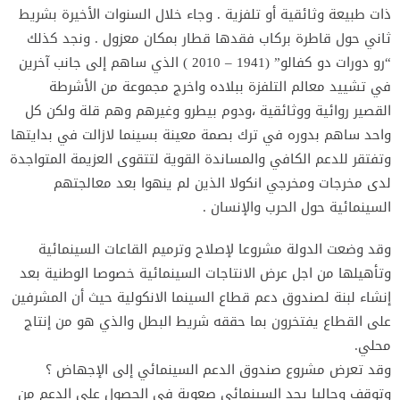
ذات طبيعة وثائقية أو تلفزية . وجاء خلال السنوات الأخيرة بشريط
ثاني حول قاطرة بركاب فقدها قطار بمكان معزول . ونجد كذلك
“رو دورات دو كفالو” (1941 – 2010 ) الذي ساهم إلى جانب آخرين
في تشييد معالم التلفزة ببلاده واخرج مجموعة من الأشرطة
القصير روائية ووثائقية ،ودوم بيطرو وغيرهم وهم قلة ولكن كل
واحد ساهم بدوره في ترك بصمة معينة بسينما لازالت في بدايتها
وتفتقر للدعم الكافي والمساندة القوية لتتقوى العزيمة المتواجدة
لدى مخرجات ومخرجي انكولا الذين لم ينهوا بعد معالجتهم
السينمائية حول الحرب والإنسان .
وقد وضعت الدولة مشروعا لإصلاح وترميم القاعات السينمائية
وتأهيلها من اجل عرض الانتاجات السينمائية خصوصا الوطنية بعد
إنشاء لبنة لصندوق دعم قطاع السينما الانكولية حيث أن المشرفين
على القطاع يفتخرون بما حققه شريط البطل والذي هو من إنتاج
محلي.
وقد تعرض مشروع صندوق الدعم السينمائي إلى الإجهاض ؟
وتوقف وحاليا يجد السينمائي صعوبة في الحصول على الدعم من