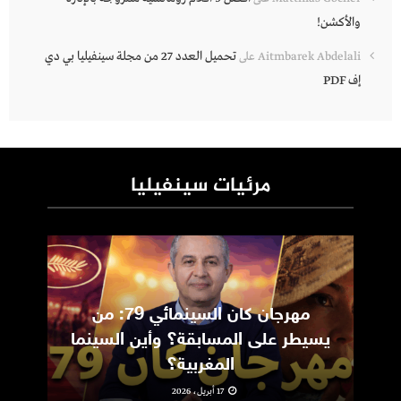
والأكشن!
تحميل العدد 27 من مجلة سينفيليا بي دي
Aitmbarek Abdelali
على
إف PDF
مرئيات سينفيليا
مهرجان كان السينمائي 79: من
ic
يسيطر على المسابقة؟ وأين السينما
m
المغربية؟
17 أبريل، 2026