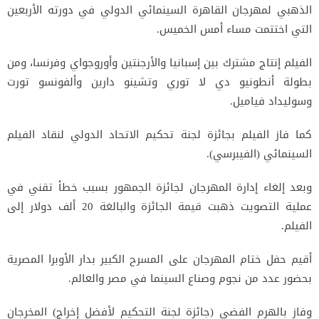
الذهبي لمهرجان القاهرة السينمائي الدولي في دورته الأربعين
التي اختتمت مساء أمس الخميس.
الفيلم إنتاج مشترك بين إسبانيا والأرجنتين وأوروجواي وفرنسا، ومن
بطولة أنطونيو دي لا توري وتشينو دارين وألفونسو تورت
وسوليداد فياميل.
كما فاز الفيلم بجائزة لجنة تحكيم الاتحاد الدولي لنقاد الفيلم
السينمائي (الفيبرسي).
وبعد إلغاء إدارة المهرجان لجائزة الجمهور بسبب خطأ تقني في
عملية التصويت ذهبت قيمة الجائزة والبالغة 20 ألف دولار إلى
الفيلم.
أقيم حفل ختام المهرجان على المسرح الكبير بدار الأوبرا المصرية
بحضور عدد من نجوم وصناع السينما في مصر والعالم.
وفاز بالهرم الفضي (جائزة لجنة التحكيم لأفضل إخراج) المخرجان