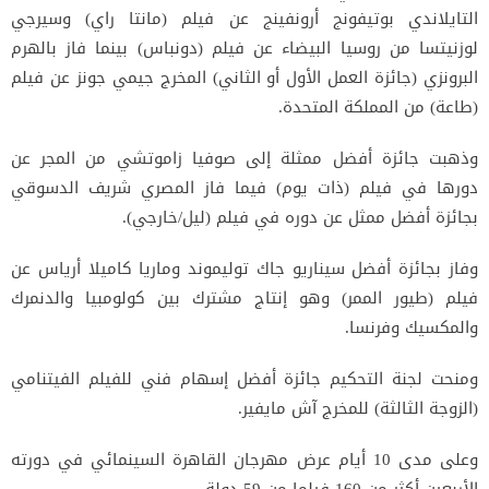
التايلاندي بوتيفونج أرونفينج عن فيلم (مانتا راي) وسيرجي
لوزنيتسا من روسيا البيضاء عن فيلم (دونباس) بينما فاز بالهرم
البرونزي (جائزة العمل الأول أو الثاني) المخرج جيمي جونز عن فيلم
(طاعة) من المملكة المتحدة.
وذهبت جائزة أفضل ممثلة إلى صوفيا زاموتشي من المجر عن
دورها في فيلم (ذات يوم) فيما فاز المصري شريف الدسوقي
بجائزة أفضل ممثل عن دوره في فيلم (ليل/خارجي).
وفاز بجائزة أفضل سيناريو جاك توليموند وماريا كاميلا أرياس عن
فيلم (طيور الممر) وهو إنتاج مشترك بين كولومبيا والدنمرك
والمكسيك وفرنسا.
ومنحت لجنة التحكيم جائزة أفضل إسهام فني للفيلم الفيتنامي
(الزوجة الثالثة) للمخرج آش مايفير.
وعلى مدى 10 أيام عرض مهرجان القاهرة السينمائي في دورته