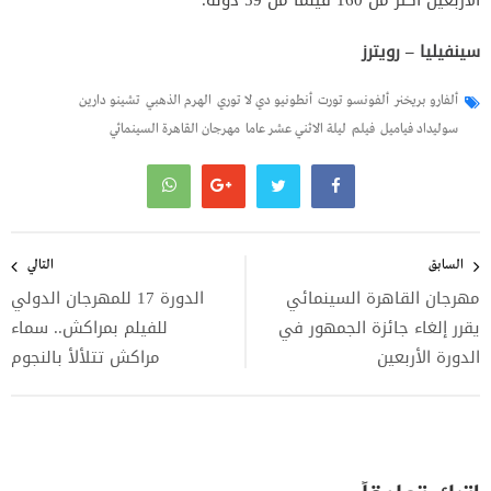
الأربعين أكثر من 160 فيلما من 59 دولة.
سينفيليا – رويترز
ألفارو بريخنر
ألفونسو تورت
أنطونيو دي لا توري
الهرم الذهبي
تشينو دارين
سوليداد فياميل
فيلم
ليلة الاثني عشر عاما
مهرجان القاهرة السينمائي
تصفّح
المقالات
السابق
التالي
مهرجان القاهرة السينمائي
الدورة 17 للمهرجان الدولي
يقرر إلغاء جائزة الجمهور في
للفيلم بمراكش.. ‫سماء
الدورة الأربعين
مراكش تتلألأ بالنجوم