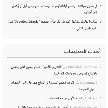
في ذكرى ميلاده.. رشدي أباظة أيقونة الوسامة الذي رحل قبل أن يُكمل
آخر أفلامه
ساندرا بولوك ونيكول كيدمان تفاجئان جمهور “Practical Magic” قبل
طرح الجزء الثاني
أحدث التعليقات
“التدريب الأخير”.. فيلم ياسين فنان يحتفي
Elmostafa Laaroussi
على
بالإبداع المسرحي وصراعاته الداخلية
تكريم نجوم السينما في افتتاح مهرجان الدار البيضاء
Mohammed
على
الدولي للسينما
العدد الأول من مجلة سينفيليا
Malek
على
أفضل 9 أفلام رومانسية ممزوجة بالإثارة
Matthias Gocher
على