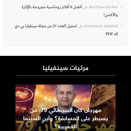
أفضل 9 أفلام رومانسية ممزوجة بالإثارة
Matthias Gocher
على
والأكشن!
تحميل العدد 27 من مجلة سينفيليا بي دي
Aitmbarek Abdelali
على
إف PDF
مرئيات سينفيليا
مهرجان كان السينمائي 79: من
ic
يسيطر على المسابقة؟ وأين السينما
m
المغربية؟