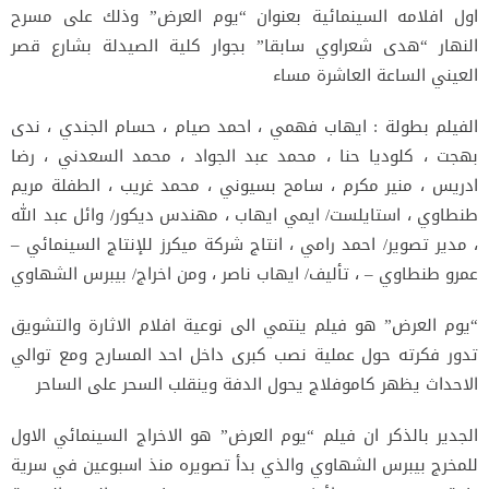
اول افلامه السينمائية بعنوان “يوم العرض” وذلك على مسرح
النهار “هدى شعراوي سابقا” بجوار كلية الصيدلة بشارع قصر
العيني الساعة العاشرة مساء
الفيلم بطولة : ايهاب فهمي ، احمد صيام ، حسام الجندي ، ندى
بهجت ، كلوديا حنا ، محمد عبد الجواد ، محمد السعدني ، رضا
ادريس ، منير مكرم ، سامح بسيوني ، محمد غريب ، الطفلة مريم
طنطاوي ، استايلست/ ايمي ايهاب ، مهندس ديكور/ وائل عبد الله
، مدير تصوير/ احمد رامي ، انتاج شركة ميكرز للإنتاج السينمائي –
عمرو طنطاوي – ، تأليف/ ايهاب ناصر ، ومن اخراج/ بيبرس الشهاوي
“يوم العرض” هو فيلم ينتمي الى نوعية افلام الاثارة والتشويق
تدور فكرته حول عملية نصب كبرى داخل احد المسارح ومع توالي
الاحداث يظهر كاموفلاج يحول الدفة وينقلب السحر على الساحر
الجدير بالذكر ان فيلم “يوم العرض” هو الاخراج السينمائي الاول
للمخرج بيبرس الشهاوي والذي بدأ تصويره منذ اسبوعين في سرية