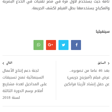
تامة حيث يستخدم لأول مرة في مصر تقنيات في الخدع البصرية
والمكياج يستخدمها بطل الفيلم لكشف الجريمة.
سينفيليا
تصفّح
المقالات
السابق
التالي
بعد 46 عاما من تصويره..
لجنة دعم إنتاج الأعمال
عرض فيلم (آميزينج جريس)
السينمائية تمنح تسبيقات
عن حفل إنشاد لأريثا فرانكين
على المداخيل لعدة مشاريع
أفلام برسم الدورة الثالثة
لسنة 2018‎