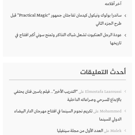
آخر أفلامه
ساندرا بولوك ونيكول كيدمان تفاجئان جمهور “Practical Magic” قبل
طرح الجزء الثاني
عودة الرجل العنكبوت تشعل شباك التذاكر وتمنح سوني أكبر افتتاح في
تاريخها
أحدث التعليقات
“التدريب الأخير”.. فيلم ياسين فنان يحتفي
Elmostafa Laaroussi
على
بالإبداع المسرحي وصراعاته الداخلية
تكريم نجوم السينما في افتتاح مهرجان الدار البيضاء
Mohammed
على
الدولي للسينما
العدد الأول من مجلة سينفيليا
Malek
على