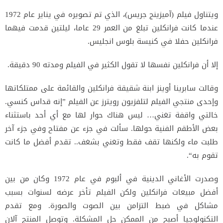
ويتناول فيلم (آميزينج جريس)، الذي تم تصويره في يناير عام 1972
عندما كانت فرانكلين تبلغ من العمر 29 عاما، ليلتين قدمت فيهما
فرانكلين حفلا في كنيسة بلوس انجليس.
إلا أن فرانكلين نفسها لا تقول الكثير في الفيلم ومدته 90 دقيقة.
وقالت سابرينا أوينز ابنة شقيقة فرانكلين والقائمة على ممتلكاتها
وإحدى منتجي الفيلم لتلفزيون رويترز عن الفيلم ”إنه قداس كنسي.
خالتي واقفة تغني… ليس هناك حوار لها مع أي أحد باستثناء
بعض الأطقم الفنية حولها. سألت في جزء عن مفتاح وفي جزء آخر
طلبت ماء ولكنها تقف فقط وتغني بشغف.. تقدم أفضل ما كانت
تقوم به“.
وصدرت الأغاني الدينية في ألبوم في عام 1972 وكان من بين
أفضل مبيعات فرانكلين ولكن الفيلم تأخر عرضه لسنوات بسبب
مشاكل في ضبط التزامن بين الصوت والصورة. ومع تقدم
التكنولوجيا أصبح من الممكن حل المشكلة. وتوصل المنتج آلان