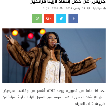
جريس) عن حفل إنشاد لأريثا فرانكين
سينفيليا
15 نوفمبر، 2018
2208
0
بعد 46 عاما من تصويره وبعد ثلاثة أشهر من وفاتها، سيعرض
حفل للإنشاد الديني لمغنية موسيقى السول الراحلة أريثا فرانكلين
على شاشات السينما.