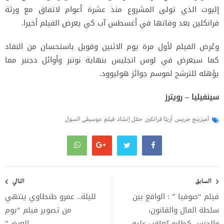
إليوت الذي تولى المشروع منذ عشرة أعوام لاتفاق مع ورثة
فرانكلين بعد وفاتها في أغسطس آب كي يعرض الفيلم أخيرا.
وعُرض الفيلم لأول مرة يوم الاثنين وقوبل باستحسان من النقاد
كما سيعرض في لوس انجليس بنهاية نونبر وأوائل دجنبر مما
يؤهله للترشح لموسم جوائز هوليوود.
سينفيليا – رويترز
آميزينج جريس
أريثا فرانكين
حفل إنشاد
فيلم
موسيقى السول
تصفّح
المقالات
السابق
التالي
فيلم “صوفيا ” : الواقع بين
لليلة.. عمرو طنطاوي ينتهي
سلطة المال والقانون،
من تصوير فيلم “يوم
والجنس كطابو يُعاقب عليه
العرض”