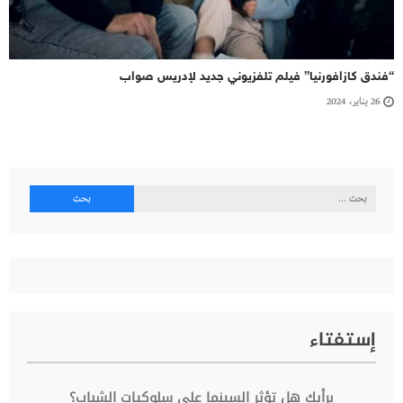
“فندق كازافورنيا” فيلم تلفزيوني جديد لإدريس صواب
26 يناير، 2024
البحث
عن:
إستفتاء
برأيك هل تؤثر السينما على سلوكيات الشباب؟