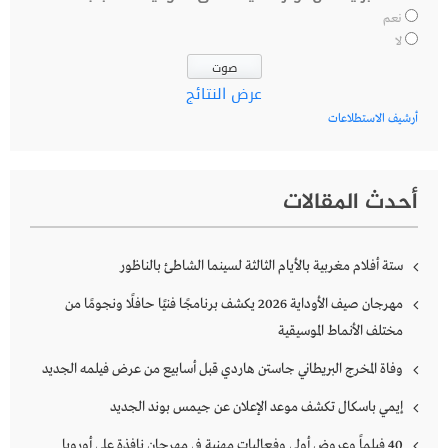
نعم
لا
عرض النتائج
أرشيف الاستطلاعات
أحدث المقالات
ستة أفلام مغربية بالأيام الثالثة لسينما الشاطئ بالناظور
مهرجان صيف الأوداية 2026 يكشف برنامجًا فنيًا حافلًا ونجومًا من
مختلف الأنماط الموسيقية
وفاة المخرج البريطاني جاستن هاردي قبل أسابيع من عرض فيلمه الجديد
إيمي باسكال تكشف موعد الإعلان عن جيمس بوند الجديد
40 فيلماً وعروض أولى وفعاليات مهنية في مهرجان نافذة على أوروبا