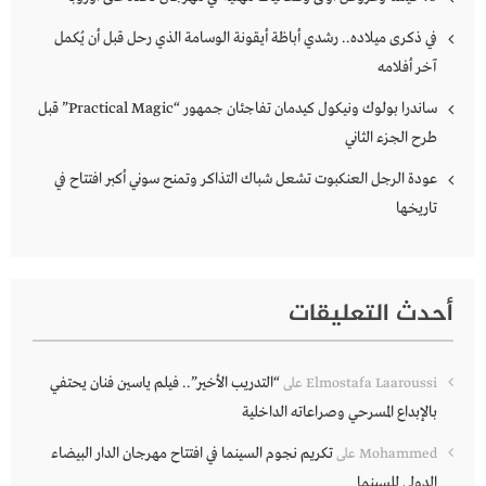
في ذكرى ميلاده.. رشدي أباظة أيقونة الوسامة الذي رحل قبل أن يُكمل
آخر أفلامه
ساندرا بولوك ونيكول كيدمان تفاجئان جمهور “Practical Magic” قبل
طرح الجزء الثاني
عودة الرجل العنكبوت تشعل شباك التذاكر وتمنح سوني أكبر افتتاح في
تاريخها
أحدث التعليقات
“التدريب الأخير”.. فيلم ياسين فنان يحتفي
Elmostafa Laaroussi
على
بالإبداع المسرحي وصراعاته الداخلية
تكريم نجوم السينما في افتتاح مهرجان الدار البيضاء
Mohammed
على
الدولي للسينما