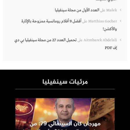
العدد الأول من مجلة سينفيليا
Malek
على
أفضل 9 أفلام رومانسية ممزوجة بالإثارة
Matthias Gocher
على
والأكشن!
تحميل العدد 27 من مجلة سينفيليا بي دي
Aitmbarek Abdelali
على
إف PDF
مرئيات سينفيليا
مهرجان كان السينمائي 79: من
ic