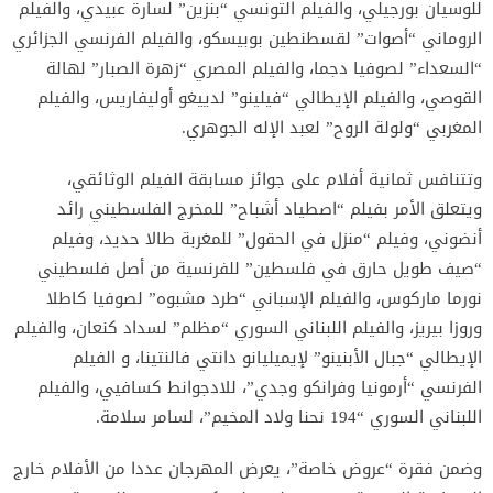
للوسيان بورجيلي، والفيلم التونسي “بنزين” لسارة عبيدي، والفيلم
الروماني “أصوات” لقسطنطين بوبيسكو، والفيلم الفرنسي الجزائري
“السعداء” لصوفيا دجما، والفيلم المصري “زهرة الصبار” لهالة
القوصي، والفيلم الإيطالي “فيلينو” لدييغو أوليفاريس، والفيلم
المغربي “ولولة الروح” لعبد الإله الجوهري.
وتتنافس ثمانية أفلام على جوائز مسابقة الفيلم الوثائقي،
ويتعلق الأمر بفيلم “اصطياد أشباح” للمخرج الفلسطيني رائد
أنضوني، وفيلم “منزل في الحقول” للمغربة طالا حديد، وفيلم
“صيف طويل حارق في فلسطين” للفرنسية من أصل فلسطيني
نورما ماركوس، والفيلم الإسباني “طرد مشبوه” لصوفيا كاطلا
وروزا بيريز، والفيلم اللبناني السوري “مظلم” لسداد كنعان، والفيلم
الإيطالي “جبال الأبنينو” لإيميليانو دانتي فالنتينا، و الفيلم
الفرنسي “أرمونيا وفرانكو وجدي”، للادجوانط كسافيي، والفيلم
اللبناني السوري “194 نحنا ولاد المخيم”، لسامر سلامة.
وضمن فقرة “عروض خاصة”، يعرض المهرجان عددا من الأفلام خارج