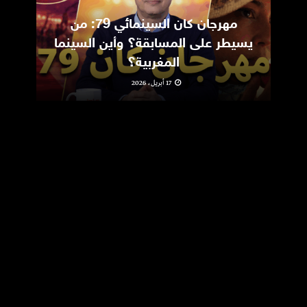
مهرجان كان السينمائي 79: من
ic
يسيطر على المسابقة؟ وأين السينما
m
المغربية؟
17 أبريل، 2026