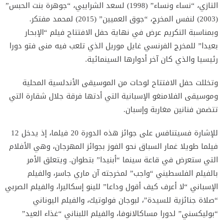
التازي، “نساء ونساء” (1998) لسعد الشرايبي، “جوهرة بنت الحبس”
(2003) لنفس المخرج، “جوق العميين” (2015) لمحمد مفتكر.
وبمناسبة التكريم عرض في نهاية حفل الافتتاح فيلم “الإبحار
بعيدا” للمخرج الفرنسي غايل موريل الذي تلعب فيه منى فتو دورا
رئيسيا والذي كان آخر أدوارها السينمائية.
وتخللت حفل الافتتاح لوحات من الموسيقى الأندلسية المحلية
وموسيقى الفلامنغو الإسبانية التي أدتها فرقة جلال شقارة التي
تتضمن فنانين مغاربة وإسبان.
للإشارة فسيتنافس على جوائز هذه الدورة 20 فيلما، إذ يدخل 12
فيلما طويلا غمار السباق نحو الفوز بجوائز المهرجان، وهي الأفلام
التي ستعرض في قاعة سينما “أبنيدا” بتطوان. ويتعلق الأمر
بالفيلم الفلسطيني “واجب” لمخرجته آن ماري جاسر، والفيلم
الإسباني “لا أعرف كيف أقول وداعا” للينو إسكاليرا، والفيلم الصربي
“صلاة جنائزية للسيدة”، لبوجان فولوتيك، والفيلم اليوناني
“بوليكسني” لدورا مساكالانوفا، والفيلم اللبناني “غذاء العيد”