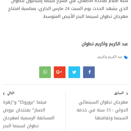
ستة أفلام لفائدة الأطفال، في مسرح سينما إسبانيول بتطوان
الذي يشهد الحدث يوم السبت 24 مارس الجاري، بمناسبة افتتاح
مهرجان تطوان لسينما البحر الأبيض المتوسط.
عبد الكريم واكريم-تطوان
عبد الكريم واكريم
تصفّح
المقالات
السابق
التالي
مهرجان تطوان السينمائي
فيلما “بروروكا” و”زهرة
الدولي : 33 سنة في خدمة
الصبار” يفتتحان عروض
السينما وثقافتها
المسابقة الرسمية لمهرجان
تطوان لسينما البحر