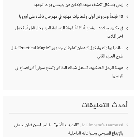
إيمي باسكال تكشف موعد الإعلان عن جيمس بوند الجديد
40 فيلماً وعروض أولى وفعاليات مهنية في مهرجان نافذة على أوروبا
في ذكرى ميلاده.. رشدي أباظة أيقونة الوسامة الذي رحل قبل أن يُكمل
آخر أفلامه
ساندرا بولوك ونيكول كيدمان تفاجئان جمهور “Practical Magic” قبل
طرح الجزء الثاني
عودة الرجل العنكبوت تشعل شباك التذاكر وتمنح سوني أكبر افتتاح في
تاريخها
أحدث التعليقات
“التدريب الأخير”.. فيلم ياسين فنان يحتفي
Elmostafa Laaroussi
على
بالإبداع المسرحي وصراعاته الداخلية