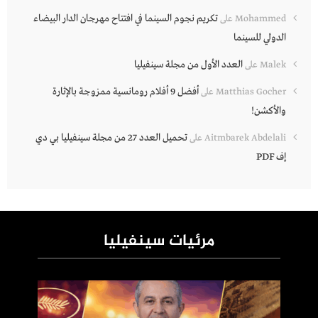
تكريم نجوم السينما في افتتاح مهرجان الدار البيضاء
Mohammed
على
الدولي للسينما
العدد الأول من مجلة سينفيليا
Malek
على
أفضل 9 أفلام رومانسية ممزوجة بالإثارة
Matthias Gocher
على
والأكشن!
تحميل العدد 27 من مجلة سينفيليا بي دي
Aitmbarek Abdelali
على
إف PDF
مرئيات سينفيليا