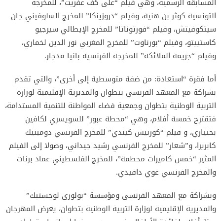
المسابقة الرسمية، وهي فيلم “على كف عفريت”، للمخرجة
التونسية كوثر بن هنية، وفيلم “دروزينكا” للمخرج السلوفيني جان
سيتكوفيتش، وفيلم “فورتوناتا” للمخرج الإيطالي سيرجيو
كاستييتو، وفيلم “بورناوت” للمخرج المغربي نور الدين لخماري،
وفيلم “جريمة الملائكة” للمخرجة الفرنسية بانيا مدجار.
أما فقرة “استعادة: من ضفة متوسطية إلى أخرى”، والتي تقدم
بشراكة مع المعهد الفرنسي بتطوان والمديرية الإقليمية لوزارة
التربية الوطنية بتطوان وجمعية فضاء المواطنة للتنمية المستدامة،
فتقترح خمسة أفلام، وهي “محطة عبور” للسويسري لكافين
بختياري، و فيلم “كورنيش كيندي” للمخرج الفرنسي دومينيك
كابريرا، و”شعار” للمخرج الفرنسي رشيد جيداني، وصولا إلى الفيلم
المثير “خمس كاميرات محطمة”، للمخرج الفلسطيني عماد برنات
والمخرج الفرنسي غوي دافيدي.
وبشراكة مع المعهد الفرنسي ومؤسسة “بولوري لوجستيك”
والمديرية الإقليمية لوزارة التربية الوطنية بتطوان، يعرض المهرجان