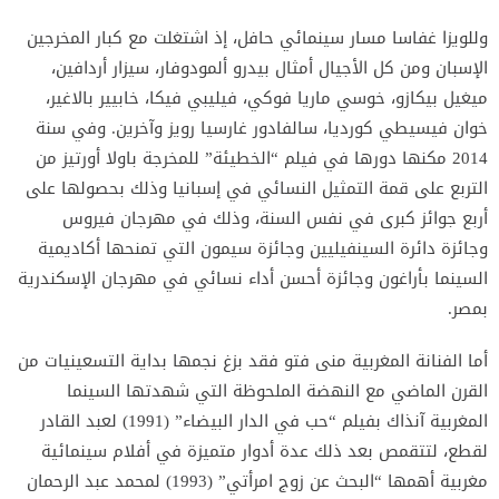
وللويزا غفاسا مسار سينمائي حافل، إذ اشتغلت مع كبار المخرجين
الإسبان ومن كل الأجيال أمثال بيدرو ألمودوفار، سيزار أردافين،
ميغيل بيكازو، خوسي ماريا فوكي، فيليبي فيكا، خابيير بالاغير،
خوان فيسيطي كورديا، سالفادور غارسيا رويز وآخرين. وفي سنة
2014 مكنها دورها في فيلم “الخطيئة” للمخرجة باولا أورتيز من
التربع على قمة التمثيل النسائي في إسبانيا وذلك بحصولها على
أربع جوائز كبرى في نفس السنة، وذلك في مهرجان فيروس
وجائزة دائرة السينفيليين وجائزة سيمون التي تمنحها أكاديمية
السينما بأراغون وجائزة أحسن أداء نسائي في مهرجان الإسكندرية
بمصر.
أما الفنانة المغربية منى فتو فقد بزغ نجمها بداية التسعينيات من
القرن الماضي مع النهضة الملحوظة التي شهدتها السينما
المغربية آنذاك بفيلم “حب في الدار البيضاء” (1991) لعبد القادر
لقطع، لتتقمص بعد ذلك عدة أدوار متميزة في أفلام سينمائية
مغربية أهمها “البحث عن زوج امرأتي” (1993) لمحمد عبد الرحمان