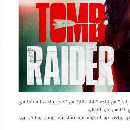
ايدر” من إزاحة “بلاك بانثر” من تصدر إيرادات السينما في
ع الخامس على التوالي.
” هذا الأسبوع 27 مليون دولار، ويلعب دور البطولة فيه تشادويك بوزمان ومايكل بي.