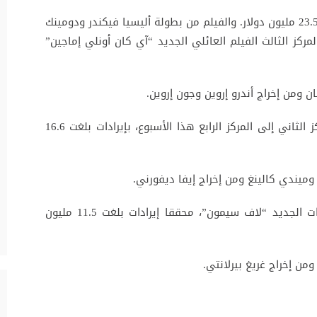
وحل فيلم “توم رايدر” في المركز الثاني، محققا 23.5 مليون دولار. والفيلم من بطولة أليسيا فيكندر ودومينك
مركز الثالث الفيلم العائلي الجديد “آي كان أونلي إماجين”
ومن إخراج أندرو إروين وجون إروين.
وتراجع الفيلم الخيالي “رينكل إن تايم” من المركز الثاني إلى المركز الرابع هذا الأسبوع، بإيرادات بلغت 16.6
ميندي كالينغ ومن إخراج إيفا ديفورني.
وجاء في المركز الخامس فيلم الحركة والمغامرات الجديد “لاف سيمون”، محققا إيرادات بلغت 11.5 مليون
ن إخراج غريغ بيرلانتي.