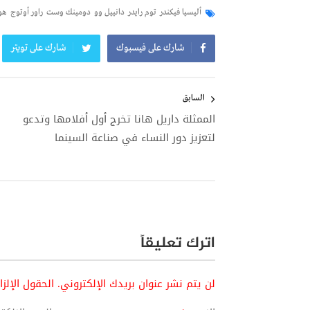
أليسيا فيكندر
توم رايدر
دانييل وو
دومينك وست
راور أوتوج
هو
شارك على فيسبوك
شارك على تويتر
تصفّح
المقالات
السابق
الممثلة داريل هانا تخرج أول أفلامها وتدعو
لتعزيز دور النساء في صناعة السينما
اترك تعليقاً
لن يتم نشر عنوان بريدك الإلكتروني.
الحقول الإلز