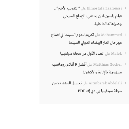
“التدريب الأخير”..
Elmostafa Laaroussi
على
فيلم ياسين فنان يحتفي بالإبداع المسرحي
وصراعاته الداخلية
تكريم نجوم السينما في افتتاح
Mohammed
على
مهرجان الدار البيضاء الدولي للسينما
العدد الأول من مجلة سينفيليا
Malek
على
أفضل 9 أفلام رومانسية
Matthias Gocher
على
ممزوجة بالإثارة والأكشن!
تحميل العدد 27 من
Aitmbarek Abdelali
على
مجلة سينفيليا بي دي إف PDF