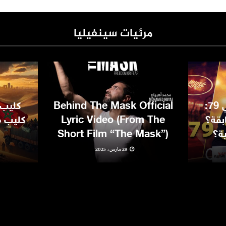
مرئيات سينفيليا
مهرجان كان السينمائي 79:
Behind The Mask Official
كليب 
بقة؟
Lyric Video (From The
كليب مغ
ية؟
Short Film “The Mask”)
29 مارس، 2025