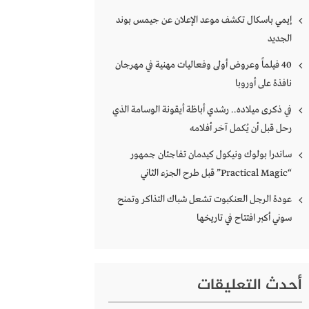
إيمي باسكال تكشف موعد الإعلان عن جيمس بوند
الجديد
40 فيلماً وعروض أولى وفعاليات مهنية في مهرجان
نافذة على أوروبا
في ذكرى ميلاده.. رشدي أباظة أيقونة الوسامة الذي
رحل قبل أن يُكمل آخر أفلامه
ساندرا بولوك ونيكول كيدمان تفاجئان جمهور
“Practical Magic” قبل طرح الجزء الثاني
عودة الرجل العنكبوت تشعل شباك التذاكر وتمنح
سوني أكبر افتتاح في تاريخها
أحدث التعليقات