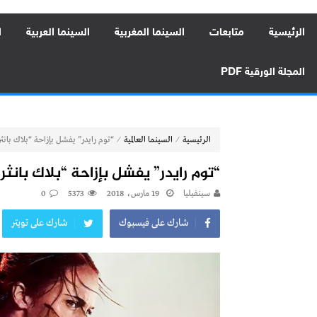
الرئيسية
متابعات
السينما المغربية
السينما العربية
ا
المجلة الورقية PDF
⁄
⁄
الرئيسية
السينما العالمية
“توم رايدر” يفشل بإزاحة “بلاك بانث
“توم رايدر” يفشل بإزاحة “بلاك بانثر
سينفيليا
19 مارس، 2018
5373
0
شارك على فيسبوك
شارك على تويتر