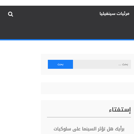
مرئيات سينفيليا
البحث
عن:
إستفتاء
برأيك هل تؤثر السينما على سلوكيات