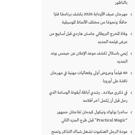
بالناظور
مهرجان صيف الأوداية 2026 يكشف برنامجًا فنيًا
حافلًا ونجومًا من مختلف الأنماط الموسيقية
وفاة المخرج البريطاني جاستن هاردي قبل أسابيع من
عرض فيلمه الجديد
إيمي باسكال تكشف موعد الإعلان عن جيمس بوند
الجديد
40 فيلماً وعروض أولى وفعاليات مهنية في مهرجان
نافذة على أوروبا
في ذكرى ميلاده.. رشدي أباظة أيقونة الوسامة الذي
رحل قبل أن يُكمل آخر أفلامه
ساندرا بولوك ونيكول كيدمان تفاجئان جمهور
“Practical Magic” قبل طرح الجزء الثاني
عودة الرجل العنكبوت تشعل شباك التذاكر وتمنح