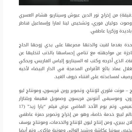
يوم الاثنين الماضي عرض فيلم “يطو” (25 دقيقة) من إخراج نور الدين عيوش وسيناريو هشام العسري
صوت جوليان فوري، وتشخيص لينا لمارا وإسماعيل قناطر
اديدة وزكريا عاطفي.
حدة بعدما لقيت والدتها مصرعها على يدي زوجها الحاج
جزة عن مواجهته مع تنامي إحساسها بالذنب لتخليها عن
 وتم كذلك عرض فيلم “رجولة” (22 دقيقة)، الذي أخرجه وكتب له السيناريو إلياس الفاريس، ويحكي
لال عماد بائع الأقراص المدمجة في الدار البيضاء لأخيه
صيف لمساعدته على اقتناء خروف العيد.
ج – مونت فلوري للإنتاج، وتصوير روبن فريسون، ومونتاج ليو
زون، وموسيقى أنتونين فريسون وصمويل فهيمة وبلتازار
ناتوريل، وتشخيص عماد فيجاج وعبد الرحيم التميمي. وتم يوم الأحد الماضي عرض فيلم “يارا زيد” (17
لم لبيع خدمة خاصة، وهو من إخراج وتصوير حمزة عاطفي
ان بييري، ومن إنتاج ليون للإنتاج والخدمات، ومونتاج يوسف
ص سونيا عكاشة ورشيد الوالي ومونية ماكري. وتم أيضا