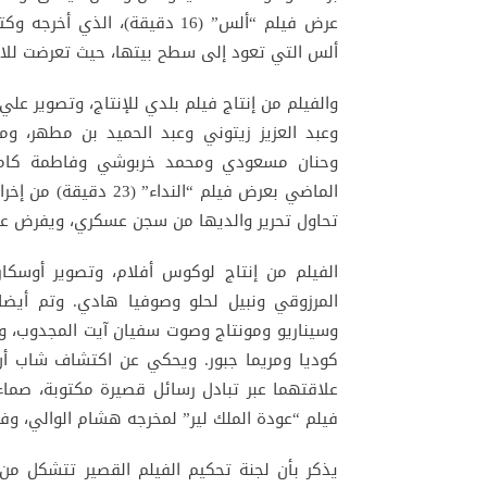
عرض فيلم “ألس” (16 دقيقة)، ال
ألس التي تعود إلى سطح بيتها، حيث تعرضت للا
والفيلم من إنتاج فيلم بلدي للإنتاج، وتصوير عل
وعبد العزيز زيتوني وعبد الحميد بن مطهر، و
وحنان مسعودي ومحمد خربوشي وفاطمة كامون
الماضي بعرض فيلم “الند
تحاول تحرير والديها من سجن عسكري، ويفرض عليه
الفيلم من إنتاج لوكوس أفلام، وتصوير أوسكا
المرزوقي ونبيل لحلو وصوفيا هادي. وتم أيضا
وسيناريو ومونتاج وصوت سفيان آيت المجدوب، وإ
كوديا ومريما جبور. ويحكي عن اكتشاف شاب أن
علاقتهما عبر تبادل رسائل قصيرة مكتوبة، صماء
فيلم “عودة الملك لير” لمخرجه هشام الوالي، وفي
يذكر بأن لجنة تحكيم الفيلم القصير تتشكل من 