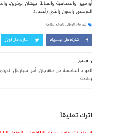
أورميير، والصحافية والفنانة جيهان بوكرين، وا
الفرنسي رايمون زانكي (أعضاء).
المهرجان الوطني للفيلم بطنجة
شارك على فيسبوك
شارك على تويتر
تصفّح
المقالات
السابق
الدورة الخامسة من مهرجان رأس سبارطل الدولي
بطنجة
اترك تعليقاً