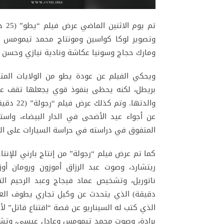
تم 
وتصوير لوكا كواسين ومونتاج محمد تيمومس و
ومارك حجاج وسونيا عكاشة ونادية نيازي وحسن ب
ويحكي الفيلم عن عودة يطو من الولايات المت
بريطل، لكنه يحظى بنفوذ قوي يجعلها تقف عا
والدتها.
عن أجواء عيد الأضحى في الدار البيضاء، واستغ
المتفوق في دراسته في حراسة السيارات على الر
كما تم عرض فيلم “رجولة” من إنتاج بارني للإنتا
ريتشارد، وصوت عبد الرزاق أموزون ورومان أو
دقيقة) الذي يتحدث عن وكيل تجاري يطوف العا
الذي كتب له السيناريو عن قصة “اقتناع قاتل” لأل
برادة، وصوت محمد تيمومس وعادل عيسى، وتشخي