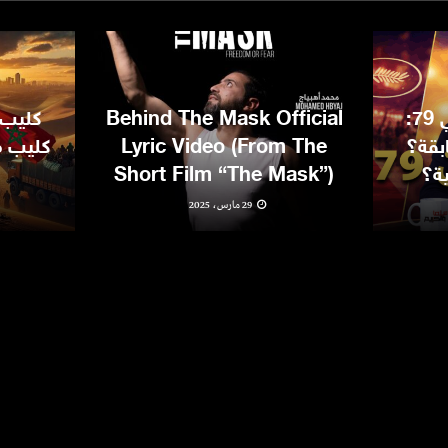
مهرجان كان السينمائي 79:
Behind The Mask Official
كليب 
بقة؟
Lyric Video (From The
كليب مغ
ية؟
Short Film “The Mask”)
29 مارس، 2025