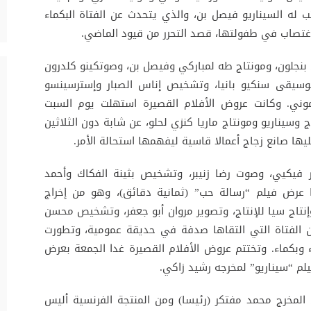
ذي أخرجه وكتب له السيناريو فيصل بن، والذي يتحدث عن الفتاة البكماء
غتصاب في طفولتها، قصد التحرر من قيود الماضي.
ي بنجلون، ومونتاج طه لمباركي وفيصل بن، وصوتكينو كلدرون
موسيقى سنكيو بانيا، وتشخيص إناس الصبار وإسترسينسو
ي. وكانت عروض الأفلام القصيرة استهلت يوم السبت
اء” (23 دقيقة) من إخراج وسيناريو ومونتاج ماريا كنزي لحلو، عن شابة دون الثلاثين
ا صانع زجاج أعمالا قاسية ليفهمها استحالة الأمر.
ر فيكيي، وصوت رضا زنيبر، وتشخيص بثينة الفكاك وأحمد
 عرض فيلم “رسالة حب” (ثمانية دقائق)، وهو من إخراج
نتاج سيا للإنتاج، وتصوير مروان أبو جعفر، وتشخيص محسن
 الفتاة التي التقاها صدفة في حديقة عمومية، وتطورت
 وبكماء. وتختتم عروض الأفلام القصيرة غدا الجمعة بعرض
لم “سيناريو” لمخرجه رشيد زاكي.
المخرج محمد مفتكر (رئيسا) ومن المنتجة الفرنسية أليس