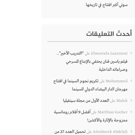
سوني أكبر افتتاح في تاريخها
أحدث التعليقات
“التدريب الأخير”..
Elmostafa Laaroussi
على
فيلم ياسين فنان يحتفي بالإبداع المسرحي
وصراعاته الداخلية
تكريم نجوم السينما في افتتاح
Mohammed
على
مهرجان الدار البيضاء الدولي للسينما
العدد الأول من مجلة سينفيليا
Malek
على
أفضل 9 أفلام رومانسية
Matthias Gocher
على
ممزوجة بالإثارة والأكشن!
تحميل العدد 27 من
Aitmbarek Abdelali
على