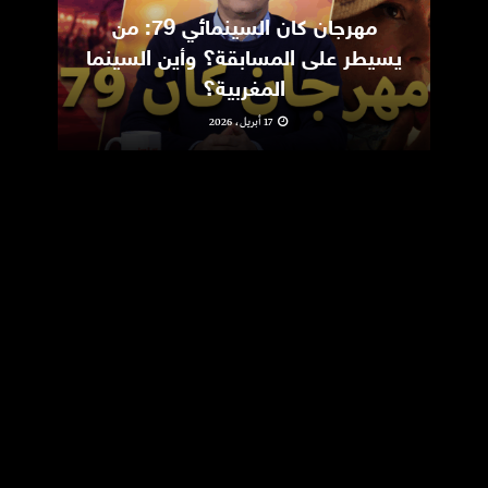
مهرجان كان السينمائي 79: من
ic
يسيطر على المسابقة؟ وأين السينما
m
المغربية؟
17 أبريل، 2026