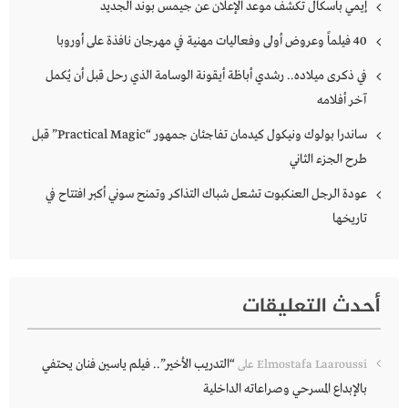
إيمي باسكال تكشف موعد الإعلان عن جيمس بوند الجديد
40 فيلماً وعروض أولى وفعاليات مهنية في مهرجان نافذة على أوروبا
في ذكرى ميلاده.. رشدي أباظة أيقونة الوسامة الذي رحل قبل أن يُكمل
آخر أفلامه
ساندرا بولوك ونيكول كيدمان تفاجئان جمهور “Practical Magic” قبل
طرح الجزء الثاني
عودة الرجل العنكبوت تشعل شباك التذاكر وتمنح سوني أكبر افتتاح في
تاريخها
أحدث التعليقات
“التدريب الأخير”.. فيلم ياسين فنان يحتفي
Elmostafa Laaroussi
على
بالإبداع المسرحي وصراعاته الداخلية