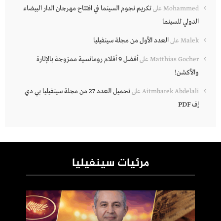
تكريم نجوم السينما في افتتاح مهرجان الدار البيضاء
Mohammed
على
الدولي للسينما
العدد الأول من مجلة سينفيليا
Malek
على
أفضل 9 أفلام رومانسية ممزوجة بالإثارة
Matthias Gocher
على
والأكشن!
تحميل العدد 27 من مجلة سينفيليا بي دي
Aitmbarek Abdelali
على
إف PDF
مرئيات سينفيليا