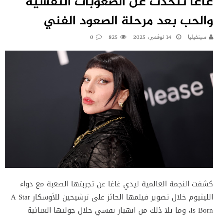
غاغا تتحدث عن الصعوبات النفسية
والحب بعد مرحلة الصعود الفني
سينفيليا
14 نوفمبر، 2025
825
0
كشفت النجمة العالمية ليدي غاغا عن تجربتها الصعبة مع دواء
الليثيوم خلال تصوير فيلمها الحائز على ترشيحين للأوسكار A Star
Is Born، وما تلا ذلك من انهيار نفسي خلال جولتها الغنائية