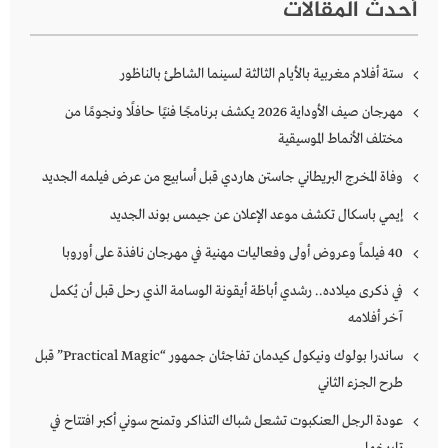
أحدث المقالات
ستة أفلام مغربية بالأيام الثالثة لسينما الشاطئ بالناظور
مهرجان صيف الأوداية 2026 يكشف برنامجًا فنيًا حافلًا ونجومًا من
مختلف الأنماط الموسيقية
وفاة المخرج البريطاني جاستن هاردي قبل أسابيع من عرض فيلمه الجديد
إيمي باسكال تكشف موعد الإعلان عن جيمس بوند الجديد
40 فيلماً وعروض أولى وفعاليات مهنية في مهرجان نافذة على أوروبا
في ذكرى ميلاده.. رشدي أباظة أيقونة الوسامة الذي رحل قبل أن يُكمل
آخر أفلامه
ساندرا بولوك ونيكول كيدمان تفاجئان جمهور “Practical Magic” قبل
طرح الجزء الثاني
عودة الرجل العنكبوت تشعل شباك التذاكر وتمنح سوني أكبر افتتاح في