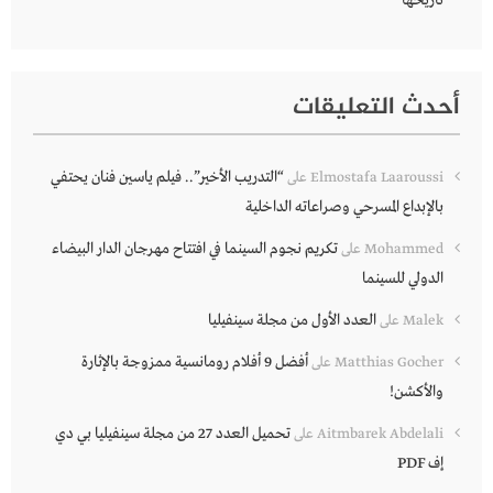
تاريخها
أحدث التعليقات
“التدريب الأخير”.. فيلم ياسين فنان يحتفي
Elmostafa Laaroussi
على
بالإبداع المسرحي وصراعاته الداخلية
تكريم نجوم السينما في افتتاح مهرجان الدار البيضاء
Mohammed
على
الدولي للسينما
العدد الأول من مجلة سينفيليا
Malek
على
أفضل 9 أفلام رومانسية ممزوجة بالإثارة
Matthias Gocher
على
والأكشن!
تحميل العدد 27 من مجلة سينفيليا بي دي
Aitmbarek Abdelali
على
إف PDF