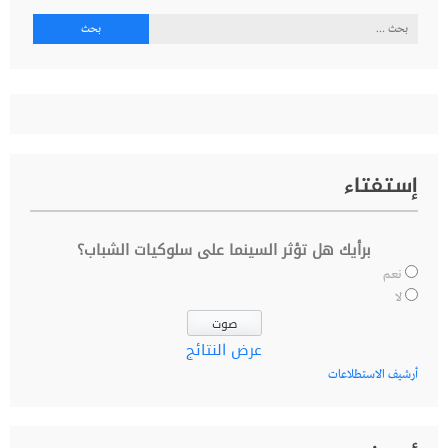
البحث
عن:
إستفتاء
برأيك هل تؤثر السينما على سلوكيات الشباب؟
نعم
لا
عرض النتائج
أرشيف الاستطلاعات