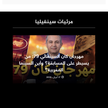
مرئيات سينفيليا
مهرجان كان السينمائي 79: من
ic
يسيطر على المسابقة؟ وأين السينما
m
المغربية؟
17 أبريل، 2026