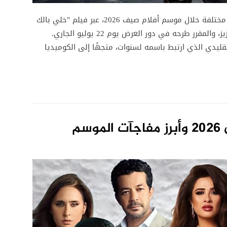
يستعد النجم أحمد السقا لخوض تجربة سينمائية مختلفة خلال موسم أفلام صيف 2026، عبر فيلم "خلي بالك
من نفسك" الذي يجمعه بالنجمة ياسمين عبد العزيز، والمقرر طرحه في دور العرض يوم 22 يوليو الجاري.
ليدي الذي ارتبط باسمه لسنوات، متجهًا إلى الكوميديا
م