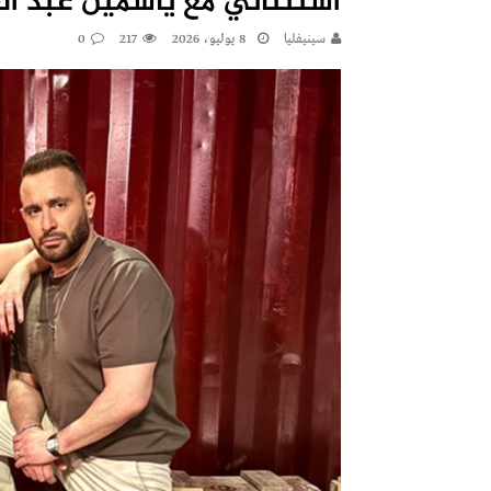
استثنائي مع ياسمين عبد الع
سينيفليا
8 يوليو، 2026
217
0