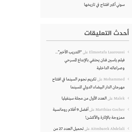
سوني أكبر افتتاح في تاريخها
أحدث التعليقات
“التدريب الأخير”..
Elmostafa Laaroussi
على
فيلم ياسين فنان يحتفي بالإبداع المسرحي
وصراعاته الداخلية
تكريم نجوم السينما في افتتاح
Mohammed
على
مهرجان الدار البيضاء الدولي للسينما
العدد الأول من مجلة سينفيليا
Malek
على
أفضل 9 أفلام رومانسية
Matthias Gocher
على
ممزوجة بالإثارة والأكشن!
تحميل العدد 27 من
Aitmbarek Abdelali
على