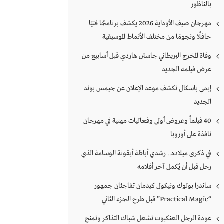
بالناظور
مهرجان صيف الأوداية 2026 يكشف برنامجًا فنيًا
حافلًا ونجومًا من مختلف الأنماط الموسيقية
وفاة المخرج البريطاني جاستن هاردي قبل أسابيع من
عرض فيلمه الجديد
إيمي باسكال تكشف موعد الإعلان عن جيمس بوند
الجديد
40 فيلماً وعروض أولى وفعاليات مهنية في مهرجان
نافذة على أوروبا
في ذكرى ميلاده.. رشدي أباظة أيقونة الوسامة الذي
رحل قبل أن يُكمل آخر أفلامه
ساندرا بولوك ونيكول كيدمان تفاجئان جمهور
“Practical Magic” قبل طرح الجزء الثاني
عودة الرجل العنكبوت تشعل شباك التذاكر وتمنح