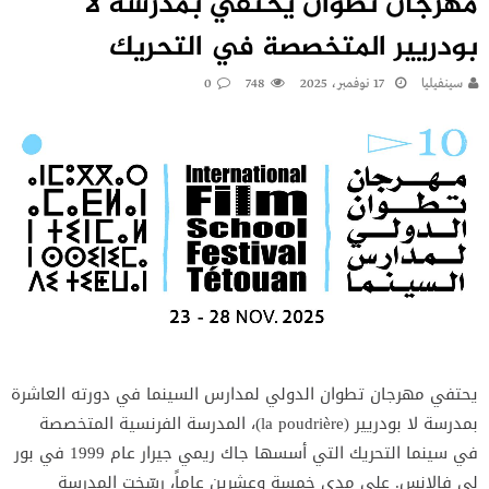
مهرجان تطوان يحتفي بمدرسة لا
بودريير المتخصصة في التحريك
سينفيليا
17 نوفمبر، 2025
748
0
يحتفي مهرجان تطوان الدولي لمدارس السينما في دورته العاشرة
بمدرسة لا بودريير (la poudrière)، المدرسة الفرنسية المتخصصة
في سينما التحريك التي أسسها جاك ريمي جيرار عام 1999 في بور
لي فالانس. على مدى خمسة وعشرين عاماً، رسّخت المدرسة