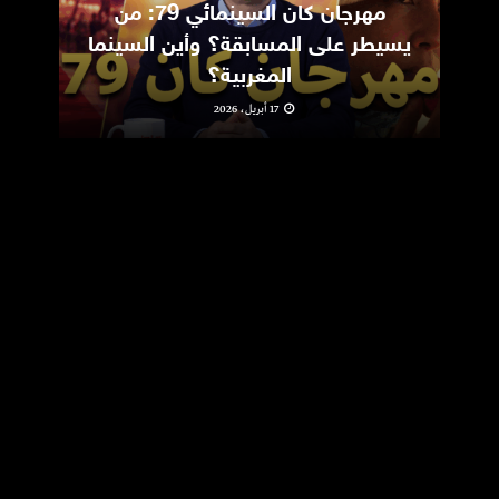
مهرجان كان السينمائي 79: من
ic
يسيطر على المسابقة؟ وأين السينما
m
المغربية؟
17 أبريل، 2026