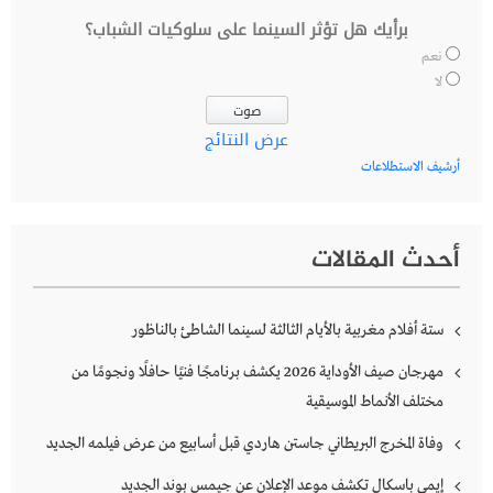
برأيك هل تؤثر السينما على سلوكيات الشباب؟
نعم
لا
عرض النتائج
أرشيف الاستطلاعات
أحدث المقالات
ستة أفلام مغربية بالأيام الثالثة لسينما الشاطئ بالناظور
مهرجان صيف الأوداية 2026 يكشف برنامجًا فنيًا حافلًا ونجومًا من
مختلف الأنماط الموسيقية
وفاة المخرج البريطاني جاستن هاردي قبل أسابيع من عرض فيلمه الجديد
إيمي باسكال تكشف موعد الإعلان عن جيمس بوند الجديد