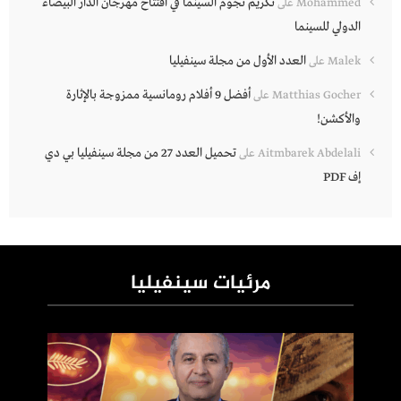
تكريم نجوم السينما في افتتاح مهرجان الدار البيضاء
Mohammed
على
الدولي للسينما
العدد الأول من مجلة سينفيليا
Malek
على
أفضل 9 أفلام رومانسية ممزوجة بالإثارة
Matthias Gocher
على
والأكشن!
تحميل العدد 27 من مجلة سينفيليا بي دي
Aitmbarek Abdelali
على
إف PDF
مرئيات سينفيليا