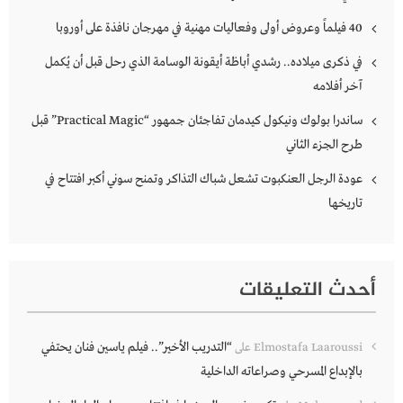
40 فيلماً وعروض أولى وفعاليات مهنية في مهرجان نافذة على أوروبا
في ذكرى ميلاده.. رشدي أباظة أيقونة الوسامة الذي رحل قبل أن يُكمل
آخر أفلامه
ساندرا بولوك ونيكول كيدمان تفاجئان جمهور “Practical Magic” قبل
طرح الجزء الثاني
عودة الرجل العنكبوت تشعل شباك التذاكر وتمنح سوني أكبر افتتاح في
تاريخها
أحدث التعليقات
“التدريب الأخير”.. فيلم ياسين فنان يحتفي
Elmostafa Laaroussi
على
بالإبداع المسرحي وصراعاته الداخلية