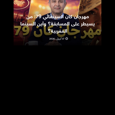
مهرجان كان السينمائي 79: من
ic
يسيطر على المسابقة؟ وأين السينما
m
المغربية؟
17 أبريل، 2026