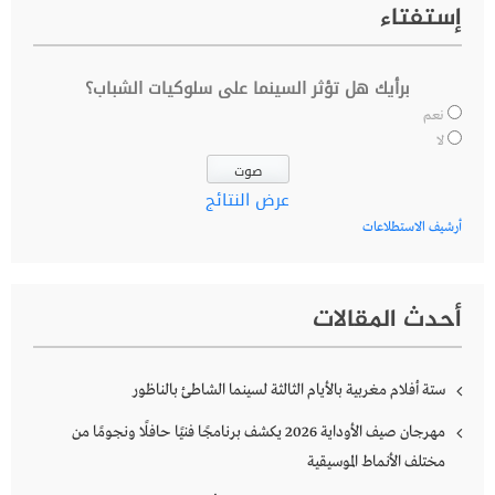
إستفتاء
برأيك هل تؤثر السينما على سلوكيات الشباب؟
نعم
لا
عرض النتائج
أرشيف الاستطلاعات
أحدث المقالات
ستة أفلام مغربية بالأيام الثالثة لسينما الشاطئ بالناظور
مهرجان صيف الأوداية 2026 يكشف برنامجًا فنيًا حافلًا ونجومًا من
مختلف الأنماط الموسيقية