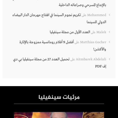
بالإبداع المسرحي وصراعاته الداخلية
تكريم نجوم السينما في افتتاح مهرجان الدار البيضاء
Mohammed
على
الدولي للسينما
العدد الأول من مجلة سينفيليا
Malek
على
أفضل 9 أفلام رومانسية ممزوجة بالإثارة
Matthias Gocher
على
والأكشن!
تحميل العدد 27 من مجلة سينفيليا بي دي
Aitmbarek Abdelali
على
إف PDF
مرئيات سينفيليا