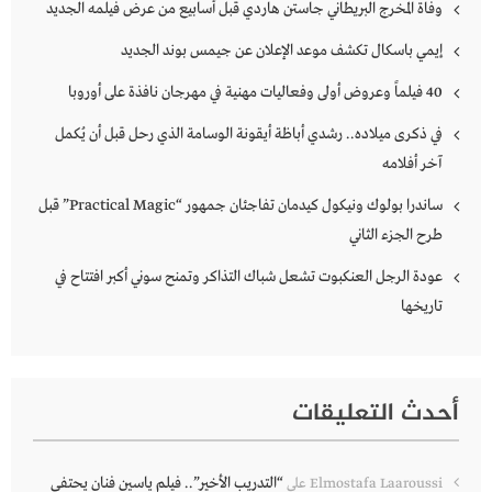
وفاة المخرج البريطاني جاستن هاردي قبل أسابيع من عرض فيلمه الجديد
إيمي باسكال تكشف موعد الإعلان عن جيمس بوند الجديد
40 فيلماً وعروض أولى وفعاليات مهنية في مهرجان نافذة على أوروبا
في ذكرى ميلاده.. رشدي أباظة أيقونة الوسامة الذي رحل قبل أن يُكمل
آخر أفلامه
ساندرا بولوك ونيكول كيدمان تفاجئان جمهور “Practical Magic” قبل
طرح الجزء الثاني
عودة الرجل العنكبوت تشعل شباك التذاكر وتمنح سوني أكبر افتتاح في
تاريخها
أحدث التعليقات
“التدريب الأخير”.. فيلم ياسين فنان يحتفي
Elmostafa Laaroussi
على