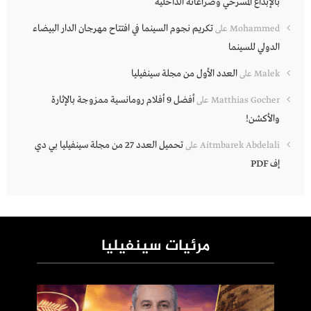
بالإبداع المسرحي وصراعاته الداخلية
تكريم نجوم السينما في افتتاح مهرجان الدار البيضاء
Mohammed
على
الدولي للسينما
العدد الأول من مجلة سينفيليا
Malek
على
أفضل 9 أفلام رومانسية ممزوجة بالإثارة
Matthias Gocher
على
والأكشن!
تحميل العدد 27 من مجلة سينفيليا بي دي
Aitmbarek Abdelali
على
إف PDF
مرئيات سينفيليا