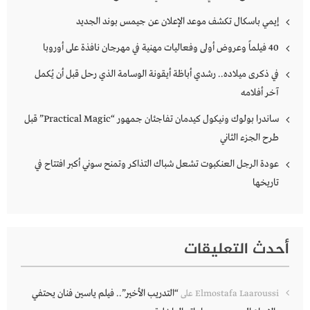
إيمي باسكال تكشف موعد الإعلان عن جيمس بوند الجديد
40 فيلماً وعروض أولى وفعاليات مهنية في مهرجان نافذة على أوروبا
في ذكرى ميلاده.. رشدي أباظة أيقونة الوسامة الذي رحل قبل أن يُكمل
آخر أفلامه
ساندرا بولوك ونيكول كيدمان تفاجئان جمهور “Practical Magic” قبل
طرح الجزء الثاني
عودة الرجل العنكبوت تشعل شباك التذاكر وتمنح سوني أكبر افتتاح في
تاريخها
أحدث التعليقات
“التدريب الأخير”.. فيلم ياسين فنان يحتفي
Elmostafa Laaroussi
على