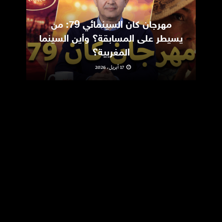
مهرجان كان السينمائي 79: من
ic
يسيطر على المسابقة؟ وأين السينما
m
المغربية؟
17 أبريل، 2026