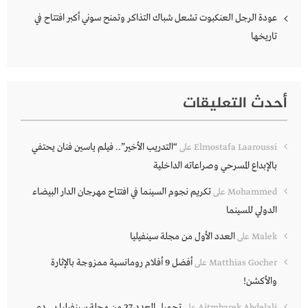
عودة الرجل العنكبوت تشعل شباك التذاكر وتمنح سوني أكبر افتتاح في
تاريخها
أحدث التعليقات
“التدريب الأخير”.. فيلم ياسين فنان يحتفي
Elmostafa Laaroussi
على
بالإبداع المسرحي وصراعاته الداخلية
تكريم نجوم السينما في افتتاح مهرجان الدار البيضاء
Mohammed
على
الدولي للسينما
العدد الأول من مجلة سينفيليا
Malek
على
أفضل 9 أفلام رومانسية ممزوجة بالإثارة
Matthias Gocher
على
والأكشن!
تحميل العدد 27 من مجلة سينفيليا بي دي
Aitmbarek Abdelali
على