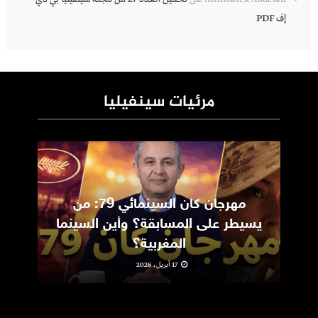
إف PDF
مرئيات سينفيليا
مهرجان كان السينمائي 79: من
ic
يسيطر على المسابقة؟ وأين السينما
m
المغربية؟
17 أبريل، 2026