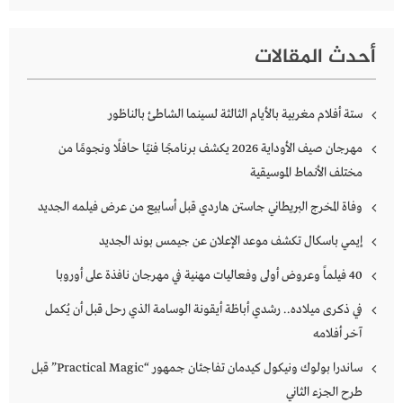
أحدث المقالات
ستة أفلام مغربية بالأيام الثالثة لسينما الشاطئ بالناظور
مهرجان صيف الأوداية 2026 يكشف برنامجًا فنيًا حافلًا ونجومًا من
مختلف الأنماط الموسيقية
وفاة المخرج البريطاني جاستن هاردي قبل أسابيع من عرض فيلمه الجديد
إيمي باسكال تكشف موعد الإعلان عن جيمس بوند الجديد
40 فيلماً وعروض أولى وفعاليات مهنية في مهرجان نافذة على أوروبا
في ذكرى ميلاده.. رشدي أباظة أيقونة الوسامة الذي رحل قبل أن يُكمل
آخر أفلامه
ساندرا بولوك ونيكول كيدمان تفاجئان جمهور “Practical Magic” قبل
طرح الجزء الثاني