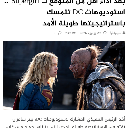
بعد أداء أقل من المتوقع لـ”Supergirl”..
استوديوهات DC تتمسك
باستراتيجيتها طويلة الأمد
سينيفليا
29 يونيو، 2026
239
0
أكد الرئيس التنفيذي المشارك لاستوديوهات DC، بيتر سافران،
ثقته في الاستراتيجية طويلة المدى التي يتبناها مع جيمس غان،