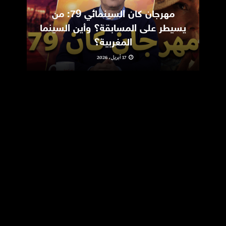
مهرجان كان السينمائي 79: من
ic
يسيطر على المسابقة؟ وأين السينما
m
المغربية؟
17 أبريل، 2026