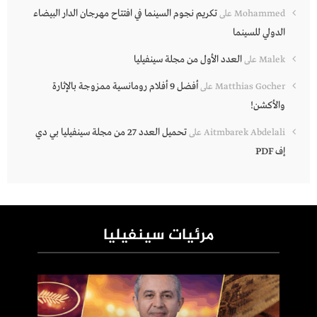
تكريم نجوم السينما في افتتاح مهرجان الدار البيضاء
Mohammed
على
الدولي للسينما
العدد الأول من مجلة سينفيليا
Malek
على
أفضل 9 أفلام رومانسية ممزوجة بالإثارة
Matthias Gocher
على
والأكشن!
تحميل العدد 27 من مجلة سينفيليا بي دي
Aitmbarek Abdelali
على
إف PDF
مرئيات سينفيليا