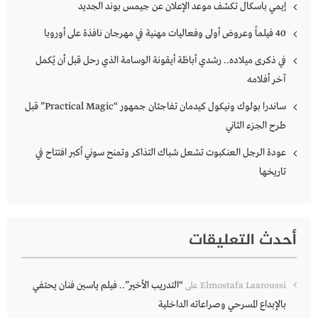
إيمي باسكال تكشف موعد الإعلان عن جيمس بوند الجديد
40 فيلماً وعروض أولى وفعاليات مهنية في مهرجان نافذة على أوروبا
في ذكرى ميلاده.. رشدي أباظة أيقونة الوسامة الذي رحل قبل أن يُكمل
آخر أفلامه
ساندرا بولوك ونيكول كيدمان تفاجئان جمهور “Practical Magic” قبل
طرح الجزء الثاني
عودة الرجل العنكبوت تشعل شباك التذاكر وتمنح سوني أكبر افتتاح في
تاريخها
أحدث التعليقات
“التدريب الأخير”.. فيلم ياسين فنان يحتفي
Elmostafa Laaroussi
على
بالإبداع المسرحي وصراعاته الداخلية