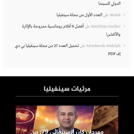
الدولي للسينما
العدد الأول من مجلة سينفيليا
Malek
على
أفضل 9 أفلام رومانسية ممزوجة بالإثارة
Matthias Gocher
على
والأكشن!
تحميل العدد 27 من مجلة سينفيليا بي دي
Aitmbarek Abdelali
على
إف PDF
مرئيات سينفيليا
مهرجان كان السينمائي 79: من
ic