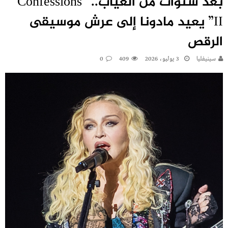
بعد سنوات من الغياب.. “Confessions
II” يعيد مادونا إلى عرش موسيقى
الرقص
سينيفليا
3 يوليو، 2026
409
0