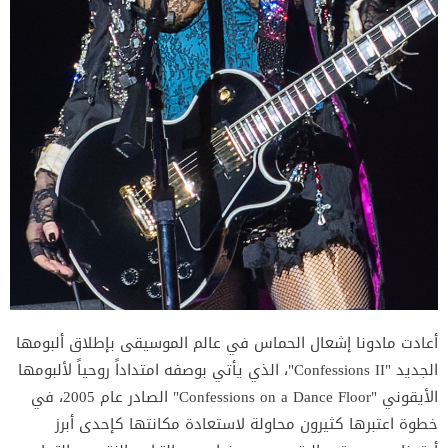
أعادت مادونا إشعال الحماس في عالم الموسيقى بإطلاق ألبومها
الجديد "Confessions II"، الذي يأتي بوصفه امتداداً روحياً لألبومها
الأيقوني "Confessions on a Dance Floor" الصادر عام 2005، في
خطوة اعتبرها كثيرون محاولة لاستعادة مكانتها كإحدى أبرز