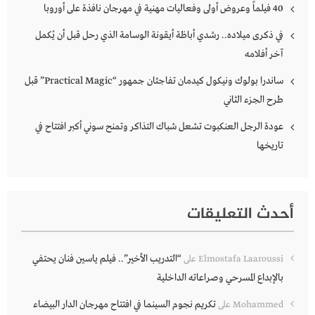
40 فيلماً وعروض أولى وفعاليات مهنية في مهرجان نافذة على أوروبا
في ذكرى ميلاده.. رشدي أباظة أيقونة الوسامة الذي رحل قبل أن يُكمل
آخر أفلامه
ساندرا بولوك ونيكول كيدمان تفاجئان جمهور “Practical Magic” قبل
طرح الجزء الثاني
عودة الرجل العنكبوت تشعل شباك التذاكر وتمنح سوني أكبر افتتاح في
تاريخها
أحدث التعليقات
“التدريب الأخير”.. فيلم ياسين فنان يحتفي
Elmostafa Laaroussi
على
بالإبداع المسرحي وصراعاته الداخلية
تكريم نجوم السينما في افتتاح مهرجان الدار البيضاء
Mohammed
على