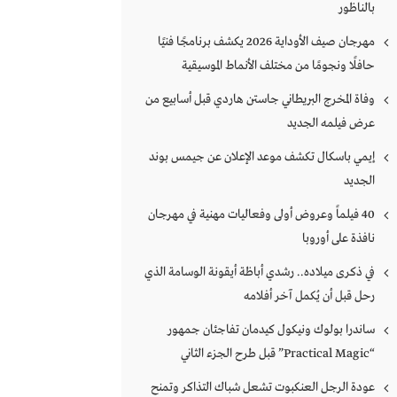
بالناظور
مهرجان صيف الأوداية 2026 يكشف برنامجًا فنيًا
حافلًا ونجومًا من مختلف الأنماط الموسيقية
وفاة المخرج البريطاني جاستن هاردي قبل أسابيع من
عرض فيلمه الجديد
إيمي باسكال تكشف موعد الإعلان عن جيمس بوند
الجديد
40 فيلماً وعروض أولى وفعاليات مهنية في مهرجان
نافذة على أوروبا
في ذكرى ميلاده.. رشدي أباظة أيقونة الوسامة الذي
رحل قبل أن يُكمل آخر أفلامه
ساندرا بولوك ونيكول كيدمان تفاجئان جمهور
“Practical Magic” قبل طرح الجزء الثاني
عودة الرجل العنكبوت تشعل شباك التذاكر وتمنح