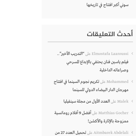
سوني أكبر افتتاح في تاريخها
أحدث التعليقات
“التدريب الأخير”..
Elmostafa Laaroussi
على
فيلم ياسين فنان يحتفي بالإبداع المسرحي
وصراعاته الداخلية
تكريم نجوم السينما في افتتاح
Mohammed
على
مهرجان الدار البيضاء الدولي للسينما
العدد الأول من مجلة سينفيليا
Malek
على
أفضل 9 أفلام رومانسية
Matthias Gocher
على
ممزوجة بالإثارة والأكشن!
تحميل العدد 27 من
Aitmbarek Abdelali
على