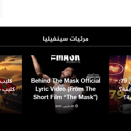
مرئيات سينفيليا
مهرجان كان السينمائي 79:
Behind The Mask Official
كليب 
بقة؟
Lyric Video (From The
كليب مغ
ية؟
Short Film “The Mask”)
29 مارس، 2025