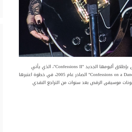
أعادت مادونا إشعال الحماس في عالم الموسيقى بإطلاق ألبومها الجديد "Confessions II"، الذي يأتي
بوصفه امتداداً روحياً لألبومها الأيقوني "Confessions on a Dance Floor" الصادر عام 2005، في خطوة اعتبرها
قونات موسيقى الرقص بعد سنوات من التراجع النقدي