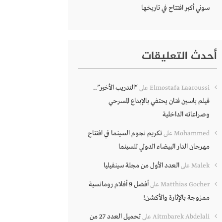
سوني أكبر افتتاح في تاريخها
أحدث التعليقات
“التدريب الأخير”..
Elmostafa Laaroussi
على
فيلم ياسين فنان يحتفي بالإبداع المسرحي
وصراعاته الداخلية
تكريم نجوم السينما في افتتاح
Mohammed
على
مهرجان الدار البيضاء الدولي للسينما
العدد الأول من مجلة سينفيليا
Malek
على
أفضل 9 أفلام رومانسية
Matthias Gocher
على
ممزوجة بالإثارة والأكشن!
تحميل العدد 27 من
Aitmbarek Abdelali
على