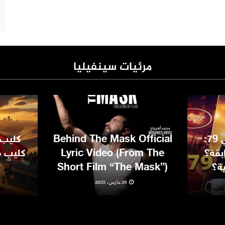
مرئيات سينفيليا
مهرجان كان السينمائي 79:
Behind The Mask Official
كليب 
بقة؟
Lyric Video (From The
كليب مغ
ية؟
Short Film “The Mask”)
29 مارس، 2025