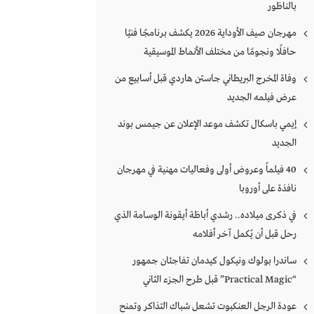
بالناظور
مهرجان صيف الأوداية 2026 يكشف برنامجًا فنيًا
حافلًا ونجومًا من مختلف الأنماط الموسيقية
وفاة المخرج البريطاني جاستن هاردي قبل أسابيع من
عرض فيلمه الجديد
إيمي باسكال تكشف موعد الإعلان عن جيمس بوند
الجديد
40 فيلماً وعروض أولى وفعاليات مهنية في مهرجان
نافذة على أوروبا
في ذكرى ميلاده.. رشدي أباظة أيقونة الوسامة الذي
رحل قبل أن يُكمل آخر أفلامه
ساندرا بولوك ونيكول كيدمان تفاجئان جمهور
“Practical Magic” قبل طرح الجزء الثاني
عودة الرجل العنكبوت تشعل شباك التذاكر وتمنح