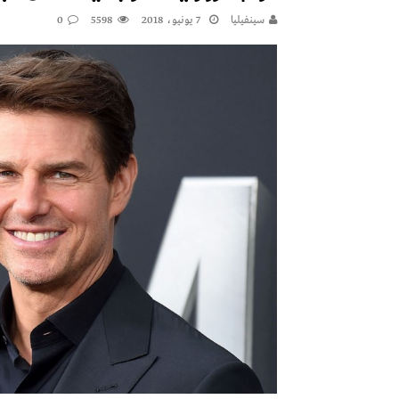
سينفيليا
7 يونيو، 2018
5598
0