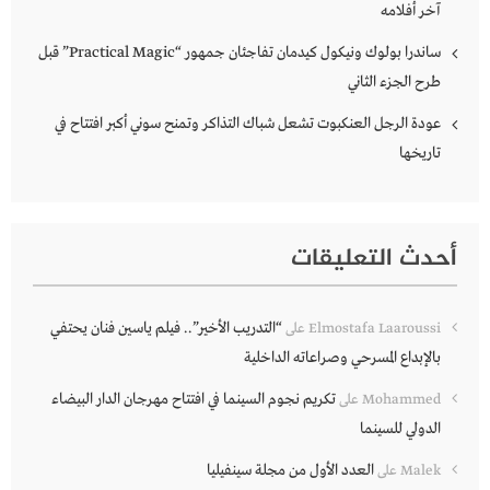
آخر أفلامه
ساندرا بولوك ونيكول كيدمان تفاجئان جمهور “Practical Magic” قبل
طرح الجزء الثاني
عودة الرجل العنكبوت تشعل شباك التذاكر وتمنح سوني أكبر افتتاح في
تاريخها
أحدث التعليقات
“التدريب الأخير”.. فيلم ياسين فنان يحتفي
Elmostafa Laaroussi
على
بالإبداع المسرحي وصراعاته الداخلية
تكريم نجوم السينما في افتتاح مهرجان الدار البيضاء
Mohammed
على
الدولي للسينما
العدد الأول من مجلة سينفيليا
Malek
على