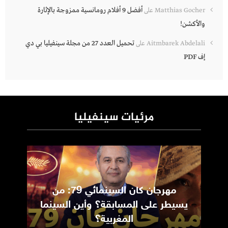
أفضل 9 أفلام رومانسية ممزوجة بالإثارة
Matthias Gocher
على
والأكشن!
تحميل العدد 27 من مجلة سينفيليا بي دي
Aitmbarek Abdelali
على
إف PDF
مرئيات سينفيليا
مهرجان كان السينمائي 79: من
ic
يسيطر على المسابقة؟ وأين السينما
m
المغربية؟