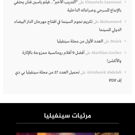
“التدريب الأخير”.. فيلم ياسين فنان يحتفي
Elmostafa Laaroussi
على
بالإبداع المسرحي وصراعاته الداخلية
تكريم نجوم السينما في افتتاح مهرجان الدار البيضاء
Mohammed
على
الدولي للسينما
العدد الأول من مجلة سينفيليا
Malek
على
أفضل 9 أفلام رومانسية ممزوجة بالإثارة
Matthias Gocher
على
والأكشن!
تحميل العدد 27 من مجلة سينفيليا بي دي
Aitmbarek Abdelali
على
إف PDF
مرئيات سينفيليا