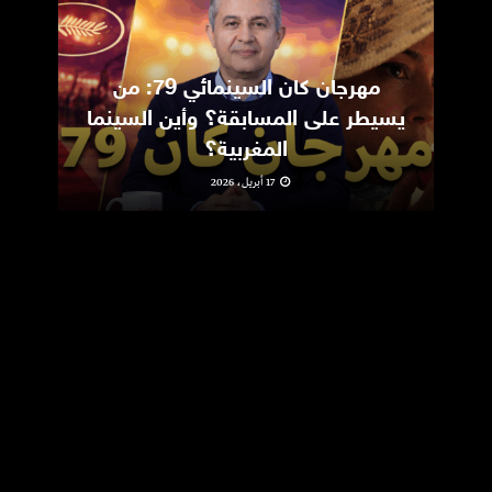
مهرجان كان السينمائي 79: من
ic
يسيطر على المسابقة؟ وأين السينما
m
المغربية؟
17 أبريل، 2026