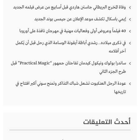
وفاة المخرج البريطاني جاستن هاردي قبل أسابيع من عرض فيلمه الجديد
إيمي باسكال تكشف موعد الإعلان عن جيمس بوند الجديد
40 فيلماً وعروض أولى وفعاليات مهنية في مهرجان نافذة على أوروبا
في ذكرى ميلاده.. رشدي أباظة أيقونة الوسامة الذي رحل قبل أن يُكمل
آخر أفلامه
ساندرا بولوك ونيكول كيدمان تفاجئان جمهور “Practical Magic” قبل
طرح الجزء الثاني
عودة الرجل العنكبوت تشعل شباك التذاكر وتمنح سوني أكبر افتتاح في
تاريخها
أحدث التعليقات