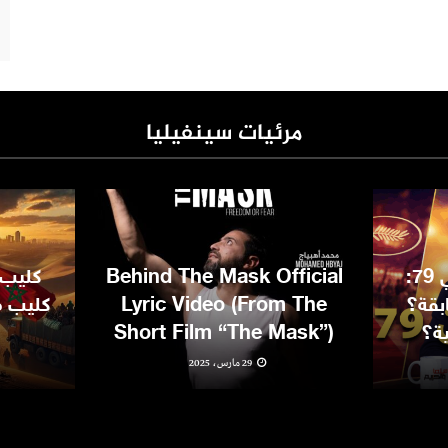
مرئيات سينفيليا
مهرجان كان السينمائي 79:
Behind The Mask Official
كليب 
بقة؟
Lyric Video (From The
كليب مغ
ية؟
Short Film “The Mask”)
29 مارس، 2025