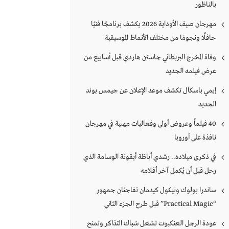
بالناظور
مهرجان صيف الأوداية 2026 يكشف برنامجًا فنيًا
حافلًا ونجومًا من مختلف الأنماط الموسيقية
وفاة المخرج البريطاني جاستن هاردي قبل أسابيع من
عرض فيلمه الجديد
إيمي باسكال تكشف موعد الإعلان عن جيمس بوند
الجديد
40 فيلماً وعروض أولى وفعاليات مهنية في مهرجان
نافذة على أوروبا
في ذكرى ميلاده.. رشدي أباظة أيقونة الوسامة الذي
رحل قبل أن يُكمل آخر أفلامه
ساندرا بولوك ونيكول كيدمان تفاجئان جمهور
“Practical Magic” قبل طرح الجزء الثاني
عودة الرجل العنكبوت تشعل شباك التذاكر وتمنح