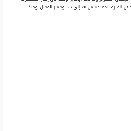
للدورة الثالثة والعشرين من المهرجان، المرتقبة خلال الفترة الممتدة من 20 إلى 28 نوفمبر المقبل. ومنذ