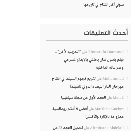
سوني أكبر افتتاح في تاريخها
أحدث التعليقات
“التدريب الأخير”..
Elmostafa Laaroussi
على
فيلم ياسين فنان يحتفي بالإبداع المسرحي
وصراعاته الداخلية
تكريم نجوم السينما في افتتاح
Mohammed
على
مهرجان الدار البيضاء الدولي للسينما
العدد الأول من مجلة سينفيليا
Malek
على
أفضل 9 أفلام رومانسية
Matthias Gocher
على
ممزوجة بالإثارة والأكشن!
تحميل العدد 27 من
Aitmbarek Abdelali
على