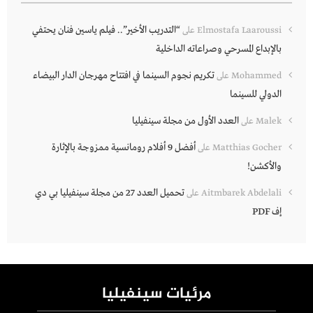
“التدريب الأخير”.. فيلم ياسين فنان يحتفي
Elmostafa Laaroussi
على
بالإبداع المسرحي وصراعاته الداخلية
تكريم نجوم السينما في افتتاح مهرجان الدار البيضاء
Mohammed
على
الدولي للسينما
العدد الأول من مجلة سينفيليا
Malek
على
أفضل 9 أفلام رومانسية ممزوجة بالإثارة
Matthias Gocher
على
والأكشن!
تحميل العدد 27 من مجلة سينفيليا بي دي
Aitmbarek Abdelali
على
إف PDF
مرئيات سينفيليا