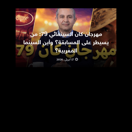
مهرجان كان السينمائي 79: من
ic
يسيطر على المسابقة؟ وأين السينما
m
المغربية؟
17 أبريل، 2026