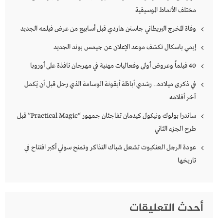
مختلف الأنماط الموسيقية
وفاة المخرج البريطاني جاستن هاردي قبل أسابيع من عرض فيلمه الجديد
إيمي باسكال تكشف موعد الإعلان عن جيمس بوند الجديد
40 فيلماً وعروض أولى وفعاليات مهنية في مهرجان نافذة على أوروبا
في ذكرى ميلاده.. رشدي أباظة أيقونة الوسامة الذي رحل قبل أن يُكمل
آخر أفلامه
ساندرا بولوك ونيكول كيدمان تفاجئان جمهور “Practical Magic” قبل
طرح الجزء الثاني
عودة الرجل العنكبوت تشعل شباك التذاكر وتمنح سوني أكبر افتتاح في
تاريخها
أحدث التعليقات