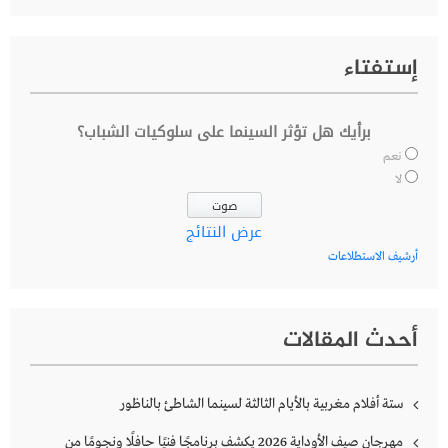
إستفتاء
برأيك هل تؤثر السينما على سلوكيات الشباب؟
نعم
لا
عرض النتائج
أرشيف الاستطلاعات
أحدث المقالات
ستة أفلام مغربية بالأيام الثالثة لسينما الشاطئ بالناظور
مهرجان صيف الأوداية 2026 يكشف برنامجًا فنيًا حافلًا ونجومًا من